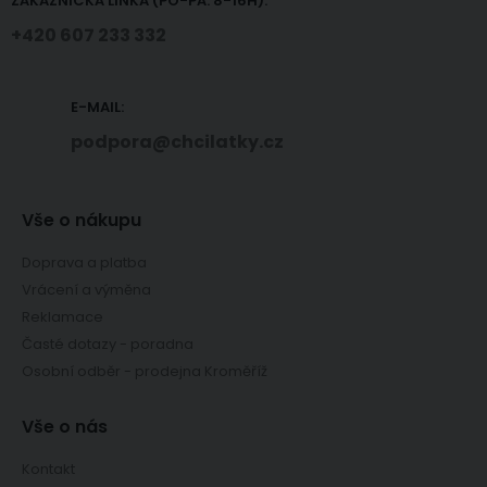
ZÁKAZNICKÁ LINKA (PO-PÁ: 8-16H):
+420 607 233 332
E-MAIL:
podpora@chcilatky.cz
Vše o nákupu
Doprava a platba
Vrácení a výměna
Reklamace
Časté dotazy - poradna
Osobní odběr - prodejna Kroměříž
Vše o nás
Kontakt