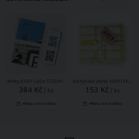
Utěrky JOSEF LADA ŠTĚDRÝ VEČER, modrá, 2 kusy 50x64cm
Kuchyňské utěrky EGYPTSKÁ BAVLNA U03, extra kvalita, zelené káro, 3 kusy, 50x70cm
384 Kč
153 Kč
/ ks
/ ks
PŘIDEJ DO KOŠÍKU
PŘIDEJ DO KOŠÍKU