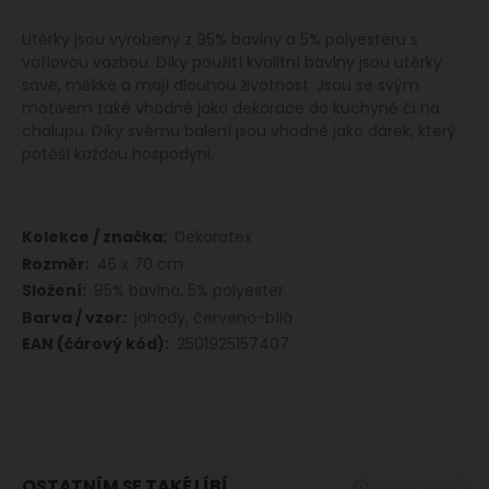
Utěrky jsou vyrobeny z 95% bavlny a 5% polyesteru s
vaflovou vazbou. Díky použití kvalitní bavlny jsou utěrky
savé, měkké a mají dlouhou životnost. Jsou se svým
motivem také vhodné jako dekorace do kuchyně či na
chalupu. Díky svému balení jsou vhodné jako dárek, který
potěší každou hospodyni.
Více
Dekoratex
informací
45 x 70 cm
95% bavlna, 5% polyester
jahody, červeno-bílá
2501925157407
OSTATNÍM SE TAKÉ LÍBÍ...