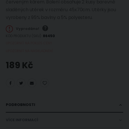
červeným kárem. Balení obsahuje 2 kusy barevně
sladěných utěrek v rozměru 45x70cm. Utěrky jsou
vyrobeny z 95% bavlny a 5% polyesteru.
Vyprodáno!
KÓD PRODUKTU (SKU)
86450
UPOZORNIT NA POKLES CENY
UPOZORNIT NA NASKLADNĚNÍ
189 Kč
PODROBNOSTI
VÍCE INFORMACÍ