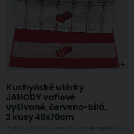
Přeskočit
Kuchyňské utěrky
na
začátek
JAHODY vaflové
galerie
s
vyšívané, červeno-bílá,
obrázky
2 kusy 45x70cm
Vaflové utěrky s motivem jahod na bílém podkladu s