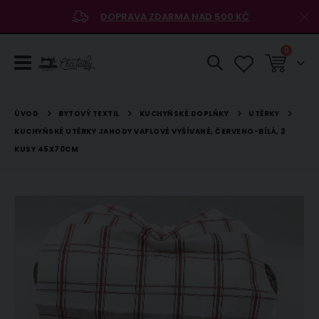
DOPRAVA ZDARMA NAD 500 KČ
položky
0
Košík
BYTOVÝ TEXTIL
KUCHYŇSKÉ DOPLŇKY
UTĚRKY
ÚVOD
KUCHYŇSKÉ UTĚRKY JAHODY VAFLOVÉ VYŠÍVANÉ, ČERVENO-BÍLÁ, 2
KUSY 45X70CM
Přeskočit
na
konec
galerie
s
obrázky