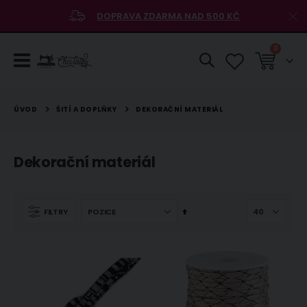
DOPRAVA ZDARMA NAD 500 KČ
položky
0
Košík
ŠITÍ A DOPLŇKY
ÚVOD
DEKORAČNÍ MATERIÁL
Dekorační materiál
Nastavit
FILTRY
sestupně