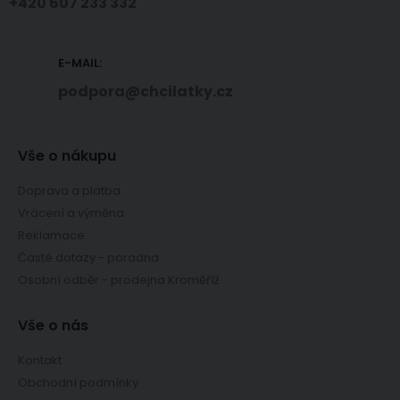
+420 607 233 332
E-MAIL:
podpora@chcilatky.cz
Vše o nákupu
Doprava a platba
Vrácení a výměna
Reklamace
Časté dotazy - poradna
Osobní odběr - prodejna Kroměříž
Vše o nás
Kontakt
Obchodní podmínky