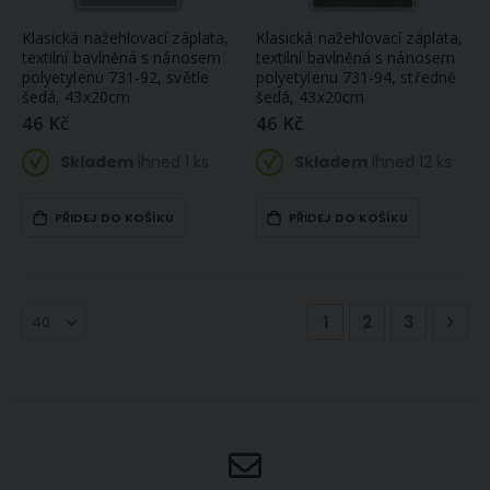
Klasická nažehlovací záplata,
Klasická nažehlovací záplata,
textilní bavlněná s nánosem
textilní bavlněná s nánosem
polyetylenu 731-92, světle
polyetylenu 731-94, středně
šedá, 43x20cm
šedá, 43x20cm
46 Kč
46 Kč
Skladem
ihned 1 ks
Skladem
ihned 12 ks
PŘIDEJ DO KOŠÍKU
PŘIDEJ DO KOŠÍKU
Stránka
Právě si prohlížíte
Stránka
Stránka
Str
Násl
1
2
3