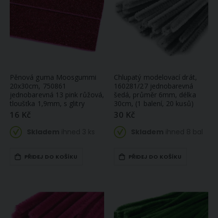
Pěnová guma Moosgummi
Chlupatý modelovací drát,
20x30cm, 750861
160281/27 jednobarevná
jednobarevná 13 pink růžová,
šedá, průměr 6mm, délka
tloušťka 1,9mm, s glitry
30cm, (1 balení, 20 kusů)
16 Kč
30 Kč
Skladem
ihned 3 ks
Skladem
ihned 8 bal
PŘIDEJ DO KOŠÍKU
PŘIDEJ DO KOŠÍKU