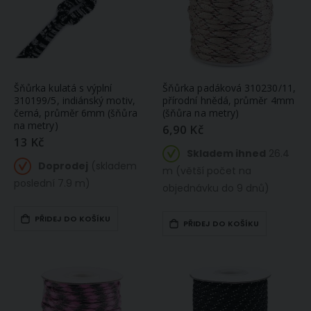
Šňůrka kulatá s výplní
Šňůrka padáková 310230/11,
310199/5, indiánský motiv,
přírodní hnědá, průměr 4mm
černá, průměr 6mm (šňůra
(šňůra na metry)
na metry)
6,90 Kč
13 Kč
Skladem ihned
26.4
Doprodej
(skladem
m (větší počet na
poslední 7.9 m)
objednávku do 9 dnů)
PŘIDEJ DO KOŠÍKU
PŘIDEJ DO KOŠÍKU
Ubrus PVC s textilním podkladem 200 A, barevné květiny na smetanovém dřevě, š.140cm (metráž)
Bavlněné plátno / vaflová drobná vazba 3937-16 jednobarevná světlá meruňková, š.150cm (látka v metráži)
145 Kč
249 Kč
Skladem
Skladem
ihned
ihned 5.7