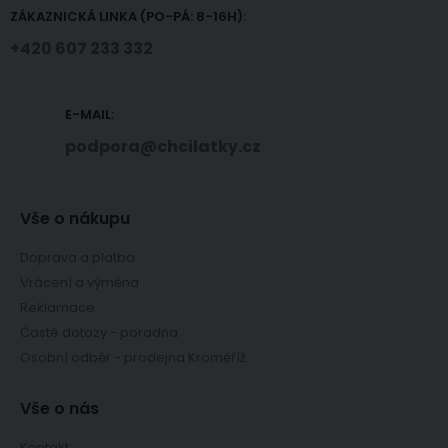
ZÁKAZNICKÁ LINKA (PO-PÁ: 8-16H):
+420 607 233 332
E-MAIL:
podpora@chcilatky.cz
Vše o nákupu
Doprava a platba
Vrácení a výměna
Reklamace
Časté dotazy - poradna
Osobní odběr - prodejna Kroměříž
Vše o nás
Kontakt