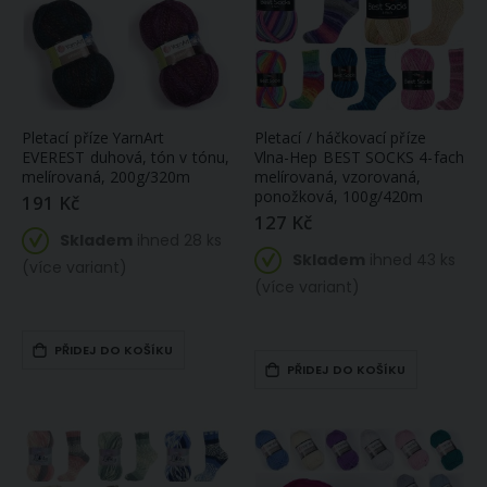
Pletací příze YarnArt
Pletací / háčkovací příze
EVEREST duhová, tón v tónu,
Vlna-Hep BEST SOCKS 4-fach
melírovaná, 200g/320m
melírovaná, vzorovaná,
ponožková, 100g/420m
191 Kč
127 Kč
Skladem
ihned 28 ks
Skladem
ihned 43 ks
(více variant)
(více variant)
PŘIDEJ DO KOŠÍKU
PŘIDEJ DO KOŠÍKU
Fixační mřížka zažehlovací 350242 šířka 20 mm (v metráži)
Žakárová vitrážová záclona 844 KUCHYŇKA, kuchyňský vzor, s bordurou, bílá, (více výšek, v metráži)
11 Kč
131 Kč
Skladem
Skladem