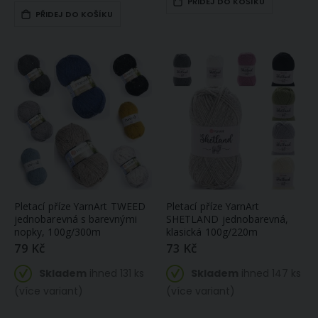
PŘIDEJ DO KOŠÍKU
PŘIDEJ DO KOŠÍKU
Pletací příze YarnArt TWEED
Pletací příze YarnArt
jednobarevná s barevnými
SHETLAND jednobarevná,
nopky, 100g/300m
klasická 100g/220m
79 Kč
73 Kč
Skladem
ihned 131 ks
Skladem
ihned 147 ks
(více variant)
(více variant)