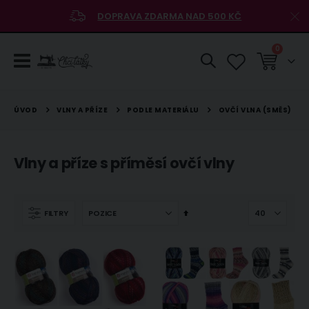
DOPRAVA ZDARMA NAD 500 KČ
položky
0
Košík
VLNY A PŘÍZE
PODLE MATERIÁLU
ÚVOD
OVČÍ VLNA (SMĚS)
Vlny a příze s příměsí ovčí vlny
Nastavit
FILTRY
sestupně