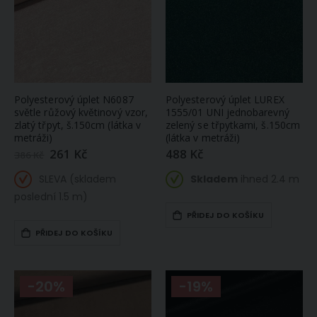
Polyesterový úplet N6087
Polyesterový úplet LUREX
světle růžový květinový vzor,
1555/01 UNI jednobarevný
zlatý třpyt, š.150cm (látka v
zelený se třpytkami, š.150cm
metráži)
(látka v metráži)
261 Kč
488 Kč
Zlevněná
386 Kč
/
akční
SLEVA (skladem
Skladem
ihned 2.4 m
cena
poslední 1.5 m)
PŘIDEJ DO KOŠÍKU
PŘIDEJ DO KOŠÍKU
-20%
-19%