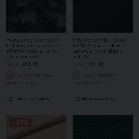
Polyesterový úplet N6091
Polyesterový úplet N6084
květinový vzor na černé se
SHINING, tmavě zelený s
stříbrnými fleky, š.150cm
leskem, š.150cm (látka v
(látka v metráži)
metráži)
261 Kč
231 Kč
Zlevněná
Zlevněná
386 Kč
342 Kč
/
/
akční
akční
SLEVA (skladem
SLEVA (skladem
cena
cena
poslední 4 m)
poslední 0.6 m)
PŘIDEJ DO KOŠÍKU
PŘIDEJ DO KOŠÍKU
-32%