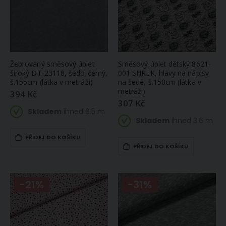
Žebrovaný směsový úplet
Směsový úplet dětský 8621-
široký DT-23118, šedo-černý,
001 SHREK, hlavy na nápisy
š.155cm (látka v metráži)
na šedé, š.150cm (látka v
metráži)
394 Kč
307 Kč
Skladem
ihned 6.5 m
Skladem
ihned 3.6 m
PŘIDEJ DO KOŠÍKU
PŘIDEJ DO KOŠÍKU
Lněné plátno MARTIN 1 jednobarevná bílá, š.150cm (látka v metráži)
Dětské bavlněné látkové / mušelínové pleny MUŠELÍN cream+pink, smetanová a růžová, 130g/m2, 70x70cm, 2 kusy v balení
423 Kč
114 Kč
-21%
-31%
Skladem
Skladem
ihned 9.5
ihned
4
m
bal (větší
počet na
objednávku do