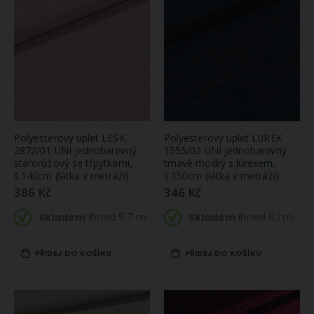
Polyesterový úplet LESK
Polyesterový úplet LUREX
2872/01 UNI jednobarevný
1555/02 UNI jednobarevný
starorůžový se třpytkami,
tmavě modrý s lurexem,
š.140cm (látka v metráži)
š.150cm (látka v metráži)
386 Kč
346 Kč
Skladem
ihned 9.7 m
Skladem
ihned 6.1 m
PŘIDEJ DO KOŠÍKU
PŘIDEJ DO KOŠÍKU