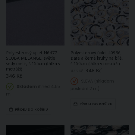
Polyesterový úplet N6477
Polyesterový úplet 40936,
SCUBA MELANGE, světle
zlaté a černé kruhy na bílé,
šedý melír, š.155cm (látka v
š.150cm (látka v metráži)
metráži)
348 Kč
Zlevněná
426 Kč
/
346 Kč
akční
SLEVA (skladem
cena
Skladem
ihned 4.65
poslední 2 m)
m
PŘIDEJ DO KOŠÍKU
PŘIDEJ DO KOŠÍKU