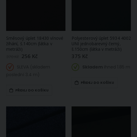
Směsový úplet 18430 vínové
Polyesterový úplet 5934 4002
žíhání, š.140cm (látka v
UNI jednobarevný černý,
metráži)
š.150cm (látka v metráži)
256 Kč
375 Kč
Zlevněná
370 Kč
/
akční
SLEVA (skladem
Skladem
ihned 1.85 m
cena
poslední 3.4 m)
PŘIDEJ DO KOŠÍKU
PŘIDEJ DO KOŠÍKU