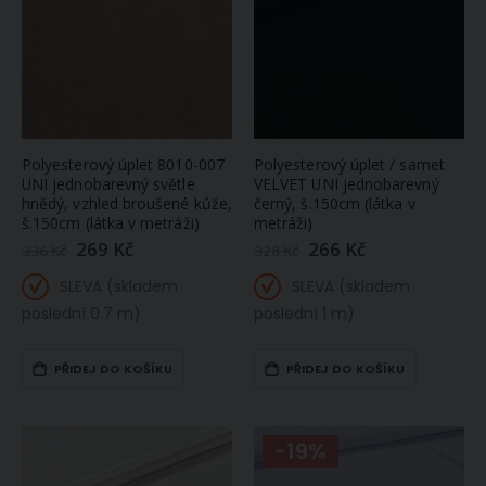
Polyesterový úplet 8010-007
Polyesterový úplet / samet
UNI jednobarevný světle
VELVET UNI jednobarevný
hnědý, vzhled broušené kůže,
černý, š.150cm (látka v
š.150cm (látka v metráži)
metráži)
269 Kč
266 Kč
Zlevněná
Zlevněná
336 Kč
328 Kč
/
/
akční
akční
SLEVA (skladem
SLEVA (skladem
cena
cena
poslední 0.7 m)
poslední 1 m)
PŘIDEJ DO KOŠÍKU
PŘIDEJ DO KOŠÍKU
-19%