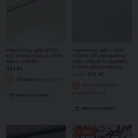
Polyesterový úplet JERSEY
Polyesterový úplet LUREX
ICE, stříbrná lesklá, š.150cm
1555/06 UNI jednobarevný
(látka v metráži)
šedý / stříbrný se třpytkami,
š.150cm (látka v metráži)
494 Kč
371 Kč
Zlevněná
459 Kč
/
Skladem
ihned 1.6 m
akční
SLEVA (skladem
cena
poslední 9.5 m)
PŘIDEJ DO KOŠÍKU
PŘIDEJ DO KOŠÍKU
-18%