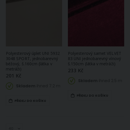
Polyesterový úplet UNI 5932
Polyesterový samet VELVET
3048 SPORT, jednobarevný
83 UNI jednobarevný vínový
béžový, š.160cm (látka v
š.150cm (látka v metráži)
metráži)
233 Kč
201 Kč
Skladem
ihned 2.5 m
Skladem
ihned 7.2 m
PŘIDEJ DO KOŠÍKU
PŘIDEJ DO KOŠÍKU