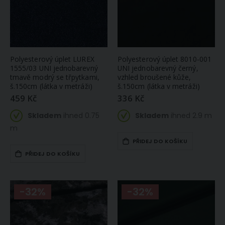
Polyesterový úplet LUREX
Polyesterový úplet 8010-001
1555/03 UNI jednobarevný
UNI jednobarevný černý,
tmavě modrý se třpytkami,
vzhled broušené kůže,
š.150cm (látka v metráži)
š.150cm (látka v metráži)
459 Kč
336 Kč
Skladem
ihned 0.75
Skladem
ihned 2.9 m
m
PŘIDEJ DO KOŠÍKU
PŘIDEJ DO KOŠÍKU
-32%
-32%