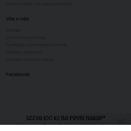
Osobní odběr - prodejna Kroměříž
Vše o nás
Kontakt
Obchodní podmínky
Certifikáty a prohlášení o shodě
Ověřeno zákazníky
Ochrana osobních údajů
Facebook
SLEVA 100 Kč NA PRVNÍ NÁKUP*
Přihlaste se teď a tady. Nabídka se nebude opakovat!