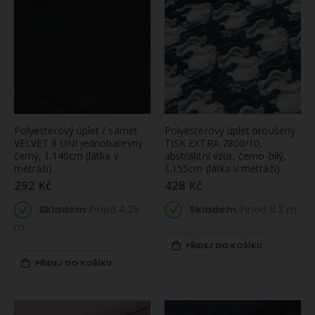
Polyesterový úplet / samet
Polyesterový úplet broušený
VELVET 8 UNI jednobarevný
TISK EXTRA 7800/10,
černý, š.140cm (látka v
abstraktní vzor, černo-bílý,
metráži)
š.155cm (látka v metráži)
292 Kč
428 Kč
Skladem
ihned 4.25
Skladem
ihned 8.2 m
m
PŘIDEJ DO KOŠÍKU
PŘIDEJ DO KOŠÍKU