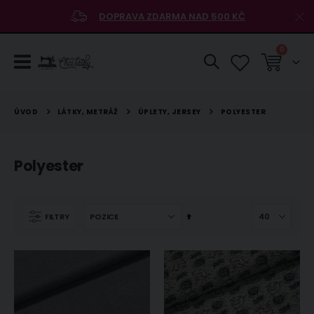
DOPRAVA ZDARMA NAD 500 KČ
položky
0
Košík
LÁTKY, METRÁŽ
ÚPLETY, JERSEY
ÚVOD
POLYESTER
Polyester
Nastavit
FILTRY
sestupně