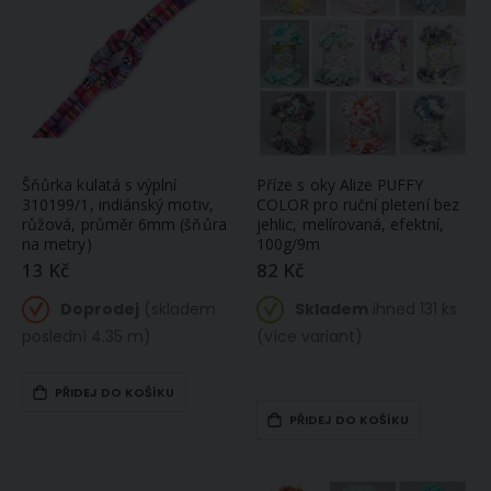
Šňůrka kulatá s výplní
Příze s oky Alize PUFFY
310199/1, indiánský motiv,
COLOR pro ruční pletení bez
růžová, průměr 6mm (šňůra
jehlic, melírovaná, efektní,
na metry)
100g/9m
13 Kč
82 Kč
Doprodej
(skladem
Skladem
ihned 131 ks
poslední 4.35 m)
(více variant)
PŘIDEJ DO KOŠÍKU
PŘIDEJ DO KOŠÍKU