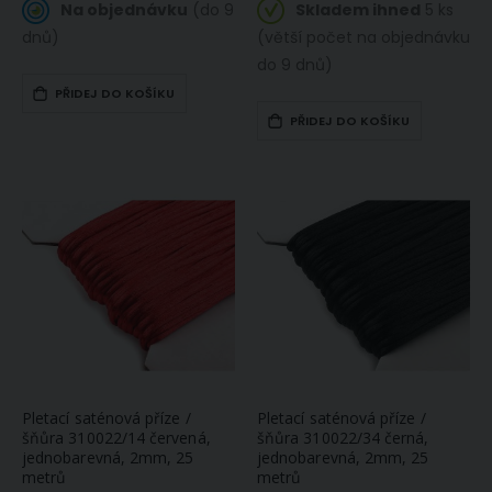
Na objednávku
(do 9
Skladem ihned
5 ks
dnů)
(větší počet na objednávku
do 9 dnů)
PŘIDEJ DO KOŠÍKU
PŘIDEJ DO KOŠÍKU
Pletací saténová příze /
Pletací saténová příze /
šňůra 310022/14 červená,
šňůra 310022/34 černá,
jednobarevná, 2mm, 25
jednobarevná, 2mm, 25
metrů
metrů