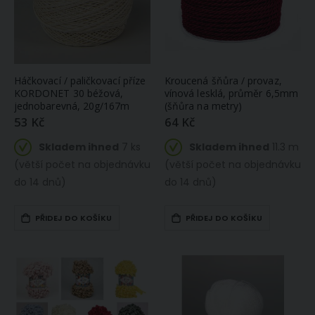
Háčkovací / paličkovací příze
Kroucená šňůra / provaz,
KORDONET 30 béžová,
vínová lesklá, průměr 6,5mm
jednobarevná, 20g/167m
(šňůra na metry)
53 Kč
64 Kč
Skladem ihned
7 ks
Skladem ihned
11.3 m
(větší počet na objednávku
(větší počet na objednávku
do 14 dnů)
do 14 dnů)
PŘIDEJ DO KOŠÍKU
PŘIDEJ DO KOŠÍKU