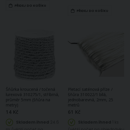
PŘIDEJ DO KOŠÍKU
PŘIDEJ DO KOŠÍKU
Šňůrka kroucená / točená
Pletací saténová příze /
lurexová 310275/1, stříbrná,
šňůra 310022/1 bílá,
průměr 5mm (šňůra na
jednobarevná, 2mm, 25
metry)
metrů
14 Kč
61 Kč
Skladem ihned
24.6
Skladem ihned
1 ks
m (větší počet na
(větší počet na objednávku