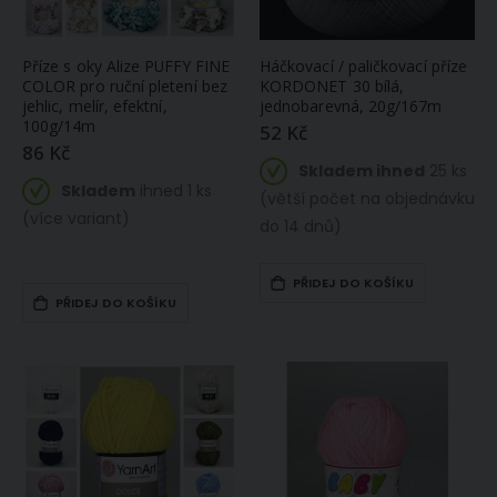
Příze s oky Alize PUFFY FINE
Háčkovací / paličkovací příze
COLOR pro ruční pletení bez
KORDONET 30 bílá,
jehlic, melír, efektní,
jednobarevná, 20g/167m
100g/14m
52 Kč
86 Kč
Skladem ihned
25 ks
Skladem
ihned 1 ks
(větší počet na objednávku
(více variant)
do 14 dnů)
PŘIDEJ DO KOŠÍKU
PŘIDEJ DO KOŠÍKU