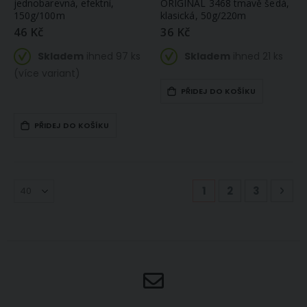
jednobarevná, efektní,
ORIGINAL 3468 tmavě šedá,
150g/100m
klasická, 50g/220m
46 Kč
36 Kč
Skladem
ihned 97 ks
Skladem
ihned 21 ks
(více variant)
PŘIDEJ DO KOŠÍKU
PŘIDEJ DO KOŠÍKU
Stránka
Právě si prohlížíte
Stránka
Stránka
Str
Násl
1
2
3