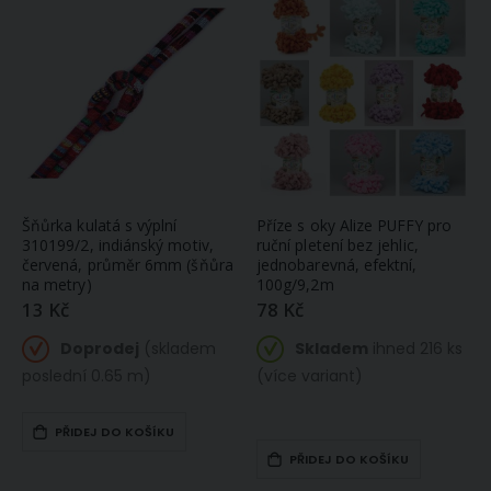
Šňůrka kulatá s výplní
Příze s oky Alize PUFFY pro
310199/2, indiánský motiv,
ruční pletení bez jehlic,
červená, průměr 6mm (šňůra
jednobarevná, efektní,
na metry)
100g/9,2m
13 Kč
78 Kč
Doprodej
(skladem
Skladem
ihned 216 ks
poslední 0.65 m)
(více variant)
PŘIDEJ DO KOŠÍKU
PŘIDEJ DO KOŠÍKU