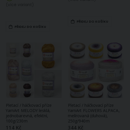
(více variant)
PŘIDEJ DO KOŠÍKU
PŘIDEJ DO KOŠÍKU
Pletací / háčkovací příze
Pletací / háčkovací příze
YarnArt MELODY lesklá,
YarnArt FLOWERS ALPACA,
jednobarevná, efektní,
melírovaná (duhová),
100g/230m
250g/940m
114 Kč
344 Kč