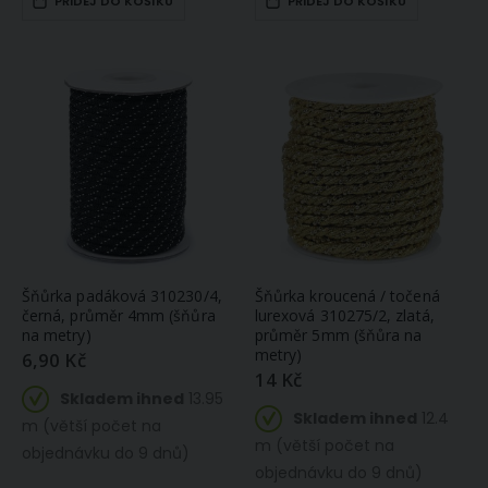
PŘIDEJ DO KOŠÍKU
PŘIDEJ DO KOŠÍKU
Šňůrka padáková 310230/4,
Šňůrka kroucená / točená
černá, průměr 4mm (šňůra
lurexová 310275/2, zlatá,
na metry)
průměr 5mm (šňůra na
metry)
6,90 Kč
14 Kč
Skladem ihned
13.95
Skladem ihned
12.4
m (větší počet na
m (větší počet na
objednávku do 9 dnů)
objednávku do 9 dnů)