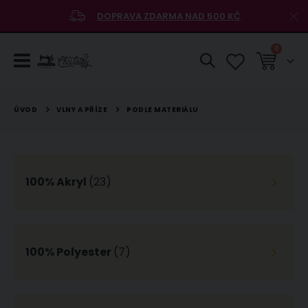
DOPRAVA ZDARMA NAD 500 KČ
položky
0
Košík
VLNY A PŘÍZE
ÚVOD
PODLE MATERIÁLU
100% Akryl
(23)
100% Polyester
(7)