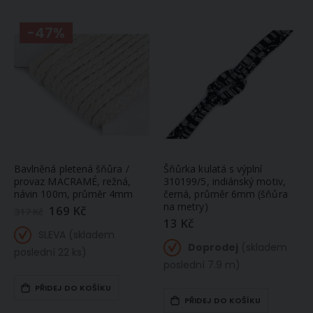
-47%
Bavlněná pletená šňůra /
Šňůrka kulatá s výplní
provaz MACRAMÉ, režná,
310199/5, indiánský motiv,
návin 100m, průměr 4mm
černá, průměr 6mm (šňůra
na metry)
169 Kč
Zlevněná
317 Kč
/
13 Kč
akční
SLEVA (skladem
cena
Doprodej
(skladem
poslední 22 ks)
poslední 7.9 m)
PŘIDEJ DO KOŠÍKU
PŘIDEJ DO KOŠÍKU