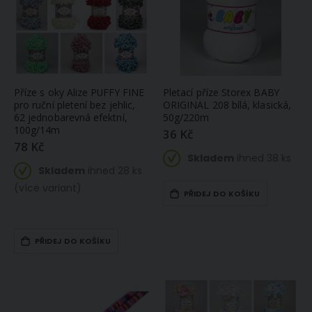
Příze s oky Alize PUFFY FINE
Pletací příze Storex BABY
pro ruční pletení bez jehlic,
ORIGINAL 208 bílá, klasická,
62 jednobarevná efektní,
50g/220m
100g/14m
36 Kč
78 Kč
Skladem
ihned 38 ks
Skladem
ihned 28 ks
(více variant)
PŘIDEJ DO KOŠÍKU
PŘIDEJ DO KOŠÍKU