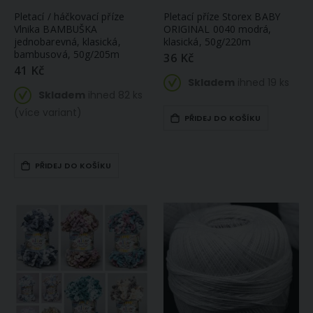
Pletací / háčkovací příze
Pletací příze Storex BABY
Vlnika BAMBUŠKA
ORIGINAL 0040 modrá,
jednobarevná, klasická,
klasická, 50g/220m
bambusová, 50g/205m
36 Kč
41 Kč
Skladem
ihned 19 ks
Skladem
ihned 82 ks
(více variant)
PŘIDEJ DO KOŠÍKU
PŘIDEJ DO KOŠÍKU