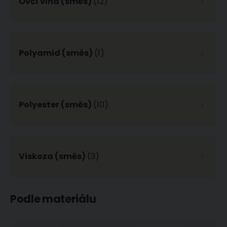
Ovčí vlna (směs)
(12)
Směsové plátno DANDELION ŠEDÁ DIGITÁLNÍ TISK, chmýří pampelišky, š.140cm (látka v metráži)
Bavlněné plátno jednobarevné JULIE JU001/04 uni královsky modrá, š.150cm (látka v metráži)
261 Kč
178 Kč
Skladem
ihned 13.9
Skladem
m
ihned 3 m
Polyamid (směs)
(1)
Polyester (směs)
(10)
Viskoza (směs)
(3)
Podle materiálu