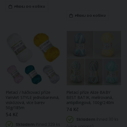
PŘIDEJ DO KOŠÍKU
PŘIDEJ DO KOŠÍKU
Pletací / háčkovací příze
Pletací příze Alize BABY
YarnArt STYLE jednobarevná,
BEST BATIK, melírovaná,
viskózová, více barev
antipillingová, 100g/240m
50g/185m
74 Kč
54 Kč
Skladem
ihned 30 ks
Skladem
ihned 329 ks
(více variant)