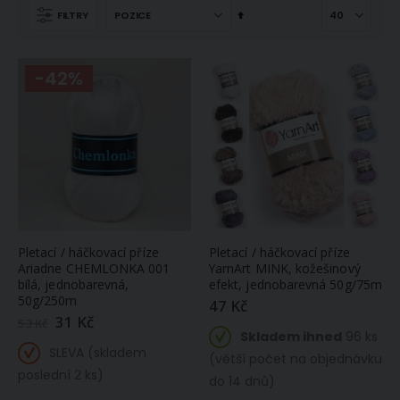
Nastavit
FILTRY
sestupně
-42%
Pletací / háčkovací příze
Pletací / háčkovací příze
Ariadne CHEMLONKA 001
YarnArt MINK, kožešinový
bílá, jednobarevná,
efekt, jednobarevná 50g/75m
50g/250m
47 Kč
31 Kč
Zlevněná
53 Kč
/
Skladem ihned
96 ks
akční
SLEVA (skladem
cena
(větší počet na objednávku
poslední 2 ks)
do 14 dnů)