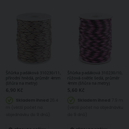
Šňůrka padáková 310230/11,
Šňůrka padáková 310230/10,
přírodní hnědá, průměr 4mm
růžová-světle šedá, průměr
(šňůra na metry)
4mm (šňůra na metry)
6,90 Kč
5,60 Kč
Skladem ihned
26.4
Skladem ihned
7.9 m
m (větší počet na
(větší počet na objednávku
objednávku do 9 dnů)
do 9 dnů)