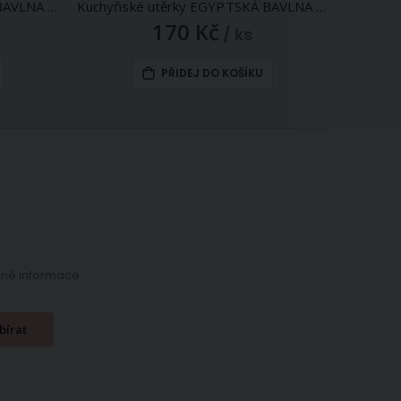
Kuchyňské utěrky EGYPTSKÁ BAVLNA 43, modro-bílé káro s pruhem, 3 kusy, 50x70cm
Kuchyňské utěrky EGYPTSKÁ BAVLNA 17, khaki káro/proužek, 3 kusy, 50x70cm
170 Kč
/ ks
PŘIDEJ DO KOŠÍKU
ečné informace.
bírat