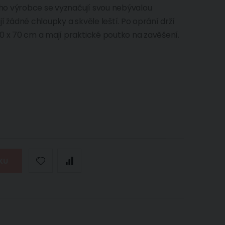
ho výrobce se vyznačují svou nebývalou
í žádné chloupky a skvěle leští. Po oprání drží
0 x 70 cm a mají praktické poutko na zavěšení.
KU