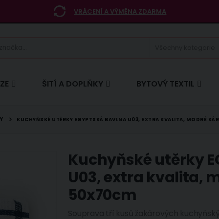
VRÁCENÍ A VÝMĚNA ZDARMA
ÍZE
ŠITÍ A DOPLŇKY
BYTOVÝ TEXTIL
Y
KUCHYŇSKÉ UTĚRKY EGYPTSKÁ BAVLNA U03, EXTRA KVALITA, MODRÉ KÁR
Kuchyňské utěrky 
U03, extra kvalita, 
50x70cm
Souprava tří kusů žakárových kuchyňský