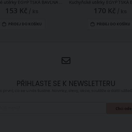
Kuchyňské utěrky EGYPTSKÁ BAVLNA U03, extra kvalita, červené káro, 3 kusy, 50x70cm
153 Kč
170 Kč
/ ks
/ ks
PŘIDEJ DO KOŠÍKU
PŘIDEJ DO KOŠÍKU
PŘIHLASTE SE K NEWSLETTERU
o první, co se u nás šustne. Novinky, slevy, akce, soutěže a další užit
Chci ode