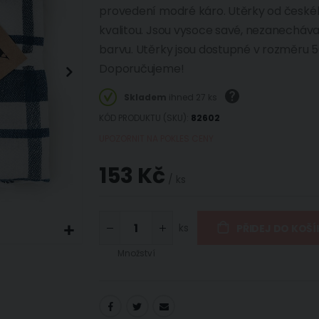
provedení modré káro. Utěrky od české
kvalitou. Jsou vysoce savé, nezanechávaj
barvu. Utěrky jsou dostupné v rozměru 5
Doporučujeme!
Skladem
ihned 27 ks
KÓD PRODUKTU (SKU)
82602
UPOZORNIT NA POKLES CENY
153 Kč
/ ks
ks
PŘIDEJ DO KOŠÍ
Množství