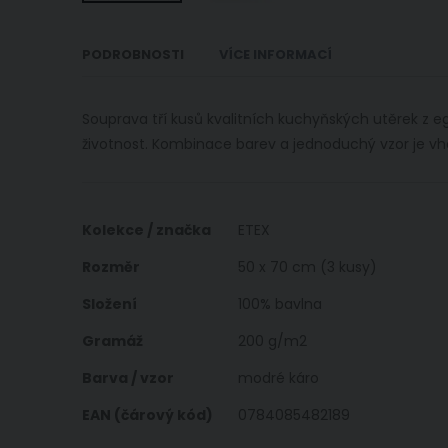
Přeskočit
na
PODROBNOSTI
VÍCE INFORMACÍ
začátek
galerie
s
Souprava tří kusů kvalitních kuchyňských utěrek z e
obrázky
životnost. Kombinace barev a jednoduchý vzor je v
Více
Kolekce / značka
ETEX
informací
Rozměr
50 x 70 cm (3 kusy)
Složení
100% bavlna
Gramáž
200 g/m2
Barva / vzor
modré káro
EAN (čárový kód)
0784085482189