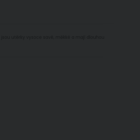
y jsou utěrky vysoce savé, měkké a mají dlouhou