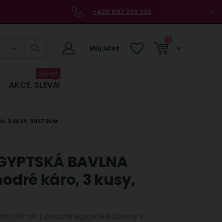
+420 607 233 332
položky
0
Můj účet
Košík
Slevy!
AKCE, SLEVA!
O, 3 KUSY, 50X70CM
EGYPTSKÁ BAVLNA
modré káro, 3 kusy,
ch utěrek z česané egyptské bavlny v