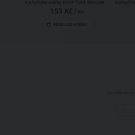
Kuchyňské utěrky EGYPTSKÁ BAVLNA U03, extra kvalita, zelené káro, 3 kusy, 50x70cm
153 Kč
/ ks
PŘIDEJ DO KOŠÍKU
Dozvíte se jak