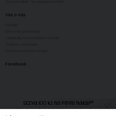
Osobní odběr - prodejna Kroměříž
Vše o nás
Kontakt
Obchodní podmínky
Certifikáty a prohlášení o shodě
Ověřeno zákazníky
Ochrana osobních údajů
Facebook
SLEVA 100 Kč NA PRVNÍ NÁKUP*
Přihlaste se teď a tady. Nabídka se nebude opakovat!