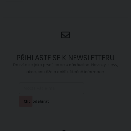
Skladem
59 Kč
ihned
Skladem
25.45 m (větší
ihned
12
počet na
ks (větší počet
objednávku do
na objednávku
7 dnů)
do 14 dnů)
PŘIHLASTE SE K NEWSLETTERU
Dozvíte se jako první, co se u nás šustne. Novinky, slevy,
akce, soutěže a další užitečné informace.
Chci odebírat