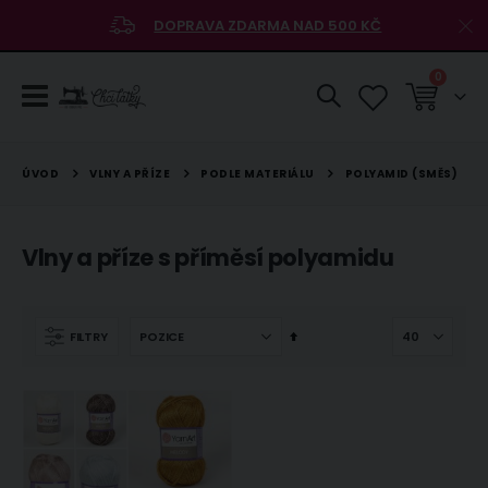
DOPRAVA ZDARMA NAD 500 KČ
položky
0
Košík
VLNY A PŘÍZE
PODLE MATERIÁLU
ÚVOD
POLYAMID (SMĚS)
Vlny a příze s příměsí polyamidu
Nastavit
FILTRY
sestupně