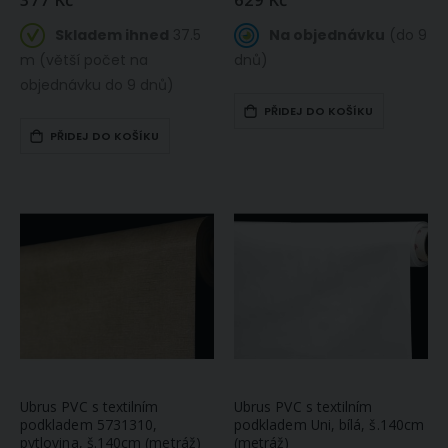
Skladem ihned
37.5
Na objednávku
(do 9
m (větší počet na
dnů)
objednávku do 9 dnů)
PŘIDEJ DO KOŠÍKU
PŘIDEJ DO KOŠÍKU
Ubrus PVC s textilním
Ubrus PVC s textilním
podkladem 5731310,
podkladem Uni, bílá, š.140cm
pytlovina, š.140cm (metráž)
(metráž)