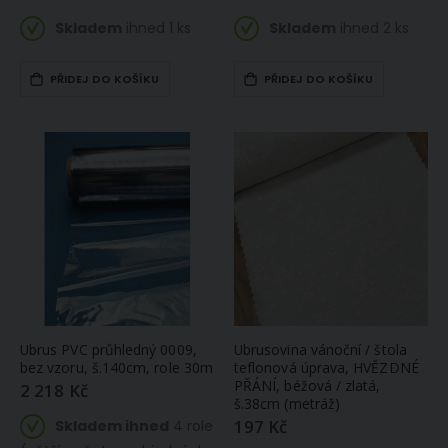
Skladem
ihned 1 ks
Skladem
ihned 2 ks
PŘIDEJ DO KOŠÍKU
PŘIDEJ DO KOŠÍKU
Ubrus PVC průhledný 0009,
Ubrusovina vánoční / štola
bez vzoru, š.140cm, role 30m
teflonová úprava, HVĚZDNÉ
PŘÁNÍ, béžová / zlatá,
2 218 Kč
š.38cm (metráž)
197 Kč
Skladem ihned
4 role