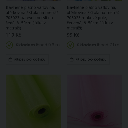
Bavlněné plátno vaflovina,
Bavlněné plátno vaflovina,
utěrkovina / štola na metráž
utěrkovina / štola na metráž
703023 barevní motýli na
703023 makové pole,
šedé, š. 50cm (látka v
červená, š. 50cm (látka v
metráži)
metráži)
119 Kč
99 Kč
Skladem
ihned 9.6 m
Skladem
ihned 7.1 m
PŘIDEJ DO KOŠÍKU
PŘIDEJ DO KOŠÍKU