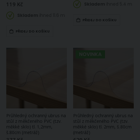
119 Kč
Skladem
ihned 5.4 m
Skladem
ihned 11.6 m
PŘIDEJ DO KOŠÍKU
PŘIDEJ DO KOŠÍKU
NOVINKA
Průhledný ochranný ubrus na
Průhledný ochranný ubrus na
stůl z měkčeného PVC (tzv.
stůl z měkčeného PVC (tzv.
měkké sklo) tl. 1,2mm,
měkké sklo) tl. 2mm, š.80cm
š.80cm (metráž)
(metráž)
377 Kč
629 Kč