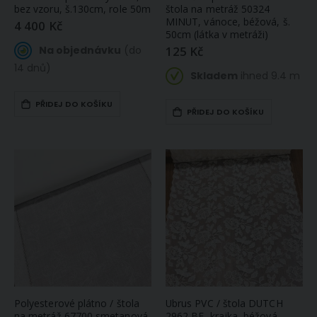
bez vzoru, š.130cm, role 50m
štola na metráž 50324
MINUT, vánoce, béžová, š.
4 400 Kč
50cm (látka v metráži)
125 Kč
Na objednávku
(do
14 dnů)
Skladem
ihned 9.4 m
PŘIDEJ DO KOŠÍKU
PŘIDEJ DO KOŠÍKU
Bezpečnostní oči, zelená lesklá podložka, průměr 14mm
Bavlněné plátno vaflovina, utěrkovina / štola na metráž 703023 makové pole, červená, š. 50cm (látka v metráži)
12 Kč
99 Kč
Skladem
Skladem
ihned 7 ks
ihned 7.1
Polyesterové plátno / štola
Ubrus PVC / štola DUTCH
m
na metráž 67700 smetanová
2962 BE, krajka, béžová,