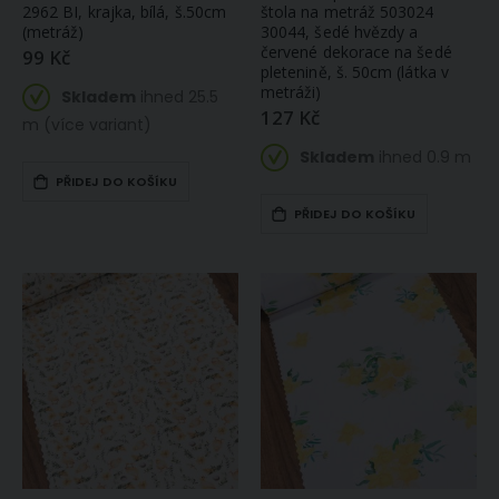
2962 BI, krajka, bílá, š.50cm
štola na metráž 503024
(metráž)
30044, šedé hvězdy a
červené dekorace na šedé
99 Kč
pletenině, š. 50cm (látka v
metráži)
Skladem
ihned 25.5
127 Kč
m (více variant)
Skladem
ihned 0.9 m
PŘIDEJ DO KOŠÍKU
PŘIDEJ DO KOŠÍKU