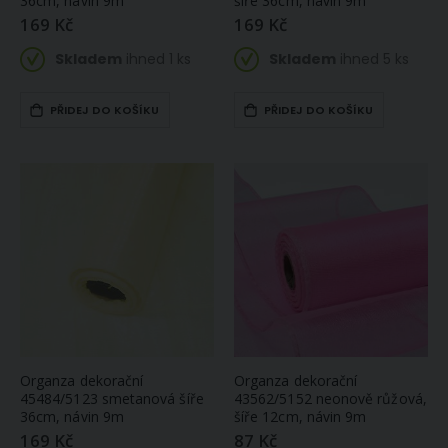
36cm, návin 9m
šíře 36cm, návin 9m
169 Kč
169 Kč
Skladem
ihned 1 ks
Skladem
ihned 5 ks
PŘIDEJ DO KOŠÍKU
PŘIDEJ DO KOŠÍKU
Organza dekorační
Organza dekorační
45484/5123 smetanová šíře
43562/5152 neonově růžová,
36cm, návin 9m
šíře 12cm, návin 9m
169 Kč
87 Kč