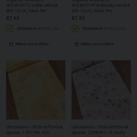
45536/5072 světle zelená
45536/5147 královsky modrá
šíře 12cm, návin 9m
šíře 12cm, návin 9m
87 Kč
87 Kč
Skladem
ihned 1 ks
Skladem
ihned 5 ks
PŘIDEJ DO KOŠÍKU
PŘIDEJ DO KOŠÍKU
Ubrusovina / štola teflonová
Ubrusovina / štola teflonová
úprava, 17R1190-103,
úprava, 22RB697-10, květy