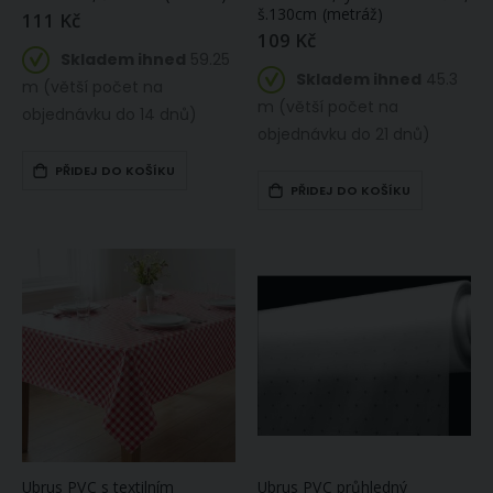
š.130cm (metráž)
111 Kč
109 Kč
Skladem ihned
59.25
Skladem ihned
45.3
m (větší počet na
m (větší počet na
objednávku do 14 dnů)
objednávku do 21 dnů)
PŘIDEJ DO KOŠÍKU
PŘIDEJ DO KOŠÍKU
Ubrus PVC s textilním
Ubrus PVC průhledný