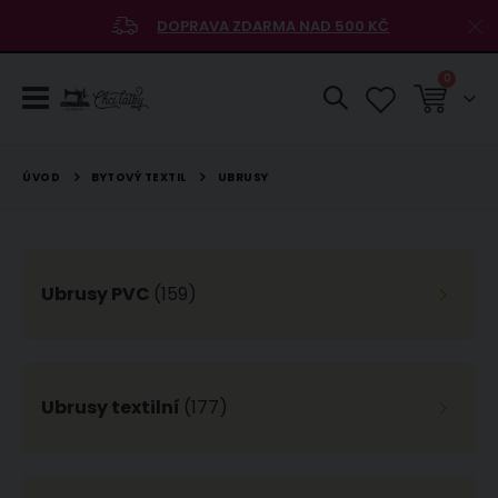
DOPRAVA ZDARMA NAD 500 KČ
položky
0
Košík
BYTOVÝ TEXTIL
ÚVOD
UBRUSY
Ubrusy PVC
(159)
Ubrusy textilní
(177)