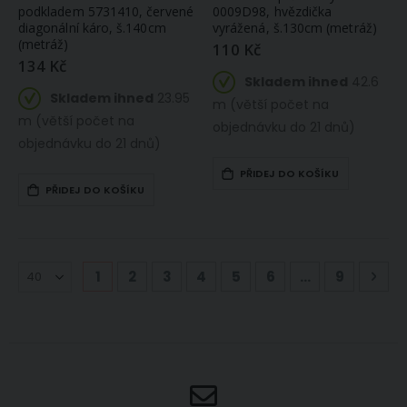
podkladem 5731410, červené
0009D98, hvězdička
diagonální káro, š.140cm
vyrážená, š.130cm (metráž)
(metráž)
110 Kč
134 Kč
Skladem ihned
42.6
Skladem ihned
23.95
m (větší počet na
m (větší počet na
objednávku do 21 dnů)
objednávku do 21 dnů)
PŘIDEJ DO KOŠÍKU
PŘIDEJ DO KOŠÍKU
Stránka
Právě si prohlížíte stránku
Stránka
Stránka
Stránka
Stránka
Stránka
Stránka
Str
Násl
1
2
3
4
5
6
...
9