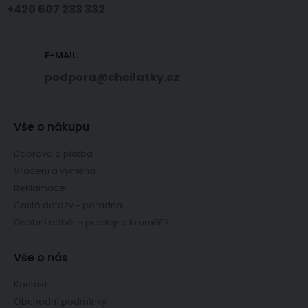
+420 607 233 332
E-MAIL:
podpora@chcilatky.cz
Vše o nákupu
Doprava a platba
Vrácení a výměna
Reklamace
Časté dotazy - poradna
Osobní odběr - prodejna Kroměříž
Vše o nás
Kontakt
Obchodní podmínky