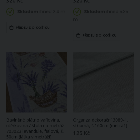
320 Kč
320 Kč
Skladem
ihned 2.4 m
Skladem
ihned 5.35
m
PŘIDEJ DO KOŠÍKU
PŘIDEJ DO KOŠÍKU
Bavlněné plátno vaflovina,
Organza dekorační 3089-1,
utěrkovina / štola na metráž
stříbrná, š.160cm (metráž)
703023 levandule, fialová, š.
125 Kč
50cm (látka v metráži)