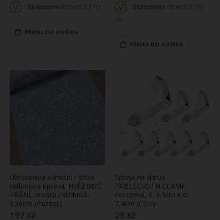
Skladem
ihned 4.1 m
Skladem
ihned 0.78
m
PŘIDEJ DO KOŠÍKU
PŘIDEJ DO KOŠÍKU
Ubrusovina vánoční / štola
Spona na ubrus
teflonová úprava, HVĚZDNÉ
TABLECLOTH CLAMP,
PŘÁNÍ, modrá / stříbrná,
nerezová, š. 4,5cm x d.
š.38cm (metráž)
7,4cm a 5cm
197 Kč
25 Kč