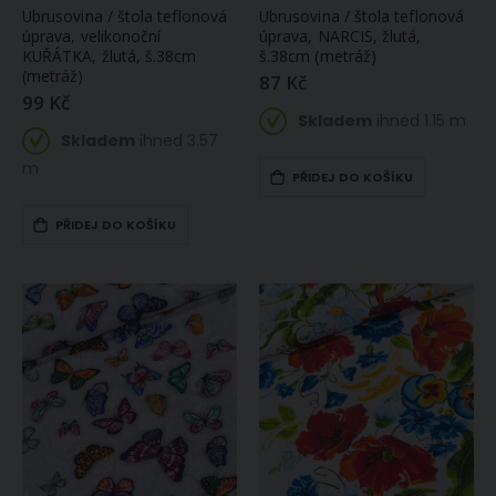
Ubrusovina / štola teflonová
Ubrusovina / štola teflonová
úprava, velikonoční
úprava, NARCIS, žlutá,
KUŘÁTKA, žlutá, š.38cm
š.38cm (metráž)
(metráž)
87 Kč
99 Kč
Skladem
ihned 1.15 m
Skladem
ihned 3.57
m
PŘIDEJ DO KOŠÍKU
PŘIDEJ DO KOŠÍKU