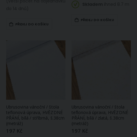
(větší počet na objednávku
Skladem
ihned 8.7 m
do 14 dnů)
PŘIDEJ DO KOŠÍKU
PŘIDEJ DO KOŠÍKU
Ubrusovina vánoční / štola
Ubrusovina vánoční / štola
teflonová úprava, HVĚZDNÉ
teflonová úprava, HVĚZDNÉ
PŘÁNÍ, bílá / stříbrná, š.38cm
PŘÁNÍ, bílá / zlatá, š.38cm
(metráž)
(metráž)
197 Kč
197 Kč