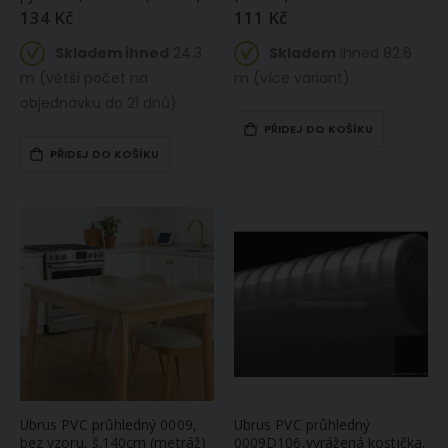
134 Kč
111 Kč
Skladem ihned
24.3
Skladem
ihned 82.6
m (větší počet na
m (více variant)
objednávku do 21 dnů)
PŘIDEJ DO KOŠÍKU
PŘIDEJ DO KOŠÍKU
Ubrus PVC průhledný 0009,
Ubrus PVC průhledný
bez vzoru, š.140cm (metráž)
0009D106,vyrážená kostička,