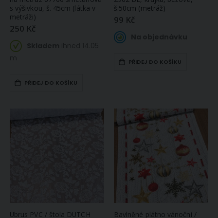
s výšivkou, š. 45cm (látka v
š.50cm (metráž)
Dětská plážová osuška BAREVNÍ PAPOUŠCI ARA, zelená, froté, 70x140cm
metráži)
99 Kč
Deka z mikroflanelu BAR ENTUZIA jednobarevná, okrová (žlutá), 150x200cm
250 Kč
233 Kč
Na objednávku
593 Kč
Skladem
Skladem
ihned 14.05
ihned 2 ks
Skladem
ihned
1 ks
m
PŘIDEJ DO KOŠÍKU
(větší počet na
objednávku do
Dětský froté ručník KIDS, žlutý, 30x50cm
14 dnů)
PŘIDEJ DO KOŠÍKU
59 Kč
Skladem
Prostěradlo MIKROFLANEL MyHOUSE 90x200cm, fialové
ihned
1 ks
(větší počet na
366 Kč
objednávku do
14 dnů)
Skladem
ihned
2 ks
(větší počet na
objednávku do
14 dnů)
Ubrus PVC / štola DUTCH
Bavlněné plátno vánoční /