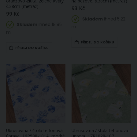
oranžovo-žlutá, zelené květy,
na béžové, š.38cm (metráž)
š.38cm (metráž)
93 Kč
99 Kč
Skladem
ihned 5.22
Skladem
ihned 18.85
m
m
PŘIDEJ DO KOŠÍKU
PŘIDEJ DO KOŠÍKU
Ubrusovina / štola teflonová
Ubrusovina / štola teflonová
úprava, 16R598-101A, modré
úprava, 17R1028-107,