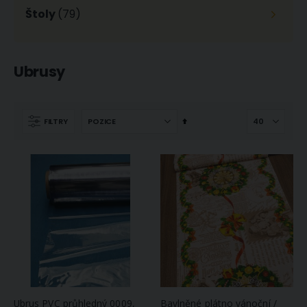
Štoly
(79)
Ubrusy
Nastavit
FILTRY
sestupně
Ubrus PVC průhledný 0009,
Bavlněné plátno vánoční /