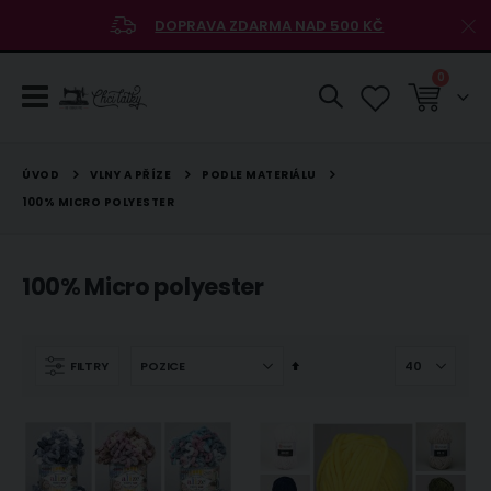
DOPRAVA ZDARMA NAD 500 KČ
položky
0
Košík
VLNY A PŘÍZE
PODLE MATERIÁLU
ÚVOD
100% MICRO POLYESTER
100% Micro polyester
Nastavit
FILTRY
sestupně