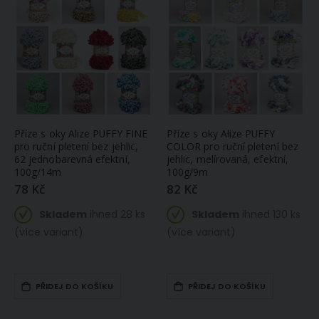
Mikrofroté osuška EMA, tmavě šedá, 70x140cm
Utěrky ALFONS MUCHA MONACO, béžové, 2 kusy 50x64cm
397 Kč
344 Kč
Skladem
ihned
5 ks
Skladem
(větší počet na
ihned
2 ks
objednávku do
(větší počet na
14 dnů)
objednávku do
9 dnů)
Příze s oky Alize PUFFY FINE
Příze s oky Alize PUFFY
pro ruční pletení bez jehlic,
COLOR pro ruční pletení bez
62 jednobarevná efektní,
jehlic, melírovaná, efektní,
100g/14m
100g/9m
78 Kč
82 Kč
Skladem
ihned 28 ks
Skladem
ihned 130 ks
(více variant)
(více variant)
PŘIDEJ DO KOŠÍKU
PŘIDEJ DO KOŠÍKU