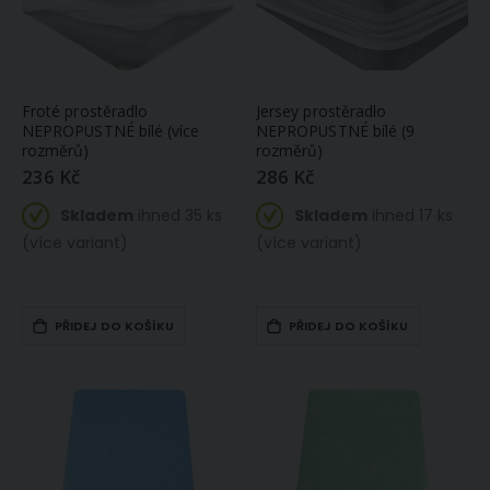
Froté prostěradlo
Jersey prostěradlo
NEPROPUSTNÉ bílé (více
NEPROPUSTNÉ bílé (9
rozměrů)
rozměrů)
236 Kč
286 Kč
Skladem
ihned 35 ks
Skladem
ihned 17 ks
(více variant)
(více variant)
Prostěradlo MIKROFLANEL SLEEP WELL 180x200cm, rezavé
Univerzální šicí nit Amann ASPO 120 polyesterová, šedá 0416, návin 500m
PŘIDEJ DO KOŠÍKU
PŘIDEJ DO KOŠÍKU
776 Kč
50 Kč
Na
Skladem
ihned 24
objednávku
ks
(do 14 dnů)
Rongo, kostýmovka 502 uni jednobarevná světle modrá, š.150cm (látka v metráži)
Kuchyňské utěrky EGYPTSKÁ BAVLNA 82, zeleno-bílé střední káro, 3 kusy, 50x70cm
137 Kč