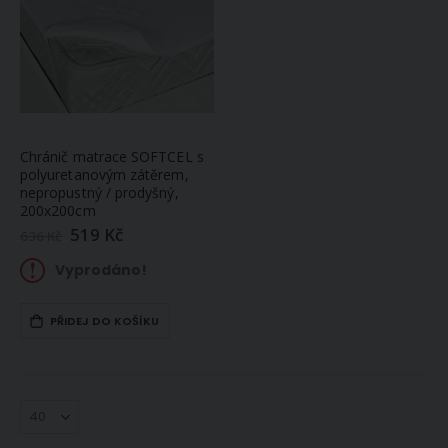
Chránič matrace SOFTCEL s
polyuretanovým zátěrem,
nepropustný / prodyšný,
200x200cm
519 Kč
Zlevněná
636 Kč
/
akční
Vyprodáno!
cena
PŘIDEJ DO KOŠÍKU