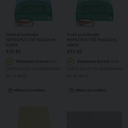
170 Kč
Skladem
Skladem
ihned
ihned 2 ks
23.65 m
Celokovové spínací špendlíky KOH-I-NOOR 60947/310, černé, délka 34mm, 12 kusů
Utěrky vaflové / dárkové balení KÁVA S LÁSKOU, šedé s výšivkou, 3 kusy 40x60cm
Froté prostěradlo
Froté prostěradlo
19 Kč
250 Kč
NEPROPUSTNÉ 90x200cm,
NEPROPUSTNÉ 90x200cm,
Skladem
modré
zelené
Skladem
ihned 27
ihned 2 ks
473 Kč
473 Kč
ks
Skladem ihned
5 ks
Skladem ihned
4 ks
(větší počet na objednávku
(větší počet na objednávku
do 14 dnů)
do 14 dnů)
PŘIDEJ DO KOŠÍKU
PŘIDEJ DO KOŠÍKU