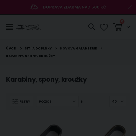
DOPRAVA ZDARMA NAD 500 KČ
položky
0
Košík
ŠITÍ A DOPLŇKY
KOVOVÁ GALANTERIE
ÚVOD
KARABINY, SPONY, KROUŽKY
Karabiny, spony, kroužky
Nastavit
FILTRY
sestupně