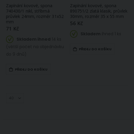
Zapínání kovové, spona
Zapínání kovové, spona
740430/1 nikl, stříbrná
890751/2 zlatá klasik, průvlek
průvlek 24mm, rozměr 31x52
30mm, rozměr 35 x 55 mm
mm
56 Kč
71 Kč
Skladem
ihned 1 ks
Skladem ihned
14 ks
(větší počet na objednávku
PŘIDEJ DO KOŠÍKU
do 9 dnů)
PŘIDEJ DO KOŠÍKU