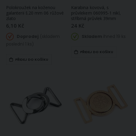
Polokroužek na koženou
Karabina kovová, s
galanterii š.20 mm 06 růžové
průvlekem 060995-1 nikl,
zlato
stříbrná průvlek 39mm
6,10 Kč
24 Kč
Doprodej
(skladem
Skladem
ihned 19 ks
poslední 1 ks)
PŘIDEJ DO KOŠÍKU
PŘIDEJ DO KOŠÍKU