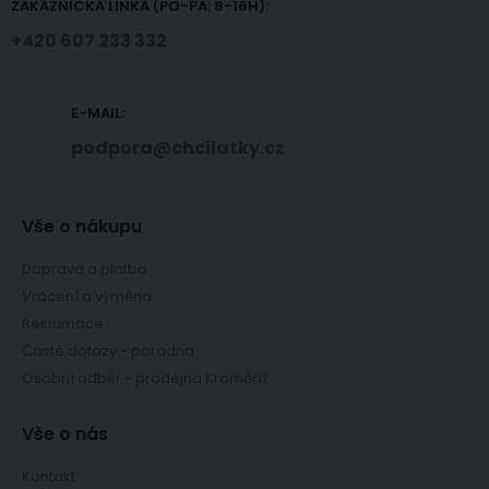
ZÁKAZNICKÁ LINKA (PO-PÁ: 8-16H):
+420 607 233 332
E-MAIL:
podpora@chcilatky.cz
Vše o nákupu
Doprava a platba
Vrácení a výměna
Reklamace
Časté dotazy - poradna
Osobní odběr - prodejna Kroměříž
Vše o nás
Kontakt