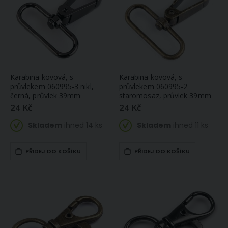
Texturovaná poylesterová, pružná chemlonová nit POLYTEX 90 pro overlocky/průmyslové/klasické šicí stroje, 001 bílá, návin 5000m
Ponožková jehlice PONY, hliníková, 5 kusů, délka 20cm, velikost 12mm
169 Kč
96 Kč
Skladem
Skladem
ihned 9 ks
ihned 7 ks
Deka z mikroplyše CORAL FLEECE jednobarevná UNI TYRKYSOVÁ, 150x200cm
Organza dekorační 45536/5072 světle zelená šíře 12cm, návin 9m
Karabina kovová, s
Karabina kovová, s
354 Kč
87 Kč
průvlekem 060995-3 nikl,
průvlekem 060995-2
černá, průvlek 39mm
staromosaz, průvlek 39mm
Skladem
Skladem
ihned
2 ks
ihned 1 ks
24 Kč
24 Kč
(větší počet na
objednávku do
Skladem
ihned 14 ks
Skladem
ihned 11 ks
14 dnů)
Mikrofroté ručník MIKRO DELUXE, hnědý, 50x95cm
245 Kč
PŘIDEJ DO KOŠÍKU
PŘIDEJ DO KOŠÍKU
Televizní pytel KORALL MICRO, jednobarevný, růžový, 150x180cm
Skladem
ihned
3 ks
872 Kč
(větší počet na
Skladem
objednávku do
ihned
2 ks
14 dnů)
(větší počet na
objednávku do
14 dnů)