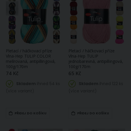
Pletací / háčkovací příze
Pletací / háčkovací příze
Vlna-Hep TULIP COLOR
Vlna-Hep TULIP
melírovaná, antipillingová,
jednobarevná, antipillingová,
100g/170m
100g/170m
74 Kč
65 Kč
Skladem
ihned 54 ks
Skladem
ihned 122 ks
(více variant)
(více variant)
PŘIDEJ DO KOŠÍKU
PŘIDEJ DO KOŠÍKU