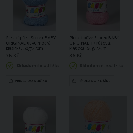
Pletací příze Storex BABY
Pletací příze Storex BABY
ORIGINAL 0040 modrá,
ORIGINAL 17 růžová,
klasická, 50g/220m
klasická, 50g/220m
36 Kč
36 Kč
Skladem
ihned 19 ks
Skladem
ihned 17 ks
PŘIDEJ DO KOŠÍKU
PŘIDEJ DO KOŠÍKU
Žakárová záclona 181043 ornamenty, s bordurou, bílá, výška 175cm (v metráži)
Mikrofroté ručník MIKRO DELUXE, pudrový, 50x95cm
Zlevněná
126 Kč
245 Kč
224 Kč
/
akční
Skladem
SLEVA
cena
ihned
4
(skladem
ks (větší počet
poslední 1.1 m)
na objednávku
do 14 dnů)