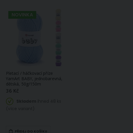
NOVINKA
Pletací / háčkovací příze
YarnArt BABY, jednobarevná,
dětská, 50g/150m
36 Kč
Skladem
ihned 48 ks
(více variant)
PŘIDEJ DO KOŠÍKU