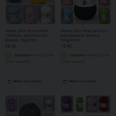
Pletací příze Storex BABY
Pletací příze Vlnap BATOLE
ORIGINAL jednobarevná,
jednobarevná, klasická,
klasická, 50g/220m
100g/416m
36 Kč
72 Kč
Skladem
ihned 126 ks
Skladem
ihned 133 ks
(více variant)
(více variant)
PŘIDEJ DO KOŠÍKU
PŘIDEJ DO KOŠÍKU