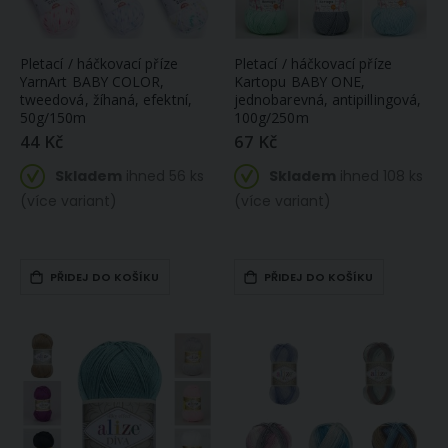
Pletací / háčkovací příze
Pletací / háčkovací příze
YarnArt BABY COLOR,
Kartopu BABY ONE,
tweedová, žíhaná, efektní,
jednobarevná, antipillingová,
50g/150m
100g/250m
44 Kč
67 Kč
Skladem
ihned 56 ks
Skladem
ihned 108 ks
(více variant)
(více variant)
PŘIDEJ DO KOŠÍKU
PŘIDEJ DO KOŠÍKU