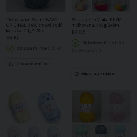
Pletací příze Storex BABY
Pletací příze Vlnika PRYIA
ORIGINAL 3468 tmavě šedá,
melírovaná, 100g/245m
klasická, 50g/220m
84 Kč
36 Kč
Skladem
ihned 16 ks
Skladem
ihned 21 ks
(více variant)
PŘIDEJ DO KOŠÍKU
PŘIDEJ DO KOŠÍKU