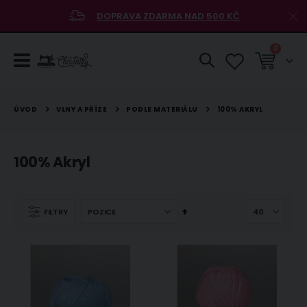
DOPRAVA ZDARMA NAD 500 KČ
položky
0
Košík
VLNY A PŘÍZE
PODLE MATERIÁLU
ÚVOD
100% AKRYL
100% Akryl
Nastavit
FILTRY
sestupně