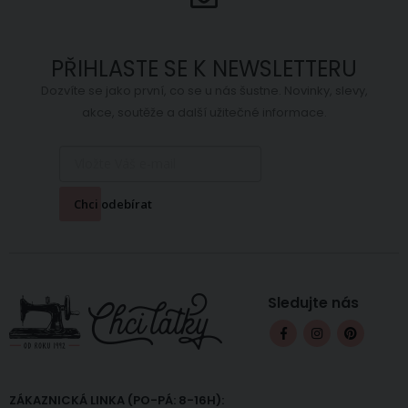
380 Kč
Skladem
ihned 1.65
m
PŘIHLASTE SE K NEWSLETTERU
Dozvíte se jako první, co se u nás šustne. Novinky, slevy,
akce, soutěže a další užitečné informace.
Chci odebírat
Sledujte nás
ZÁKAZNICKÁ LINKA (PO-PÁ: 8-16H):