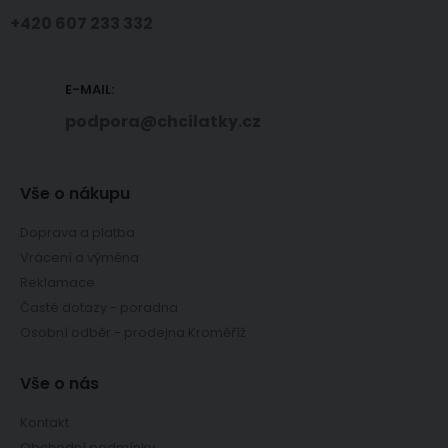
+420 607 233 332
E-MAIL:
podpora@chcilatky.cz
Vše o nákupu
Doprava a platba
Vrácení a výměna
Reklamace
Časté dotazy - poradna
Osobní odběr - prodejna Kroměříž
Vše o nás
Kontakt
Obchodní podmínky