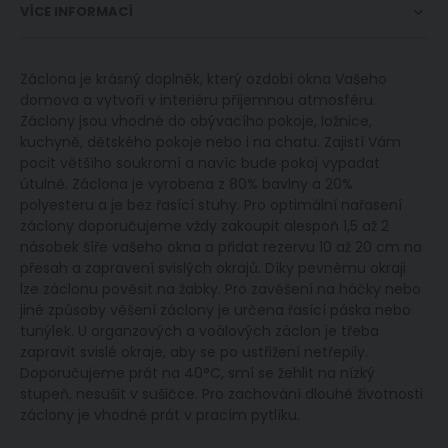
VÍCE INFORMACÍ
Záclona je krásný doplněk, který ozdobí okna Vašeho
domova a vytvoří v interiéru příjemnou atmosféru.
Záclony jsou vhodné do obývacího pokoje, ložnice,
kuchyně, dětského pokoje nebo i na chatu. Zajistí Vám
pocit většího soukromí a navíc bude pokoj vypadat
útulně. Záclona je vyrobena z 80% bavlny a 20%
polyesteru a je bez řasící stuhy. Pro optimální nařasení
záclony doporučujeme vždy zakoupit alespoň 1,5 až 2
násobek šíře vašeho okna a přidat rezervu 10 až 20 cm na
přesah a zapravení svislých okrajů. Díky pevnému okraji
lze záclonu pověsit na žabky. Pro zavěšení na háčky nebo
jiné způsoby věšení záclony je určena řasící páska nebo
tunýlek. U organzových a voálových záclon je třeba
zapravit svislé okraje, aby se po ustřižení netřepily.
Doporučujeme prát na 40°C, smí se žehlit na nízký
stupeň, nesušit v sušičce. Pro zachování dlouhé životnosti
záclony je vhodné prát v pracím pytlíku.