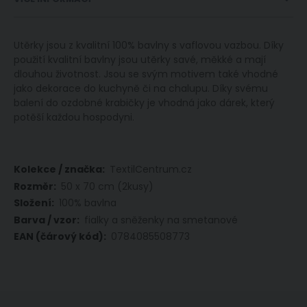
Utěrky jsou z kvalitní 100% bavlny s vaflovou vazbou. Díky
použití kvalitní bavlny jsou utěrky savé, měkké a mají
dlouhou životnost. Jsou se svým motivem také vhodné
jako dekorace do kuchyně či na chalupu. Díky svému
balení do ozdobné krabičky je vhodná jako dárek, který
potěší každou hospodyni.
Více
TextilCentrum.cz
informací
50 x 70 cm (2kusy)
100% bavlna
fialky a sněženky na smetanové
0784085508773