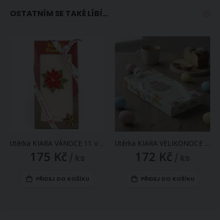
OSTATNÍM SE TAKÉ LÍBÍ...
Utěrka KIARA VÁNOCE 11 vaflová vyšívaná, dárkové balení, vánoční růže na smetanové, 1 kus 50x70cm
Utěrka KIARA VELIKONOCE 05 vaflová vyšívaná, dárkové balení, kraslice v košíku na smetanové, 1 kus 50x70cm
175 Kč
172 Kč
/ ks
/ ks
PŘIDEJ DO KOŠÍKU
PŘIDEJ DO KOŠÍKU