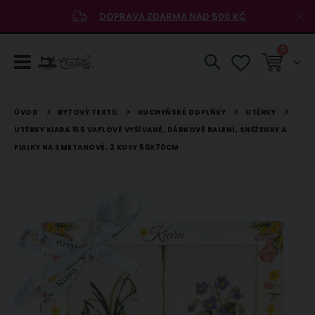
DOPRAVA ZDARMA NAD 500 KČ
položky
0
Košík
BYTOVÝ TEXTIL
KUCHYŇSKÉ DOPLŇKY
UTĚRKY
ÚVOD
UTĚRKY KIARA 156 VAFLOVÉ VYŠÍVANÉ, DÁRKOVÉ BALENÍ, SNĚŽENKY A
FIALKY NA SMETANOVÉ, 2 KUSY 50X70CM
Přeskočit
na
konec
galerie
s
obrázky