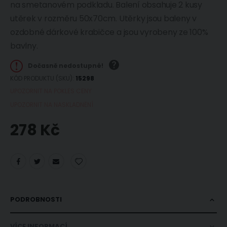
na smetanovém podkladu. Balení obsahuje 2 kusy
utěrek v rozměru 50x70cm. Utěrky jsou baleny v
ozdobné dárkové krabičce a jsou vyrobeny ze 100%
bavlny.
Dočasně nedostupné!
KÓD PRODUKTU (SKU)
15298
UPOZORNIT NA POKLES CENY
UPOZORNIT NA NASKLADNĚNÍ
278 Kč
PODROBNOSTI
VÍCE INFORMACÍ