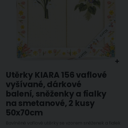
Přeskočit
Utěrky KIARA 156 vaflové
na
začátek
vyšívané, dárkové
galerie
s
balení, sněženky a fialky
obrázky
na smetanové, 2 kusy
50x70cm
Bavlněné vaflové utěrky se vzorem sněženek a fialek