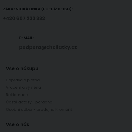
ZÁKAZNICKÁ LINKA (PO-PÁ: 8-16H):
+420 607 233 332
E-MAIL:
podpora@chcilatky.cz
Vše o nákupu
Doprava a platba
Vrácení a výměna
Reklamace
Časté dotazy - poradna
Osobní odběr - prodejna Kroměříž
Vše o nás