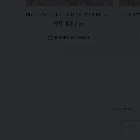
Ubrus PVC / štola DUTCH 2962 BI, krajka, bílá, š.50cm (metráž)
99 Kč
/ m
PŘIDEJ DO KOŠÍKU
Dozvíte se jak