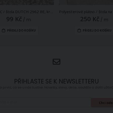
Ubrus PVC / štola DUTCH 2962 BE, krajka, béžová, š.50cm (metráž)
99 Kč
250 Kč
/ m
/ m
PŘIDEJ DO KOŠÍKU
PŘIDEJ DO KOŠÍKU
PŘIHLASTE SE K NEWSLETTERU
o první, co se u nás šustne. Novinky, slevy, akce, soutěže a další užit
Chci ode