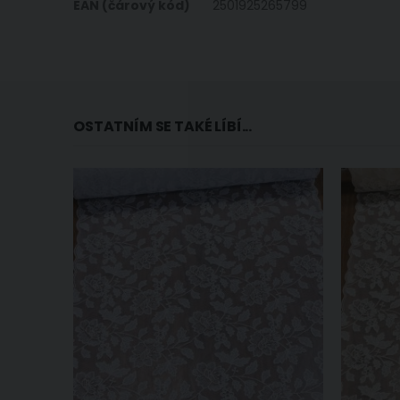
EAN (čárový kód)
2501925265799
OSTATNÍM SE TAKÉ LÍBÍ...