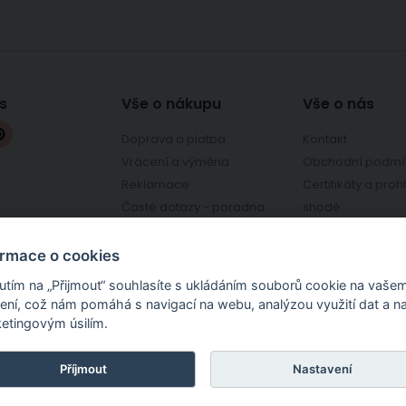
s
Vše o nákupu
Vše o nás
Doprava a platba
Kontakt
Vrácení a výměna
Obchodní podmí
Reklamace
Certifikáty a proh
Časté dotazy - poradna
shodě
chcilatky.cz
Osobní odběr - prodejna
Ověřeno zákazní
Kroměříž
Ochrana osobníc
ormace o cookies
nutím na „Přijmout“ souhlasíte s ukládáním souborů cookie na vaše
zení, což nám pomáhá s navigací na webu, analýzou využití dat a n
etingovým úsilím.
ži, dekorační a potahové látky, látky na patchwork, bavlněná plátna, úplety, o
níkoviny, organzy, tyly, galanterii. Najdete u nás také pletací a háčkovací vlny a 
átky), ubrusy, ručníky a další.
Příjmout
Nastavení