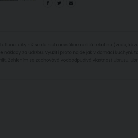
flonu, díky níž se do nich nevsákne rozlitá tekutina (voda, káva,
e náklady za údržbu. Využití proto najde jak v domácí kuchyni, t
lit. Žehlením se zachovává vodoodpudivá vlastnost ubrusu. Ubru