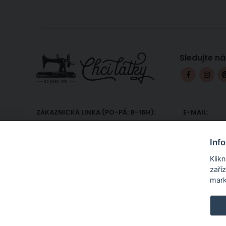
Sledujte ná
ZÁKAZNICKÁ LINKA (PO-PÁ: 8-16H):
E-MAIL:
+420 607 233 332
podpora@
Inf
Klik
zaří
mark
Internetový obchod ChciLátky.cz prodává látky a textilie v metrá
rongo, flanel, kepr, mikroplyše a minky, technické textilie, sluneč
textil, dekorační látky, záclony, závěsy a blackouty (zatemňovací l
© Textil Soldán s.r.o.