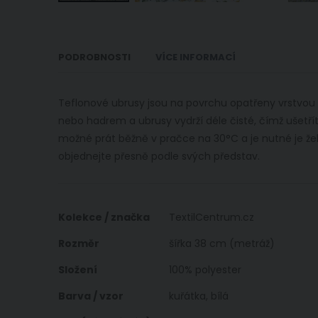
Přeskočit
na
začátek
PODROBNOSTI
VÍCE INFORMACÍ
galerie
s
obrázky
Teflonové ubrusy jsou na povrchu opatřeny vrstvou te
nebo hadrem a ubrusy vydrží déle čisté, čímž ušetřít
možné prát běžně v pračce na 30°C a je nutné je žeh
objednejte přesně podle svých představ.
Více
Kolekce / značka
TextilCentrum.cz
informací
Rozměr
šířka 38 cm (metráž)
Složení
100% polyester
Barva / vzor
kuřátka, bílá