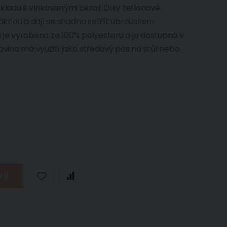
kladu s vlnkovanými okraji. Díky teflonové
sáknou a dají se snadno setřít ubrouskem
 je vyrobena ze 100% polyesteru a je dostupná v
ovina má využití jako středový pás na stůl nebo
ÍKU