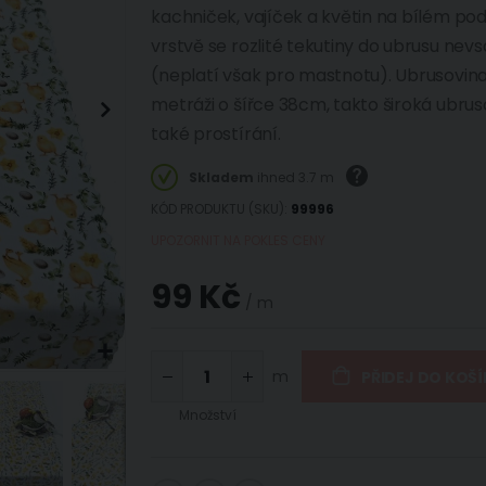
kachniček, vajíček a květin na bílém pod
vrstvě se rozlité tekutiny do ubrusu nev
(neplatí však pro mastnotu). Ubrusovina
metráži o šířce 38cm, takto široká ubrus
také prostírání.
Skladem
ihned 3.7 m
KÓD PRODUKTU (SKU)
99996
UPOZORNIT NA POKLES CENY
99 Kč
/ m
m
PŘIDEJ DO KOŠ
Množství