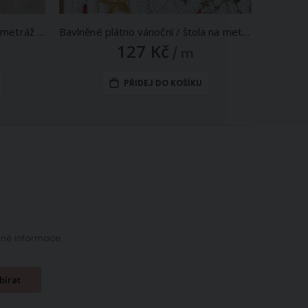
Polyesterové plátno / štola na metráž 67700 smetanová s výšivkou, š. 45cm (látka v metráži)
Bavlněné plátno vánoční / štola na metráž 503024 30044, šedé hvězdy a červené dekorace na šedé pletenině, š. 50cm (látka v metráži)
127 Kč
/ m
PŘIDEJ DO KOŠÍKU
ečné informace.
bírat