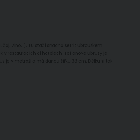
 čaj, víno...). Tu stačí snadno setřít ubrouskem
ak v restauracích či hotelech. Teflonové ubrusy je
s je v metráži a má danou šířku 38 cm. Délku si tak