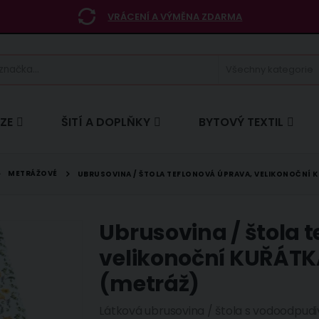
VRÁCENÍ A VÝMĚNA ZDARMA
ÍZE
ŠITÍ A DOPLŇKY
BYTOVÝ TEXTIL
METRÁŽOVÉ
UBRUSOVINA / ŠTOLA TEFLONOVÁ ÚPRAVA, VELIKONOČNÍ KU
Ubrusovina / štola 
velikonoční KUŘÁTKA
(metráž)
Látková ubrusovina / štola s vodoodpudi