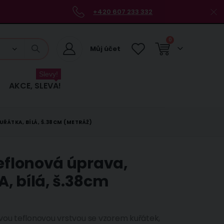
+420 607 233 332
položky
0
Můj účet
Košík
Slevy!
AKCE, SLEVA!
ŘÁTKA, BÍLÁ, Š.38CM (METRÁŽ)
teflonová úprava,
, bílá, š.38cm
vou teflonovou vrstvou se vzorem kuřátek,