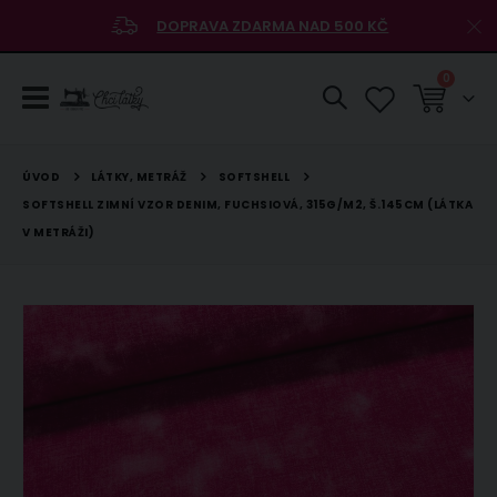
DOPRAVA ZDARMA NAD 500 KČ
položky
0
Košík
LÁTKY, METRÁŽ
SOFTSHELL
ÚVOD
SOFTSHELL ZIMNÍ VZOR DENIM, FUCHSIOVÁ, 315G/M2, Š.145CM (LÁTKA
V METRÁŽI)
Přeskočit
na
konec
galerie
s
obrázky