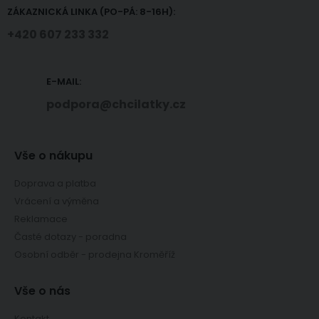
ZÁKAZNICKÁ LINKA (PO-PÁ: 8-16H):
+420 607 233 332
E-MAIL:
podpora@chcilatky.cz
Vše o nákupu
Doprava a platba
Vrácení a výměna
Reklamace
Časté dotazy - poradna
Osobní odběr - prodejna Kroměříž
Vše o nás
Kontakt