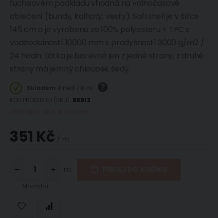
fuchsiovém podkladu vhodná na volnočasové
oblečení (bundy, kalhoty, vesty). Softshell je v šířce
145 cm a je vyrobena ze 100% polyesteru + TPC s
voděodolností 10000 mm s prodyšností 3000 g/m2 /
24 hodin. Látka je barevná jen z jedné strany, z druhé
strany má jemný chloupek šedý.
Skladem
ihned 7.8 m
KÓD PRODUKTU (SKU)
86913
UPOZORNIT NA POKLES CENY
351 Kč
/ m
m
PŘIDEJ DO KOŠÍKU
Množství