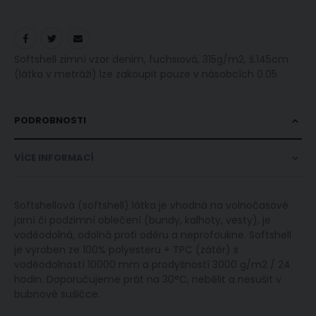
Softshell zimní vzor denim, fuchsiová, 315g/m2, š.145cm
(látka v metráži) lze zakoupit pouze v násobcích 0.05
PODROBNOSTI
VÍCE INFORMACÍ
Softshellová (softshell) látka je vhodná na volnočasové
jarní či podzimní oblečení (bundy, kalhoty, vesty), je
voděodolná, odolná proti oděru a neprofoukne. Softshell
je vyroben ze 100% polyesteru + TPC (zátěr) s
voděodolností 10000 mm a prodyšností 3000 g/m2 / 24
hodin. Doporučujeme prát na 30°C, nebělit a nesušit v
bubnové sušičce.