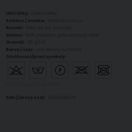
Více
Oděvní látky
informací
TextilCentrum.cz
šířka 145 cm (metráž)
100% polyester, polyuretanový zátěr
315 g/m2
vzor denim, fuchsiová
Význam pracích symbolů
2501925162173