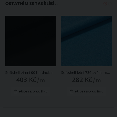
OSTATNÍM SE TAKÉ LÍBÍ...
Softshell zimní 001 jednobarevná černá 325g/m2, š.145cm (látka v metráži)
Softshell letní 736 světle modrý melír 200g/m2, š.150cm (látka v metráži)
403 Kč
282 Kč
/ m
/ m
PŘIDEJ DO KOŠÍKU
PŘIDEJ DO KOŠÍKU