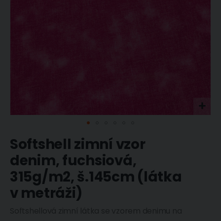
Přeskočit
Softshell zimní vzor
na
začátek
denim, fuchsiová,
galerie
s
315g/m2, š.145cm (látka
obrázky
v metráži)
Softshellová zimní látka se vzorem denimu na