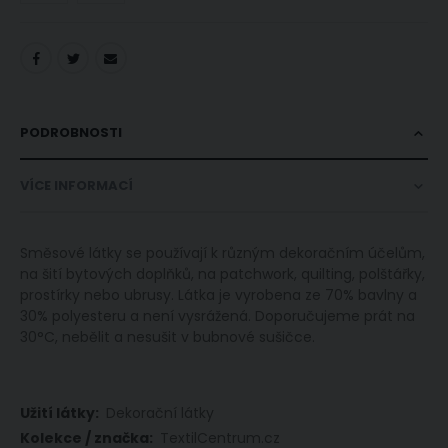
PODROBNOSTI
VÍCE INFORMACÍ
Směsové látky se používají k různým dekoračním účelům,
na šití bytových doplňků, na patchwork, quilting, polštářky,
prostírky nebo ubrusy. Látka je vyrobena ze 70% bavlny a
30% polyesteru a není vysrážená. Doporučujeme prát na
30°C, nebělit a nesušit v bubnové sušičce.
Více
Dekorační látky
informací
TextilCentrum.cz