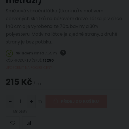
metráži)
Směsová vánoční látka (tkanina) s motivem
červených skřítků na béžovém dřevě. Látka je v šířce
140 cm a je vyrobena ze 70% bavlny a 30%
polyesteru. Motiv na látce je z jedné strany, z druhé
strany je bez potisku..
Skladem
ihned 7.55 m
KÓD PRODUKTU (SKU)
13250
UPOZORNIT NA POKLES CENY
215 Kč
/ m
m
PŘIDEJ DO KOŠÍKU
Množství