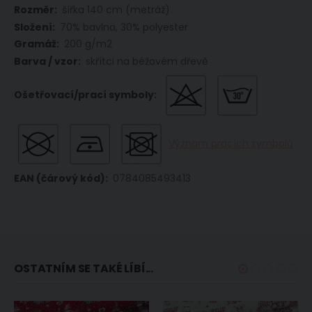
šířka 140 cm (metráž)
70% bavlna, 30% polyester
200 g/m2
skřítci na béžovém dřevě
Význam pracích symbolů
0784085493413
OSTATNÍM SE TAKÉ LÍBÍ...