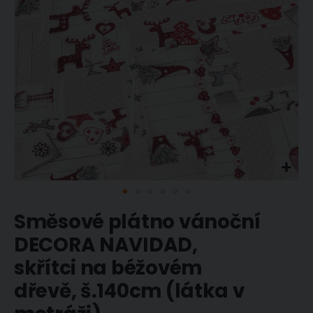
Přeskočit
Směsové plátno vánoční
na
začátek
DECORA NAVIDAD,
galerie
s
skřítci na béžovém
obrázky
dřevě, š.140cm (látka v