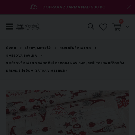
DOPRAVA ZDARMA NAD 500 KČ
položky
0
Košík
LÁTKY, METRÁŽ
BAVLNĚNÉ PLÁTNO
ÚVOD
SMĚSOVÁ BAVLNA
SMĚSOVÉ PLÁTNO VÁNOČNÍ DECORA NAVIDAD, SKŘÍTCI NA BÉŽOVÉM
DŘEVĚ, Š.140CM (LÁTKA V METRÁŽI)
Přeskočit
na
konec
galerie
s
obrázky