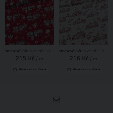
Směsové plátno vánoční EXPRES ČERVENÝ, skřítci ve vláčku, š.140cm (látka v metráži)
Směsové plátno vánoční EXPRES BÉŽOVÝ, červení skřítci ve vláčku, š.140cm (látka v metráži)
215 Kč
216 Kč
/ m
/ m
PŘIDEJ DO KOŠÍKU
PŘIDEJ DO KOŠÍKU