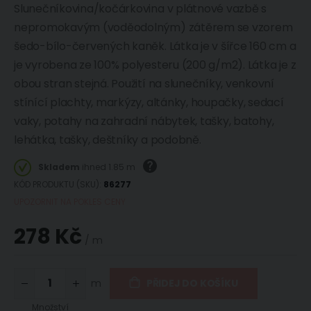
Slunečníkovina/kočárkovina v plátnové vazbě s
nepromokavým (voděodolným) zátěrem se vzorem
šedo-bílo-červených kaněk. Látka je v šířce 160 cm a
je vyrobena ze 100% polyesteru (200 g/m2). Látka je z
obou stran stejná. Použití na slunečníky, venkovní
stínící plachty, markýzy, altánky, houpačky, sedací
vaky, potahy na zahradní nábytek, tašky, batohy,
lehátka, tašky, deštníky a podobně.
Skladem
ihned 1.85 m
KÓD PRODUKTU (SKU)
86277
UPOZORNIT NA POKLES CENY
278 Kč
/ m
m
PŘIDEJ DO KOŠÍKU
Množství