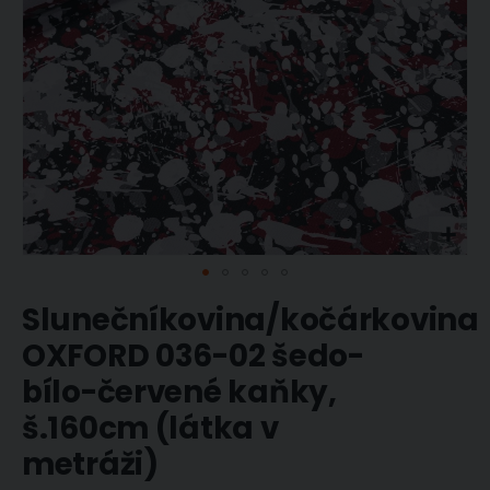
Přeskočit
Slunečníkovina/kočárkovina
na
začátek
OXFORD 036-02 šedo-
galerie
s
bílo-červené kaňky,
obrázky
š.160cm (látka v
metráži)