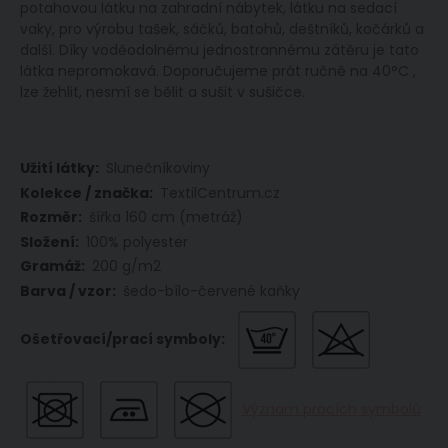
potahovou látku na zahradní nábytek, látku na sedací
vaky, pro výrobu tašek, sáčků, batohů, deštníků, kočárků a
další. Díky voděodolnému jednostrannému zátěru je tato
látka nepromokavá. Doporučujeme prát ručně na 40°C ,
lze žehlit, nesmí se bělit a sušit v sušičce.
Více
Slunečníkoviny
informací
TextilCentrum.cz
šířka 160 cm (metráž)
100% polyester
200 g/m2
šedo-bílo-červené kaňky
Význam pracích symbolů