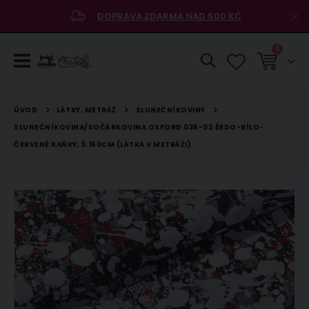
DOPRAVA ZDARMA NAD 500 KČ
položky
0
Košík
LÁTKY, METRÁŽ
SLUNEČNÍKOVINY
ÚVOD
SLUNEČNÍKOVINA/KOČÁRKOVINA OXFORD 036-02 ŠEDO-BÍLO-
ČERVENÉ KAŇKY, Š.160CM (LÁTKA V METRÁŽI)
Přeskočit
na
konec
galerie
s
obrázky