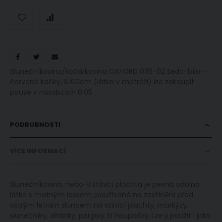
Slunečníkovina/kočárkovina OXFORD 036-02 šedo-bílo-
červené kaňky, š.160cm (látka v metráži) lze zakoupit
pouze v násobcích 0.05
PODROBNOSTI
VÍCE INFORMACÍ
Slunečníkovina, nebo-li stínící plachta je pevná odolná
látka s matným leskem, používaná na zastínění před
ostrým letním sluncem na stínící plachty, markýzy,
slunečníky, altánky, pergoly či houpačky. Lze ji použít i jako