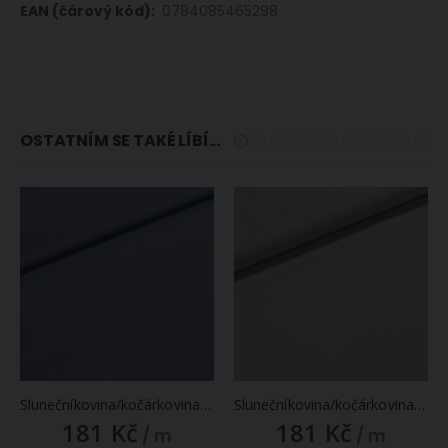
0784085465298
OSTATNÍM SE TAKÉ LÍBÍ...
Slunečníkovina/kočárkovina OXFORD 930 jednobarevná šedá, š.160cm (látka v metráži)
Slunečníkovina/kočárkovina OXFORD 910 světle šedá, š.160cm (látka v metráži)
181 Kč
181 Kč
/ m
/ m