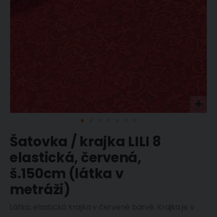
Přeskočit
Šatovka / krajka LILI 8
na
začátek
elastická, červená,
galerie
s
š.150cm (látka v
obrázky
metráži)
Látka, elastická krajka v červené barvě. Krajka je v