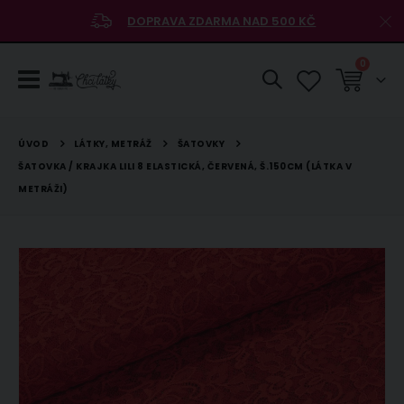
DOPRAVA ZDARMA NAD 500 KČ
položky
0
Košík
LÁTKY, METRÁŽ
ŠATOVKY
ÚVOD
ŠATOVKA / KRAJKA LILI 8 ELASTICKÁ, ČERVENÁ, Š.150CM (LÁTKA V
METRÁŽI)
Přeskočit
na
konec
galerie
s
obrázky