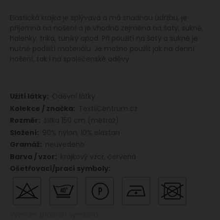
Elastická krajka je splývavá a má snadnou údržbu, je
příjemná na nošení a je vhodná zejména na šaty, sukně,
halenky, trika, tuniky apod. Při použití na šaty a sukně je
nutné podšití materiálu. Je možno použít jak na denní
nošení, tak i na společenské oděvy.
Více
Oděvní látky
informací
TextilCentrum.cz
šířka 150 cm (metráž)
90% nylon, 10% elastan
neuvedeno
krajkový vzor, červená
Význam pracích symbolů