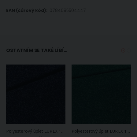
0784085504447
OSTATNÍM SE TAKÉ LÍBÍ...
Polyesterový úplet LUREX 1555/03 UNI jednobarevný tmavě modrý se třpytkami, š.150cm (látka v metráži)
Polyesterový úplet LUREX 1555/01 UNI jednobarevný zelený se třpytkami, š.150cm (látka v metráži)