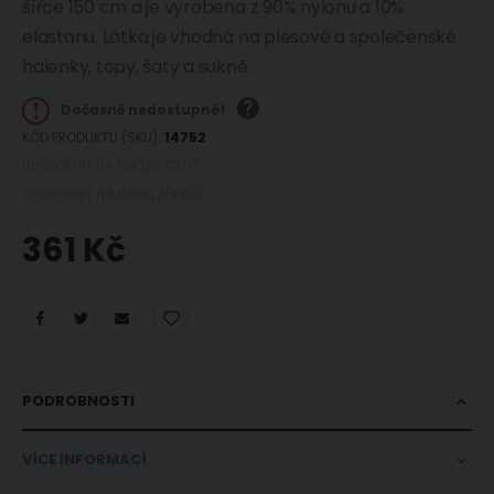
šířce 150 cm a je vyrobena z 90% nylonu a 10%
elastanu. Látka je vhodná na plesové a společenské
halenky, topy, šaty a sukně.
Dočasně nedostupné!
KÓD PRODUKTU (SKU)
14752
UPOZORNIT NA POKLES CENY
UPOZORNIT NA NASKLADNĚNÍ
361 Kč
PODROBNOSTI
VÍCE INFORMACÍ