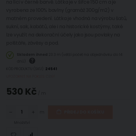
na líci v černé barvě. Látka je v šířce 150 cm a je
vyrobena ze 100% bavlny (gramáž 300g/m2) v
matném provedení. Látka je vhodná na výrobu šatů,
sukní, sak, kabátů, ale i na historické kostýmy, také
lze využít na dekorační účely jako jsou povlaky na
polštáře, závěsy a pod.
Skladem ihned
23.3 m (větší počet na objednávku do 14
dnů)
KÓD PRODUKTU (SKU)
24541
UPOZORNIT NA POKLES CENY
530 Kč
/ m
m
PŘIDEJ DO KOŠÍKU
Množství