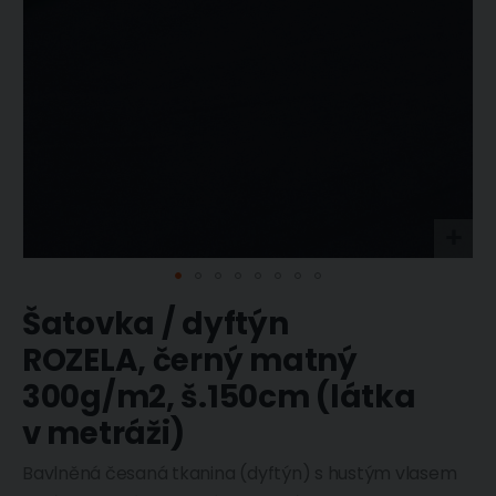
Přeskočit
Šatovka / dyftýn
na
začátek
ROZELA, černý matný
galerie
s
300g/m2, š.150cm (látka
obrázky
v metráži)
Bavlněná česaná tkanina (dyftýn) s hustým vlasem