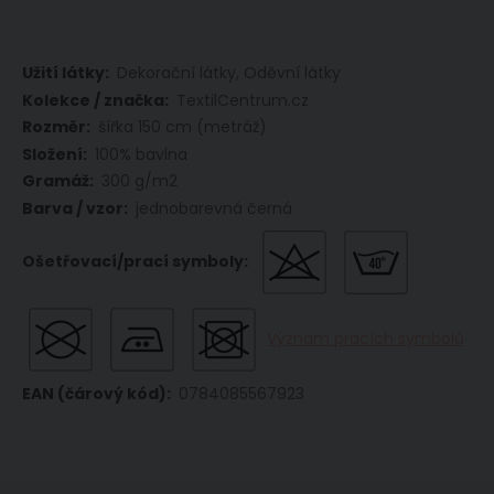
Více
Dekorační látky, Oděvní látky
informací
TextilCentrum.cz
šířka 150 cm (metráž)
100% bavlna
300 g/m2
jednobarevná černá
Význam pracích symbolů
0784085567923