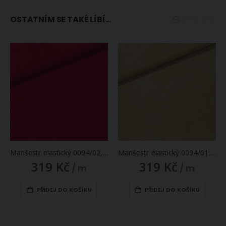
OSTATNÍM SE TAKÉ LÍBÍ...
Manšestr elastický 0094/02, jednobarevný červený, š.150cm (látka v metráži)
Manšestr elastický 0094/01, jednobarevný béžový, š.150cm (látka v metráži)
319 Kč
319 Kč
/ m
/ m
PŘIDEJ DO KOŠÍKU
PŘIDEJ DO KOŠÍKU