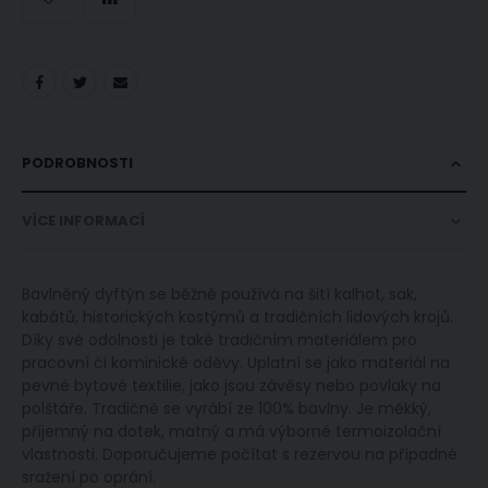
PODROBNOSTI
VÍCE INFORMACÍ
Bavlněný dyftýn se běžně používá na šití kalhot, sak,
kabátů, historických kostýmů a tradičních lidových krojů.
Díky své odolnosti je také tradičním materiálem pro
pracovní či kominické oděvy. Uplatní se jako materiál na
pevné bytové textilie, jako jsou závěsy nebo povlaky na
polštáře. Tradičně se vyrábí ze 100% bavlny. Je měkký,
příjemný na dotek, matný a má výborné termoizolační
vlastnosti. Doporučujeme počítat s rezervou na případné
sražení po oprání.