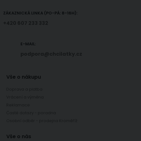
ZÁKAZNICKÁ LINKA (PO-PÁ: 8-16H):
+420 607 233 332
E-MAIL:
podpora@chcilatky.cz
Vše o nákupu
Doprava a platba
Vrácení a výměna
Reklamace
Časté dotazy - poradna
Osobní odběr - prodejna Kroměříž
Vše o nás