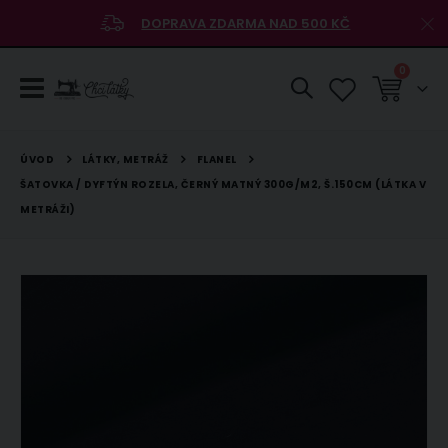
DOPRAVA ZDARMA NAD 500 KČ
položky
0
Košík
LÁTKY, METRÁŽ
FLANEL
ÚVOD
ŠATOVKA / DYFTÝN ROZELA, ČERNÝ MATNÝ 300G/M2, Š.150CM (LÁTKA V
METRÁŽI)
Přeskočit
na
konec
galerie
s
obrázky