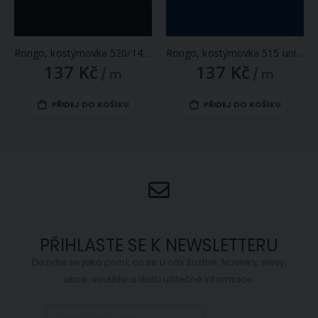
Rongo, kostýmovka 520/14A uni jednobarevná námořnicky tmavě modrá, š.150cm (látka v metráži)
Rongo, kostýmovka 515 uni jednobarevná královsky modrá, š.150cm (látka v metráži)
137 Kč
137 Kč
/ m
/ m
PŘIDEJ DO KOŠÍKU
PŘIDEJ DO KOŠÍKU
PŘIHLASTE SE K NEWSLETTERU
Dozvíte se jako první, co se u nás šustne. Novinky, slevy,
akce, soutěže a další užitečné informace.