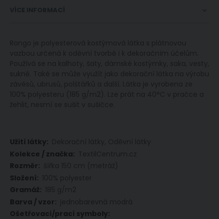
VÍCE INFORMACÍ
Rongo je polyesterová kostýmová látka s plátnovou
vazbou určená k oděvní tvorbě i k dekoračním účelům.
Používá se na kalhoty, šaty, dámské kostýmky, saka, vesty,
sukně. Také se může využít jako dekorační látka na výrobu
závěsů, ubrusů, polštářků a další. Látka je vyrobena ze
100% polyesteru (185 g/m2). Lze prát na 40°C v pračce a
žehlit, nesmí se sušit v sušičce.
Více
Dekorační látky, Oděvní látky
informací
TextilCentrum.cz
šířka 150 cm (metráž)
100% polyester
185 g/m2
jednobarevná modrá