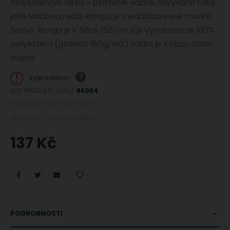
Polyesterová látka v plátnové vazbě, nazývaná také
jako Madona nebo Rongo, je v jednobarevné modré
barvě. Rongo je v šířce 150 cm a je vyrobeno ze 100%
polyesteru (gramáž 185g/m2). Látka je z obou stran
stejná.
Vyprodáno!
KÓD PRODUKTU (SKU)
86054
UPOZORNIT NA POKLES CENY
UPOZORNIT NA NASKLADNĚNÍ
137 Kč
PODROBNOSTI