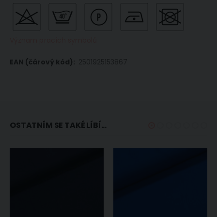
Význam pracích symbolů
2501925153867
OSTATNÍM SE TAKÉ LÍBÍ...