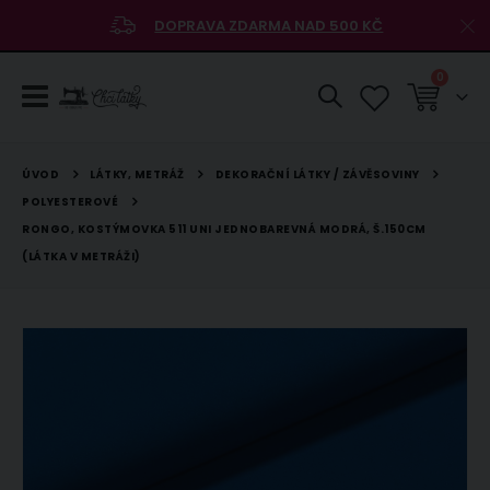
DOPRAVA ZDARMA NAD 500 KČ
položky
0
Košík
LÁTKY, METRÁŽ
DEKORAČNÍ LÁTKY / ZÁVĚSOVINY
ÚVOD
POLYESTEROVÉ
RONGO, KOSTÝMOVKA 511 UNI JEDNOBAREVNÁ MODRÁ, Š.150CM
(LÁTKA V METRÁŽI)
Přeskočit
na
konec
galerie
s
obrázky