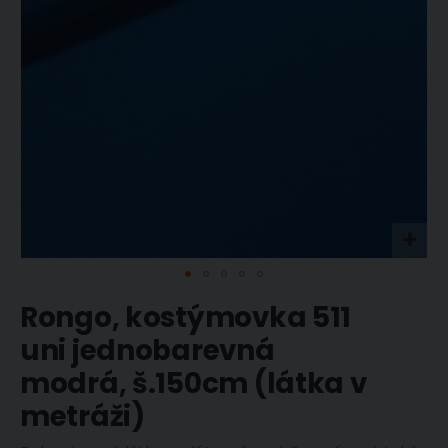
Přeskočit
Rongo, kostýmovka 511
na
začátek
uni jednobarevná
galerie
s
modrá, š.150cm (látka v
obrázky
metráži)