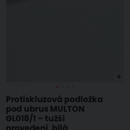
Přeskočit
Protiskluzová podložka
na
začátek
pod ubrus MULTON
galerie
s
GL018/1 – tužší
obrázky
provedení, bílá