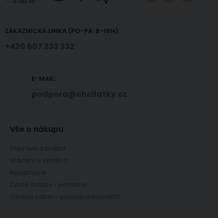
ZÁKAZNICKÁ LINKA (PO-PÁ: 8-16H):
+420 607 233 332
E-MAIL:
podpora@chcilatky.cz
Vše o nákupu
Doprava a platba
Vrácení a výměna
Reklamace
Časté dotazy - poradna
Osobní odběr - prodejna Kroměříž