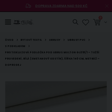
DOPRAVA ZDARMA NAD 500 KČ
položky
0
Košík
BYTOVÝ TEXTIL
UBRUSY
UBRUSY PVC
ÚVOD
S PODKLADEM
PROTISKLUZOVÁ PODLOŽKA POD UBRUS MULTON GL018/1 – TUŽŠÍ
PROVEDENÍ, BÍLÁ (SMETANOVÝ ODSTÍN), ŠÍŘKA 140 CM, METRÁŽ –
DOPRODEJ
Přeskočit
na
konec
galerie
s
obrázky