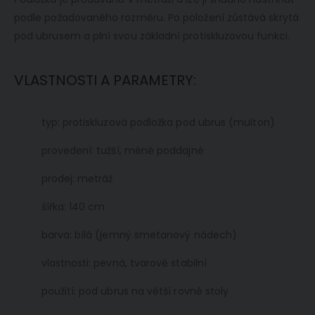
podle požadovaného rozměru. Po položení zůstává skrytá
pod ubrusem a plní svou základní protiskluzovou funkci.
VLASTNOSTI A PARAMETRY:
typ: protiskluzová podložka pod ubrus (multon)
provedení: tužší, méně poddajné
prodej: metráž
šířka: 140 cm
barva: bílá (jemný smetanový nádech)
vlastnosti: pevná, tvarově stabilní
použití: pod ubrus na větší rovné stoly