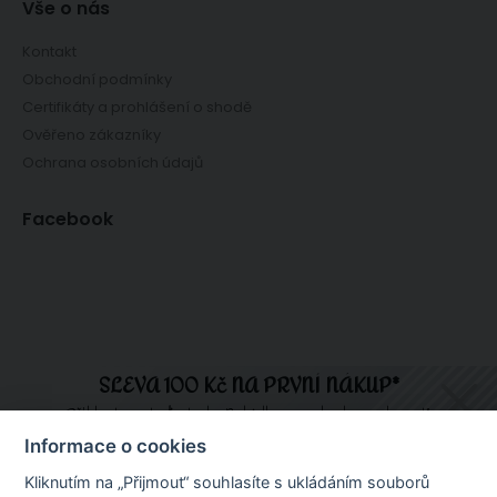
Vše o nás
Kontakt
Obchodní podmínky
Certifikáty a prohlášení o shodě
Ověřeno zákazníky
Ochrana osobních údajů
Facebook
SLEVA 100 Kč NA PRVNÍ NÁKUP*
Přihlaste se teď a tady. Nabídka se nebude opakovat!
Informace o cookies
Internetový obchod ChciLátky.cz prodává látky a textilie v metráži,
Kliknutím na „Přijmout“ souhlasíte s ukládáním souborů
dekorační a potahové látky, látky na patchwork, bavlněná plátna, úplety,