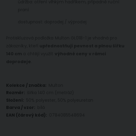
údržba: otření vlhkým hadříkem, případně ruční
praní
dostupnost: doprodej / výprodej
Protiskluzová podložka Multon GL018-1 je vhodná pro
zákazníky, kteří
upřednostňují pevnost a plnou šířku
140 cm
a chtějí využít
výhodné ceny v rámci
doprodeje
.
Více
Multon
informací
šířka 140 cm (metráž)
50% polyester, 50% polyeuretan
bílá
0784085548694