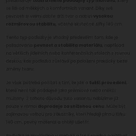
představuje
tužší a méně poddajný typ multonu
, který
se liší od měkkých a komfortních variant. Díky své
pevnosti si velmi dobře drží tvar a nabízí
vysokou
rozměrovou stabilitu
, včetně skutečné šířky 140 cm.
Tento typ podložky je vhodný především tam, kde je
požadována
pevnost a stabilita materiálu
, například
na větších jídelních nebo konferenčních stolech s rovnou
deskou, kde podložka zůstává po položení prakticky beze
změny tvaru.
Je však potřeba počítat s tím, že jde o
tužší provedení
,
které není tak poddajné jako prémiové nebo měkčí
multony. Z tohoto důvodu tuto variantu nabízíme již
pouze v rámci
doprodeje za sníženou cenu
. Může být
zajímavou volbou pro zákazníky, kteří hledají plnou šířku
140 cm, pevný materiál a chtějí ušetřit.
Podložka je prodávána v metráži a lze ji snadno nastříhat