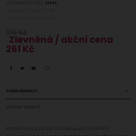
KÓD PRODUKTU (SKU)
21433
UPOZORNIT NA POKLES CENY
UPOZORNIT NA NASKLADNĚNÍ
315 Kč
Zlevněná / akční cena
261 Kč
PODROBNOSTI
VÍCE INFORMACÍ
Protiskluzová podložka pod ubrus Multon GL018-1