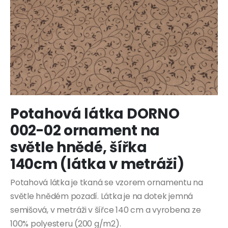
Přeskočit
Potahová látka DORNO
na
začátek
002-02 ornament na
galerie
s
světle hnědé, šířka
obrázky
140cm (látka v metráži)
Potahová látka je tkaná se vzorem ornamentu na
světle hnědém pozadí. Látka je na dotek jemná
semišová, v metráži v šířce 140 cm a vyrobena ze
100% polyesteru (200 g/m2).