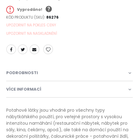
Vyprodáno!
KÓD PRODUKTU (SKU)
86276
UPOZORNIT NA POKLES CENY
UPOZORNIT NA NASKLADNĚNÍ
PODROBNOSTI
VÍCE INFORMACÍ
Potahové látky jsou vhodné pro všechny typy
nábytkářského použití, pro veřejné prostory s vysokou
intenzitou namáhání (restaurační nábytek, nábytek pro
sály, kina, čekárny, apod.), ale také na domácí použití na
dekorační polštářky, čalounické práce - potahování židlí,