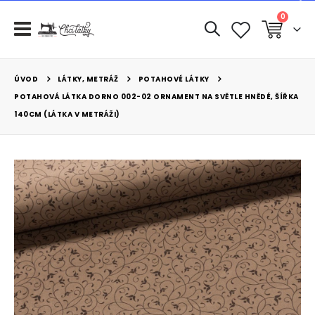
0
Košík
LÁTKY, METRÁŽ
POTAHOVÉ LÁTKY
ÚVOD
POTAHOVÁ LÁTKA DORNO 002-02 ORNAMENT NA SVĚTLE HNĚDÉ, ŠÍŘKA
140CM (LÁTKA V METRÁŽI)
Přeskočit
na
konec
galerie
s
obrázky