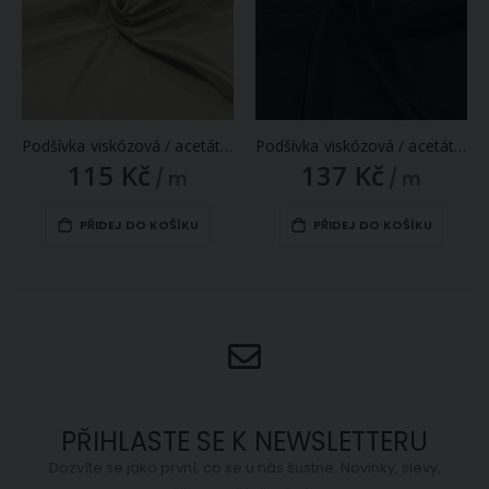
Podšívka viskózová / acetátová 216, jednobarevná šedo-hnědá, š.140cm (látka v metráži)
Podšívka viskózová / acetátová, jednobarevná černá, š.160cm (látka v metráži)
115 Kč
137 Kč
/ m
/ m
PŘIDEJ DO KOŠÍKU
PŘIDEJ DO KOŠÍKU
PŘIHLASTE SE K NEWSLETTERU
Dozvíte se jako první, co se u nás šustne. Novinky, slevy,