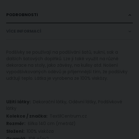
PODROBNOSTI
VÍCE INFORMACÍ
Podšívky se používají na podšívání šatů, sukní, sak a
dalších šatových doplňků. Lze ji také využít na různé
dekorace na stoly, jako závěsy, na kulisy atd. Nošení
vypodšívkovaných oděvů je příjemnější tím, že podšívky
udržují teplo. Látka je vyrobena ze 100% viskózy.
Více
Dekorační látky, Oděvní látky, Podšívkové
informací
látky
TextilCentrum.cz
šířka 140 cm (metráž)
100% viskóza
108 g/m2