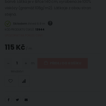
barvě. Látka je v šířce 140 cm, vyrobena ze 100%
viskózy (gramáž 108g/m2). Látka je z obou stran
stejná.
Skladem
ihned 6.9 m
KÓD PRODUKTU (SKU)
13944
UPOZORNIT NA POKLES CENY
115 Kč
/ m
m
PŘIDEJ DO KOŠÍKU
Množství