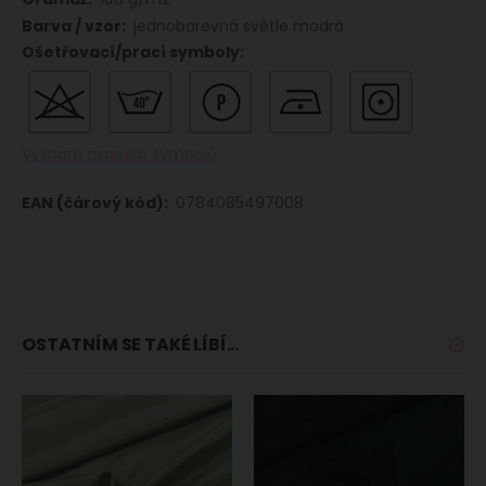
jednobarevná světle modrá
Význam pracích symbolů
0784085497008
OSTATNÍM SE TAKÉ LÍBÍ...