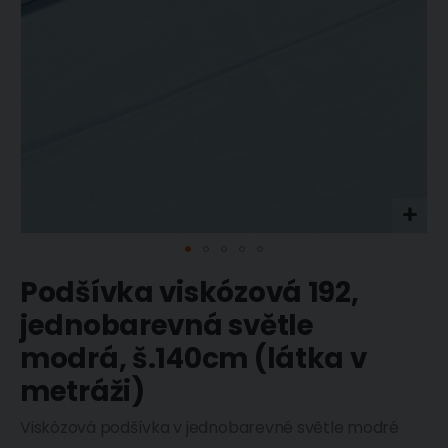
Přeskočit
Podšívka viskózová 192,
na
začátek
jednobarevná světle
galerie
s
modrá, š.140cm (látka v
obrázky
metráži)
Viskózová podšívka v jednobarevné světle modré