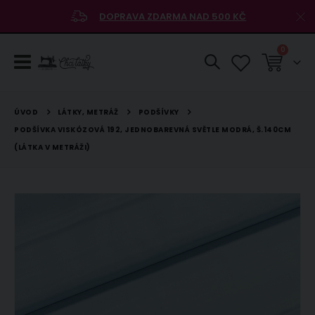
DOPRAVA ZDARMA NAD 500 KČ
položky
0
Košík
LÁTKY, METRÁŽ
PODŠÍVKY
ÚVOD
PODŠÍVKA VISKÓZOVÁ 192, JEDNOBAREVNÁ SVĚTLE MODRÁ, Š.140CM
(LÁTKA V METRÁŽI)
Přeskočit
na
konec
galerie
s
obrázky