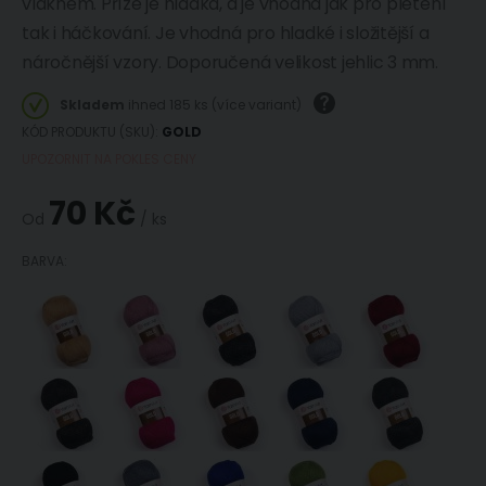
vláknem. Příze je hladká, a je vhodná jak pro pletení
tak i háčkování. Je vhodná pro hladké i složitější a
náročnější vzory. Doporučená velikost jehlic 3 mm.
Skladem
ihned 185 ks (více variant)
KÓD PRODUKTU (SKU)
GOLD
UPOZORNIT NA POKLES CENY
70 Kč
Od
/ ks
BARVA