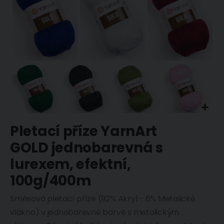
Přeskočit
Pletací příze YarnArt
na
začátek
GOLD jednobarevná s
galerie
s
lurexem, efektní,
obrázky
100g/400m
Směsová pletací příze (92% Akryl - 8% Metalické
vlákno) v jednobarevné barvě s metalickým