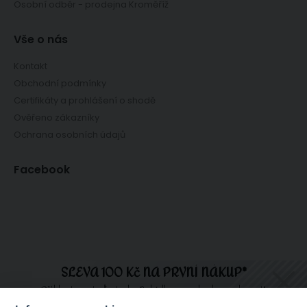
Osobní odběr - prodejna Kroměříž
Vše o nás
Kontakt
Obchodní podmínky
Certifikáty a prohlášení o shodě
Ověřeno zákazníky
Ochrana osobních údajů
Facebook
SLEVA 100 Kč NA PRVNÍ NÁKUP*
Přihlaste se teď a tady. Nabídka se nebude opakovat!