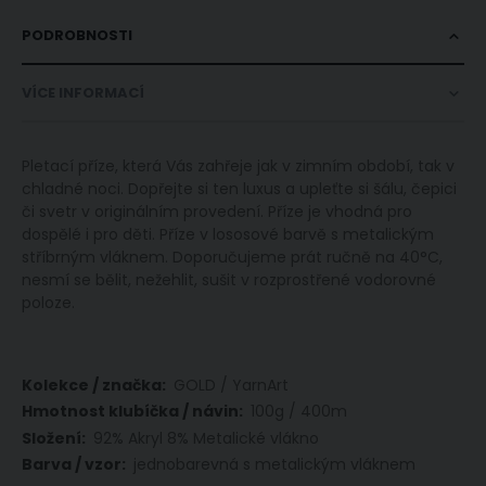
PODROBNOSTI
VÍCE INFORMACÍ
Pletací příze, která Vás zahřeje jak v zimním období, tak v
chladné noci. Dopřejte si ten luxus a upleťte si šálu, čepici
či svetr v originálním provedení. Příze je vhodná pro
dospělé i pro děti. Příze v lososové barvě s metalickým
stříbrným vláknem. Doporučujeme prát ručně na 40°C,
nesmí se bělit, nežehlit, sušit v rozprostřené vodorovné
poloze.
Více
GOLD / YarnArt
informací
100g / 400m
92% Akryl 8% Metalické vlákno
jednobarevná s metalickým vláknem