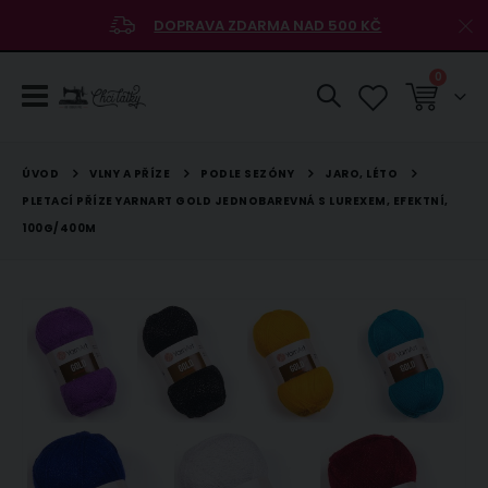
DOPRAVA ZDARMA NAD 500 KČ
položky
0
Košík
VLNY A PŘÍZE
PODLE SEZÓNY
JARO, LÉTO
ÚVOD
PLETACÍ PŘÍZE YARNART GOLD JEDNOBAREVNÁ S LUREXEM, EFEKTNÍ,
100G/400M
Přeskočit
na
konec
galerie
s
obrázky