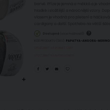
barvě. Příze je jemná a měkká a je vhodn
hladké i složitější a náročnější vzory. Do
vlasem je vhodná pro pletení a háčkován
cardigany a další. Spotřeba na větší šáte
Dostupné
(více možností)
KÓD PRODUKTU (SKU)
PAPATYA-ANGORA-MERIN
UPOZORNIT NA POKLES CENY
UPOZORNIT NA NASKLADNĚNÍ