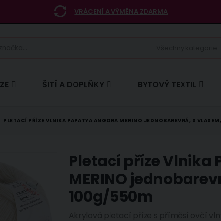
VRÁCENÍ A VÝMĚNA ZDARMA
ÍZE
ŠITÍ A DOPLŇKY
BYTOVÝ TEXTIL
PLETACÍ PŘÍZE VLNIKA PAPATYA ANGORA MERINO JEDNOBAREVNÁ, S VLASEM
Pletací příze Vlni
MERINO jednobarevn
100g/550m
Akrylová pletací příze s příměsí ovčí vl