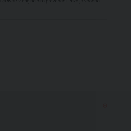
i či svetr v originálním provedení. Příze je vhodná