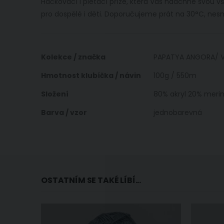
Háčkovací i pletací příze, která Vás nadchne svou všes
obrázky
pro dospělé i děti. Doporučujeme prát na 30°C, nesmí
Více
Kolekce / značka
PAPATYA ANGORA/ V
informací
Hmotnost klubíčka / návin
100g / 550m
Složení
80% akryl 20% meri
Barva / vzor
jednobarevná
OSTATNÍM SE TAKÉ LÍBÍ...