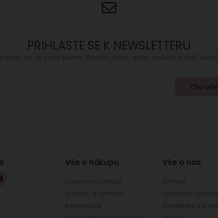
PŘIHLASTE SE K NEWSLETTERU
o první, co se u nás šustne. Novinky, slevy, akce, soutěže a další užit
Chci ode
s
Vše o nákupu
Vše o nás
Doprava a platba
Kontakt
Vrácení a výměna
Obchodní podmí
Reklamace
Certifikáty a proh
Časté dotazy - poradna
shodě