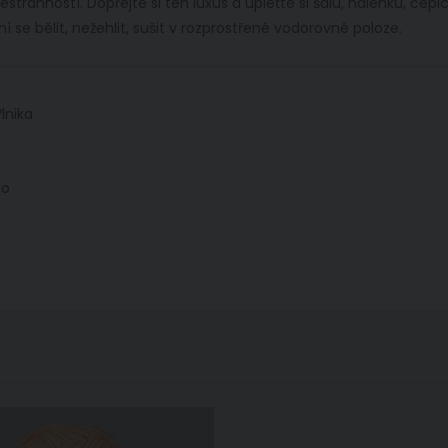
tranností. Dopřejte si ten luxus a upleťte si šálu, halenku, čepic
 se bělit, nežehlit, sušit v rozprostřené vodorovné poloze.
lnika
no