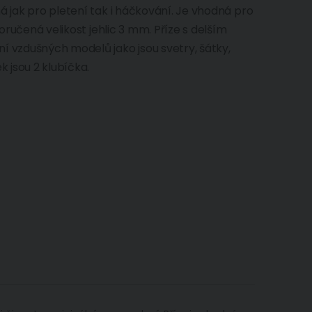
á jak pro pletení tak i háčkování. Je vhodná pro
poručená velikost jehlic 3 mm. Příze s delším
í vzdušných modelů jako jsou svetry, šátky,
k jsou 2 klubíčka.
O