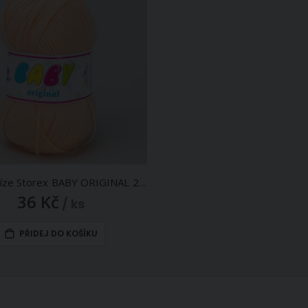
Pletací příze Storex BABY ORIGINAL 2588 meruňková, klasická, 50g/220m
36 Kč
/ ks
PŘIDEJ DO KOŠÍKU