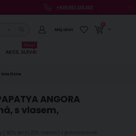
+420 607 233 332
položky
0
Můj účet
Košík
Slevy!
AKCE, SLEVA!
, 100G/550M
ka PAPATYA ANGORA
á, s vlasem,
ny ( 80% akryl, 20% merino) v jednobarevné