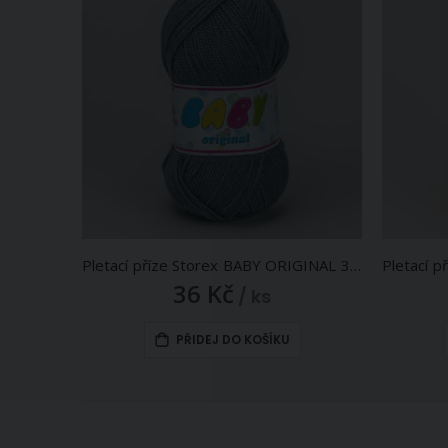
Pletací příze Storex BABY ORIGINAL 3468 tmavě šedá, klasická, 50g/220m
36 Kč
/ ks
PŘIDEJ DO KOŠÍKU