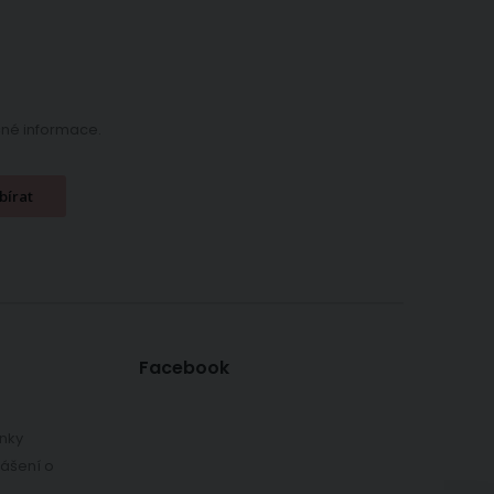
ečné informace.
bírat
Facebook
nky
lášení o