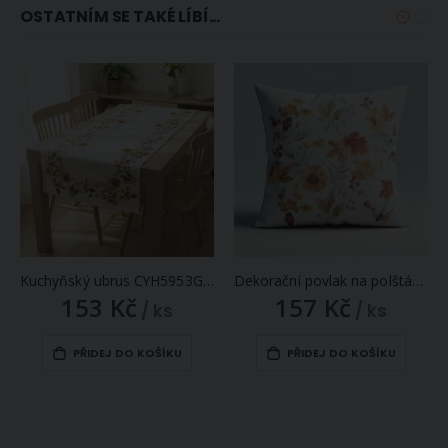
OSTATNÍM SE TAKÉ LÍBÍ...
Kuchyňský ubrus CYH5953GC, podzimní rostlinky, oranžová, 40x90cm (obdélník)
Dekorační povlak na polštářek CYH5953GC, podzimní rostlinky, oranžová, 40x40cm
153 Kč
157 Kč
/ ks
/ ks
PŘIDEJ DO KOŠÍKU
PŘIDEJ DO KOŠÍKU