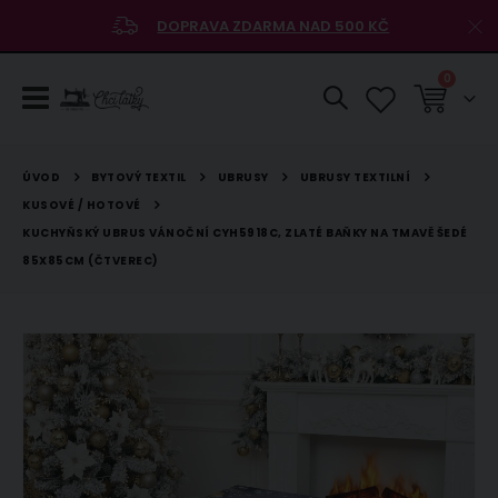
DOPRAVA ZDARMA NAD 500 KČ
položky
0
Košík
BYTOVÝ TEXTIL
UBRUSY
UBRUSY TEXTILNÍ
ÚVOD
KUSOVÉ / HOTOVÉ
KUCHYŇSKÝ UBRUS VÁNOČNÍ CYH5918C, ZLATÉ BAŇKY NA TMAVĚ ŠEDÉ
85X85CM (ČTVEREC)
Přeskočit
na
konec
galerie
s
obrázky