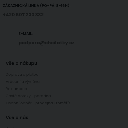
ZÁKAZNICKÁ LINKA (PO-PÁ: 8-16H):
+420 607 233 332
E-MAIL:
podpora@chcilatky.cz
Vše o nákupu
Doprava a platba
Vrácení a výměna
Reklamace
Časté dotazy - poradna
Osobní odběr - prodejna Kroměříž
Vše o nás