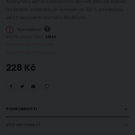
Kuchyňský ubrus s vánočním vzorem zlatých baněk
na šedém podkladu, je vyroben ze 100 % polyesteru
ve čtvercovém rozměru 85x85cm.
Vyprodáno!
KÓD PRODUKTU (SKU)
21523
UPOZORNIT NA POKLES CENY
UPOZORNIT NA NASKLADNĚNÍ
228 Kč
PODROBNOSTI
VÍCE INFORMACÍ