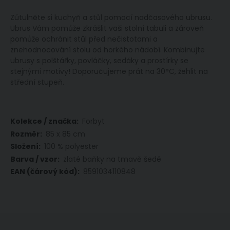
Zútulněte si kuchyň a stůl pomocí nadčasového ubrusu.
Ubrus Vám pomůže zkrášlit vaši stolní tabuli a zároveň
pomůže ochránit stůl před nečistotami a
znehodnocování stolu od horkého nádobí. Kombinujte
ubrusy s polštářky, povláčky, sedáky a prostírky se
stejnými motivy! Doporučujeme prát na 30°C, žehlit na
střední stupeň.
Více
Forbyt
informací
85 x 85 cm
100 % polyester
zlaté baňky na tmavě šedé
8591034110848