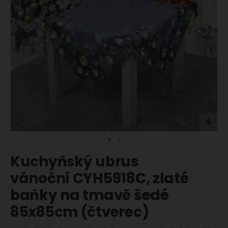
Přeskočit
Kuchyňský ubrus
na
začátek
vánoční CYH5918C, zlaté
galerie
s
baňky na tmavě šedé
obrázky
85x85cm (čtverec)