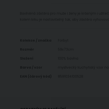
obrázky
Bavlněná zástěra pro muže i ženy je krásným i užit
kolem krku je nastavitelný tak, aby zástěra vyhovov
Více
Kolekce / značka
Forbyt
informací
Rozměr
59x73cm
Složení
100% bavlna
Barva / vzor
myslivecký kuchyňský vzor n
EAN (čárový kód)
8591034100528