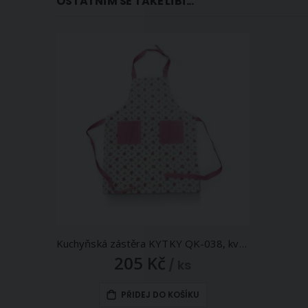
OSTATNÍM SE TAKÉ LÍBÍ...
Kuchyňská zástěra KYTKY QK-038, květinky na bílé, 60x75cm
205 Kč
/ ks
PŘIDEJ DO KOŠÍKU