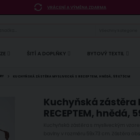
VRÁCENÍ A VÝMĚNA ZDARMA
ÍZE
ŠITÍ A DOPLŇKY
BYTOVÝ TEXTIL
RY
KUCHYŇSKÁ ZÁSTĚRA MYSLIVECKÁ S RECEPTEM, HNĚDÁ, 59X73CM
Kuchyňská zástěra
RECEPTEM, hnědá, 
Kuchyňská zástěra s mysliveckým vzore
bavlny v rozměru 59x73 cm. Zástěra ob