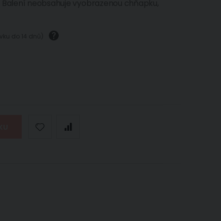
: Balení neobsahuje vyobrazenou chňapku,
ávku do 14 dnů)
KU