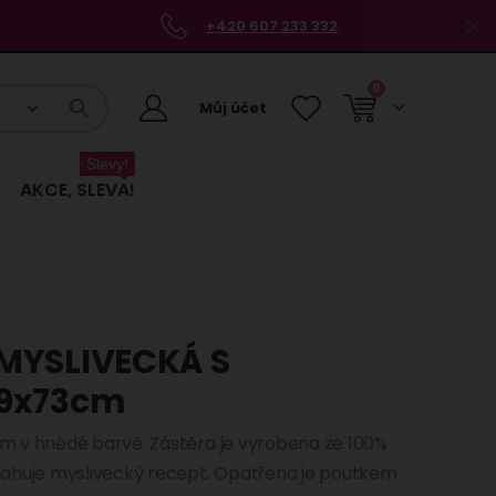
+420 607 233 332
položky
0
Můj účet
Košík
Slevy!
AKCE, SLEVA!
 MYSLIVECKÁ S
59x73cm
m v hnědé barvě. Zástěra je vyrobena ze 100%
sahuje myslivecký recept. Opatřena je poutkem