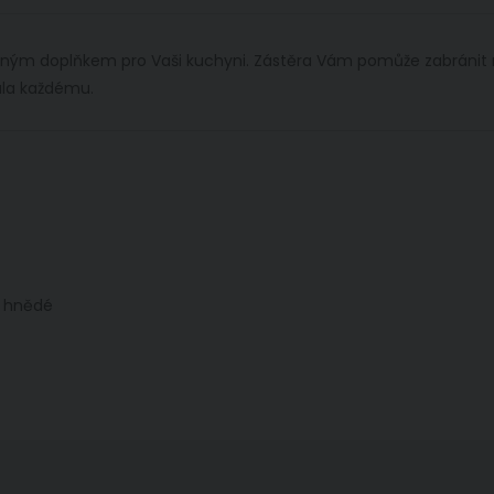
ečným doplňkem pro Vaši kuchyni. Zástěra Vám pomůže zabránit 
ala každému.
a hnědé