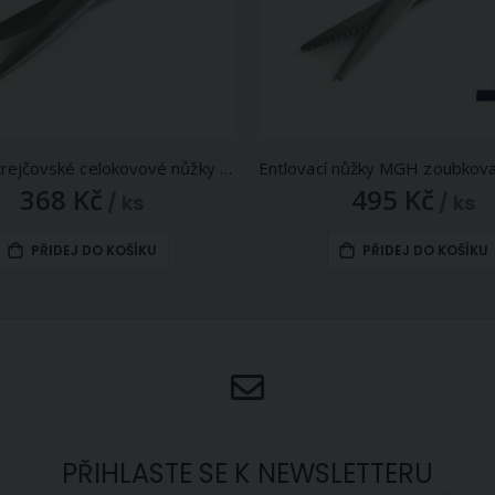
Klasické krejčovské celokovové nůžky CEO J774, s pogumovanou rukojetí, délka 23cm (9")
368 Kč
495 Kč
/ ks
/ ks
PŘIDEJ DO KOŠÍKU
PŘIDEJ DO KOŠÍKU
PŘIHLASTE SE K NEWSLETTERU