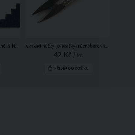
Entlovací nůžky MGH zoubkované, s klasickou rukojetí, délka 24cm (9")
Cvakací nůžky (cvakačky) různobarevné, celokovové, délka 10cm
42 Kč
/ ks
PŘIDEJ DO KOŠÍKU