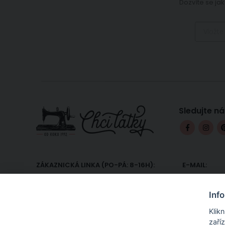
Dozvíte se jak
Sledujte ná
ZÁKAZNICKÁ LINKA (PO-PÁ: 8-16H):
E-MAIL:
+420 607 233 332
podpora@
Inf
Klik
zaří