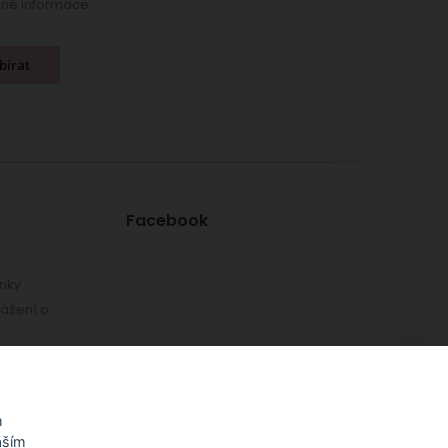
ečné informace.
bírat
Facebook
nky
lášení o
ky
h údajů
m
aším