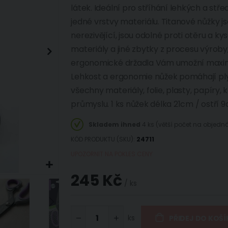
látek. Ideální pro stříhání lehkých a stř
jedné vrstvy materiálu. Titanové nůžky j
nerezivějící, jsou odolné proti otěru a ky
materiály a jiné zbytky z procesu výroby,
ergonomické držadla Vám umožní maxim
Lehkost a ergonomie nůžek pomáhají plynu
všechny materiály, folie, plasty, papíry, 
průmyslu. 1 ks nůžek délka 21cm / ostří 
Skladem ihned
4 ks (větší počet na objed
KÓD PRODUKTU (SKU)
24711
UPOZORNIT NA POKLES CENY
245 Kč
/ ks
ks
PŘIDEJ DO KOŠÍ