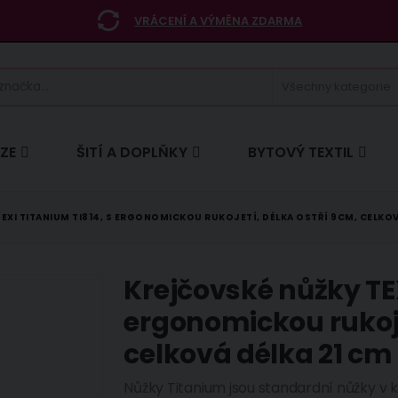
VRÁCENÍ A VÝMĚNA ZDARMA
ÍZE
ŠITÍ A DOPLŇKY
BYTOVÝ TEXTIL
EXI TITANIUM TI814, S ERGONOMICKOU RUKOJETÍ, DÉLKA OSTŘÍ 9CM, CELKOV
Krejčovské nůžky TEX
ergonomickou rukoje
celková délka 21 cm
Nůžky Titanium jsou standardní nůžky v k