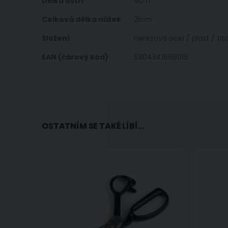
Délka ostří
9cm
Celková délka nůžek
21cm
Složení
nerezová ocel / plast / tit
EAN (čárový kód)
5904341698016
OSTATNÍM SE TAKÉ LÍBÍ...