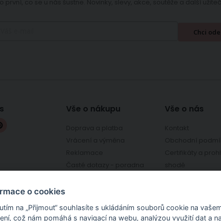
o první, co se u nás šustne. Novinky, slevy, akce, soutěže a další užit
Chci ode
s
Vše o nákupu
Vše o nás
Doprava a platba
Kontakt
Vrácení a výměna
Obchodní podmí
Reklamace
Certifikáty a proh
Časté dotazy - poradna
shodě
chcilatky.cz
Osobní odběr - prodejna
Ověřeno zákazní
Kroměříž
Ochrana osobníc
ormace o cookies
nutím na „Přijmout“ souhlasíte s ukládáním souborů cookie na vaše
zení, což nám pomáhá s navigací na webu, analýzou využití dat a n