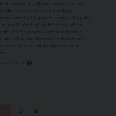
edních materiálů. Nůžky jsou určeny pro střih
sou díky povrchové úpravě trvanlivější,
selému prostředí. Nepřivírají se mezi ně lepidla,
 po použití zůstávají hladké a čisté. Měkké
ální komfort po dobu každodenní práce.
le stříhat. Linie Titanium je dokonalá pro
kartony atd. Je nezastupitelná v textilním
9cm.
návku do 10 dnů)
KU