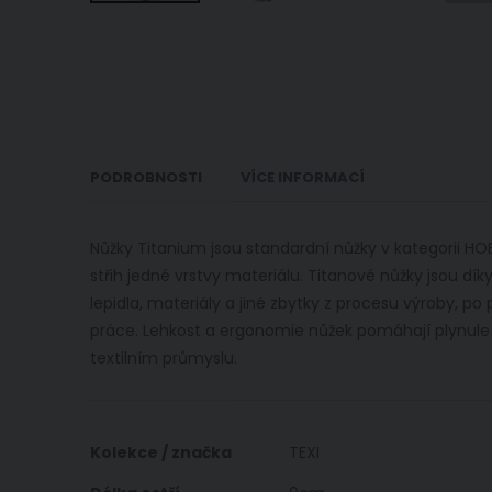
Přeskočit
na
začátek
galerie
s
obrázky
PODROBNOSTI
VÍCE INFORMACÍ
Nůžky Titanium jsou standardní nůžky v kategorii HOBB
střih jedné vrstvy materiálu. Titanové nůžky jsou díky
lepidla, materiály a jiné zbytky z procesu výroby, 
práce. Lehkost a ergonomie nůžek pomáhají plynule stř
textilním průmyslu.
Více
Kolekce / značka
TEXI
informací