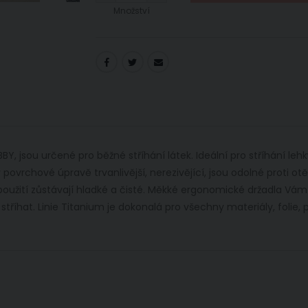
Množství
Y, jsou určené pro běžné stříhání látek. Ideální pro stříhání le
 povrchové úpravě trvanlivější, nerezivějící, jsou odolné proti ot
po použití zůstávají hladké a čisté. Měkké ergonomické držadla
íhat. Linie Titanium je dokonalá pro všechny materiály, folie, pl