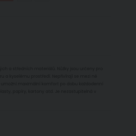
hkých a středních materiálů. Nůžky jsou určeny pro
ěru a kyselému prostředí. Nepřivírají se mezi ně
 Vám umožní maximální komfort po dobu každodenní
asty, papíry, kartony atd. Je nezastupitelná v