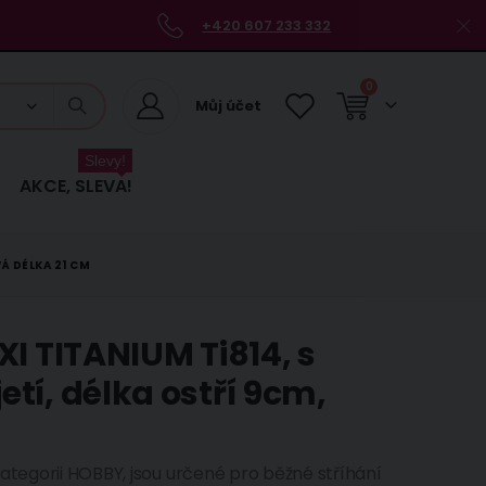
+420 607 233 332
položky
0
Můj účet
Košík
Slevy!
AKCE, SLEVA!
Á DÉLKA 21 CM
I TITANIUM Ti814, s
tí, délka ostří 9cm,
ategorii HOBBY, jsou určené pro běžné stříhání