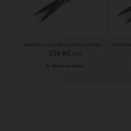
Klasické krejčovské celokovové nůžky CEO J615, s pogumovanou rukojetí, délka 20,5cm (8")
356 Kč
/ ks
PŘIDEJ DO KOŠÍKU