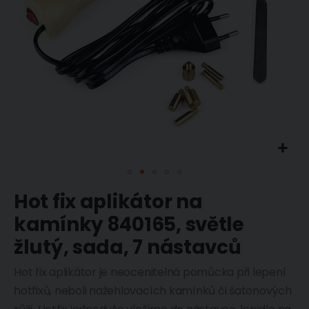
Přeskočit
Hot fix aplikátor na
na
začátek
kamínky 840165, světle
galerie
s
žlutý, sada, 7 nástavců
obrázky
Hot fix aplikátor je neocenitelná pomůcka při lepení
hotfixů, neboli nažehlovacích kamínků či šatonových