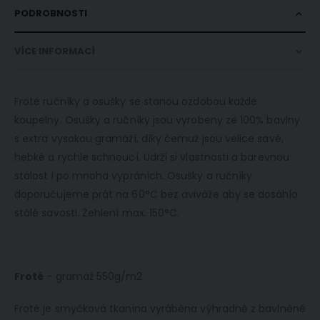
PODROBNOSTI
VÍCE INFORMACÍ
Froté ručníky a osušky se stanou ozdobou každé
koupelny. Osušky a ručníky jsou vyrobeny ze 100% bavlny
s extra vysokou gramáží, díky čemuž jsou velice savé,
hebké a rychle schnoucí. Udrží si vlastnosti a barevnou
stálost i po mnoha vypráních. Osušky a ručníky
doporučujeme prát na 60°C bez aviváže aby se dosáhlo
stálé savosti. Žehlení max. 150°C.
Froté
- gramáž 550g/m2
Froté je smyčková tkanina vyráběna výhradně z bavlněné