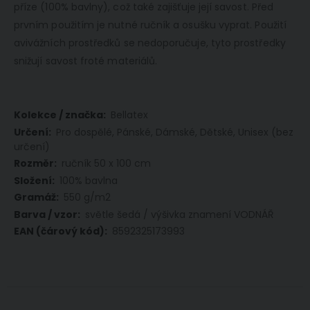
příze (100% bavlny), což také zajišťuje její savost. Před
prvním použitím je nutné ručník a osušku vyprat. Použití
avivážních prostředků se nedoporučuje, tyto prostředky
snižují savost froté materiálů.
Více
Bellatex
informací
Pro dospělé, Pánské, Dámské, Dětské, Unisex (bez
určení)
ručník 50 x 100 cm
100% bavlna
550 g/m2
světle šedá / výšivka znamení VODNÁŘ
8592325173993