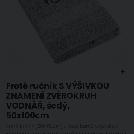
Přeskočit
Froté ručník S VÝŠIVKOU
na
začátek
ZNAMENÍ ZVĚROKRUH
galerie
s
VODNÁŘ, šedý,
obrázky
50x100cm
Froté ručník (50x100cm) v šedé barvě s výšivkou