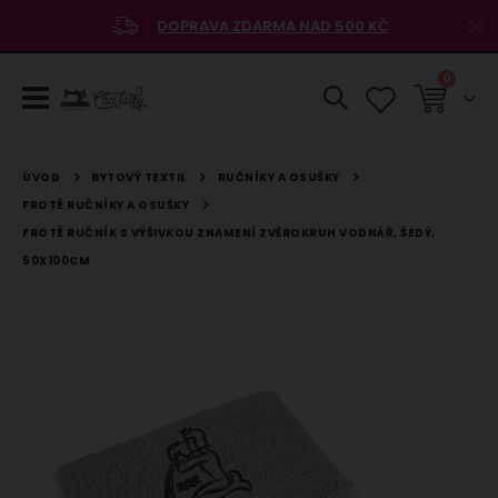
DOPRAVA ZDARMA NAD 500 KČ
položky
0
Košík
BYTOVÝ TEXTIL
RUČNÍKY A OSUŠKY
ÚVOD
FROTÉ RUČNÍKY A OSUŠKY
FROTÉ RUČNÍK S VÝŠIVKOU ZNAMENÍ ZVĚROKRUH VODNÁŘ, ŠEDÝ,
50X100CM
Přeskočit
na
konec
galerie
s
obrázky