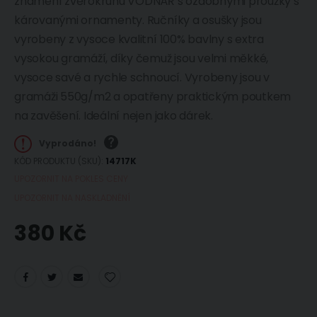
znamení zvěrokruhu VODNÁŘ s ozdobnými proužky s
károvanými ornamenty. Ručníky a osušky jsou
vyrobeny z vysoce kvalitní 100% bavlny s extra
vysokou gramáží, díky čemuž jsou velmi měkké,
vysoce savé a rychle schnoucí. Vyrobeny jsou v
gramáži 550g/m2 a opatřeny praktickým poutkem
na zavěšení. Ideální nejen jako dárek.
Vyprodáno!
KÓD PRODUKTU (SKU)
14717K
UPOZORNIT NA POKLES CENY
UPOZORNIT NA NASKLADNĚNÍ
380 Kč