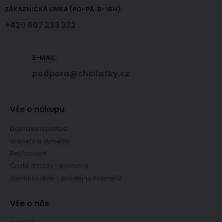
ZÁKAZNICKÁ LINKA (PO-PÁ: 8-16H):
+420 607 233 332
E-MAIL:
podpora@chcilatky.cz
Vše o nákupu
Doprava a platba
Vrácení a výměna
Reklamace
Časté dotazy - poradna
Osobní odběr - prodejna Kroměříž
Vše o nás