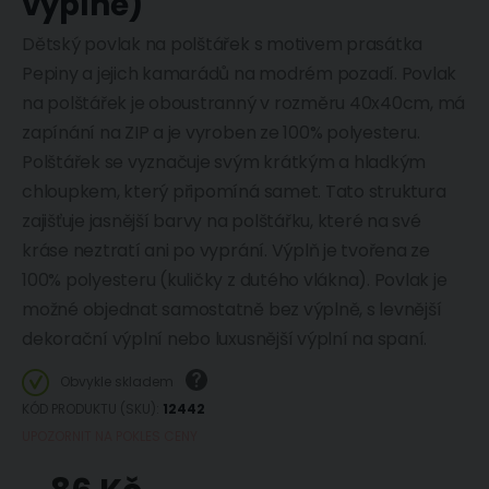
výplně)
Dětský povlak na polštářek s motivem prasátka
Pepiny a jejich kamarádů na modrém pozadí. Povlak
na polštářek je oboustranný v rozměru 40x40cm, má
zapínání na ZIP a je vyroben ze 100% polyesteru.
Polštářek se vyznačuje svým krátkým a hladkým
chloupkem, který připomíná samet. Tato struktura
zajišťuje jasnější barvy na polštářku, které na své
kráse neztratí ani po vyprání. Výplň je tvořena ze
100% polyesteru (kuličky z dutého vlákna). Povlak je
možné objednat samostatně bez výplně, s levnější
dekorační výplní nebo luxusnější výplní na spaní.
Obvykle skladem
KÓD PRODUKTU (SKU)
12442
UPOZORNIT NA POKLES CENY