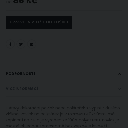
86 Kč
Od
UPRAVIT A VLOŽIT DO KOŠÍKU
PODROBNOSTI
VÍCE INFORMACÍ
Dětský dekorační povlak nebo polštářek s výplní z dutého
vlákna. Povlak na polštářek je v rozměru 40x40cm, má
zapínání na ZIP a je vyroben ze 100% polyesteru. Povlak je
možné objednat samostatně bez výplně, s levnější