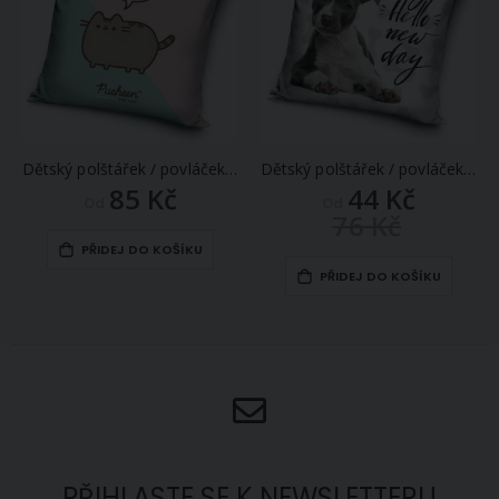
Dětský polštářek / povláček KOČIČKA PUSHEEN JÁ KOŠIŠTA, růžovo-tyrkysová, 40x40cm (více variant výplně)
Dětský polštářek / povláček ŘEKNI AHOJ STAFORDÍKU, šedý, 40x40cm (více variant výplně)
85 Kč
44 Kč
Od
Od
76 Kč
PŘIDEJ DO KOŠÍKU
PŘIDEJ DO KOŠÍKU
PŘIHLASTE SE K NEWSLETTERU