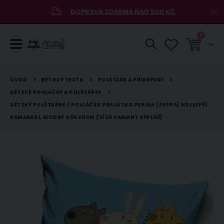
DOPRAVA ZDARMA NAD 500 KČ
položky
0
Košík
BYTOVÝ TEXTIL
POLŠTÁŘE A PŘIKRÝVKY
ÚVOD
DĚTSKÉ POVLÁČKY A POLŠTÁŘKY
DĚTSKÝ POLŠTÁŘEK / POVLÁČEK PRASÁTKO PEPINA (PEPPA) NEJLEPŠÍ
KAMARÁDI, MODRÝ 40X40CM (VÍCE VARIANT VÝPLNĚ)
Přeskočit
na
konec
galerie
s
obrázky