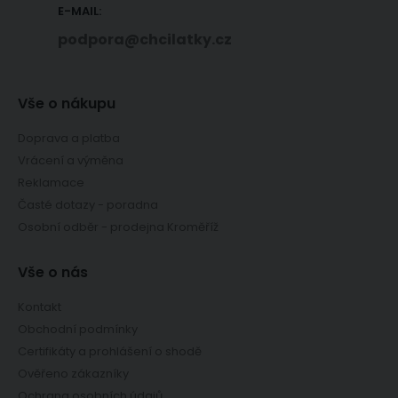
E-MAIL:
podpora@chcilatky.cz
Vše o nákupu
Doprava a platba
Vrácení a výměna
Reklamace
Časté dotazy - poradna
Osobní odběr - prodejna Kroměříž
Vše o nás
Kontakt
Obchodní podmínky
Certifikáty a prohlášení o shodě
Ověřeno zákazníky
Ochrana osobních údajů