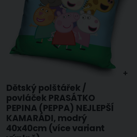
Přeskočit
Dětský polštářek /
na
začátek
povláček PRASÁTKO
galerie
s
PEPINA (PEPPA) NEJLEPŠÍ
obrázky
KAMARÁDI, modrý
40x40cm (více variant