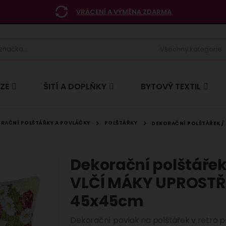
VRÁCENÍ A VÝMĚNA ZDARMA
ÍZE
ŠITÍ A DOPLŇKY
BYTOVÝ TEXTIL
RAČNÍ POLŠTÁŘKY A POVLÁČKY
POLŠTÁŘKY
DEKORAČNÍ POLŠTÁŘEK /
Dekorační polštářek
VLČÍ MÁKY UPROSTŘE
45x45cm
Dekorační povlak na polštářek v retro p