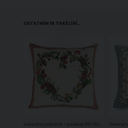
OSTATNÍM SE TAKÉ LÍBÍ...
Dekorační polštářek / povláček RETRO SRDÍČKO Z PODZIMNÍCH ROSTLIN, zelená, 45x45cm