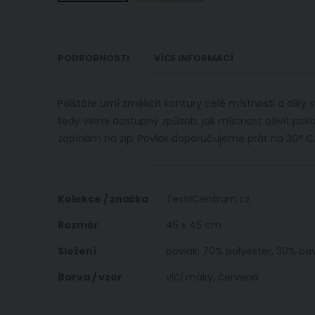
Přeskočit
na
začátek
PODROBNOSTI
VÍCE INFORMACÍ
galerie
s
obrázky
Polštáře umí změkčit kontury celé místnosti a díky 
tedy velmi dostupný způsob, jak místnost oživit pok
zapínám na zip. Povlak doporučujeme prát na 30° C
Více
Kolekce / značka
TextilCentrum.cz
informací
Rozměr
45 x 45 cm
Složení
povlak: 70% polyester, 30% bav
Barva / vzor
vlčí máky, červená