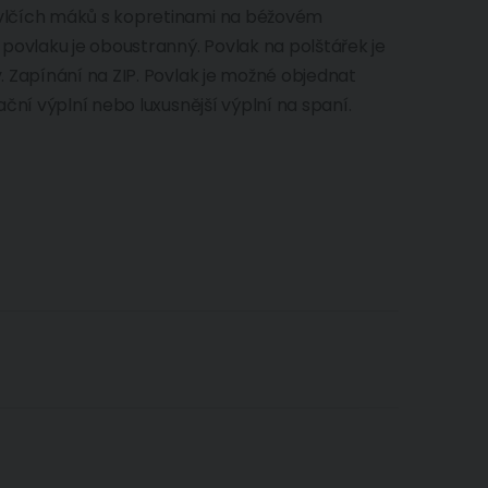
vlčích máků s kopretinami na béžovém
povlaku je oboustranný. Povlak na polštářek je
 Zapínání na ZIP. Povlak je možné objednat
ční výplní nebo luxusnější výplní na spaní.