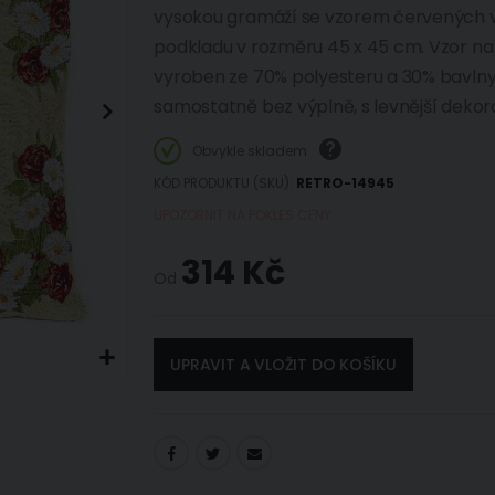
vysokou gramáží se vzorem červených 
podkladu v rozměru 45 x 45 cm. Vzor na 
vyroben ze 70% polyesteru a 30% bavlny.
samostatně bez výplně, s levnější dekora
Obvykle skladem
KÓD PRODUKTU (SKU)
RETRO-14945
UPOZORNIT NA POKLES CENY
314 Kč
Od
UPRAVIT A VLOŽIT DO KOŠÍKU