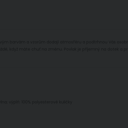
svým barvám a vzorům dodají atmosféru a podtrhnou Vás osobní s
aždé, když máte chuť na změnu. Povlak je příjemný na dotek a p
.
lna; výplň: 100% polyesterové kuličky