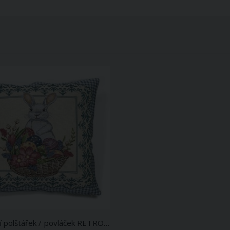
Dekorační polštářek / povláček RETRO VELIKONOČNÍ KOŠ SE ZAJÍČKEM, modrý 45x45cm