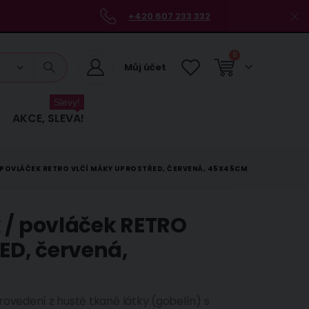
+420 607 233 332
položky
0
Můj účet
Košík
Slevy!
AKCE, SLEVA!
 POVLÁČEK RETRO VLČÍ MÁKY UPROSTŘED, ČERVENÁ, 45X45CM
 / povláček RETRO
D, červená,
rovedení z hustě tkané látky (gobelín) s