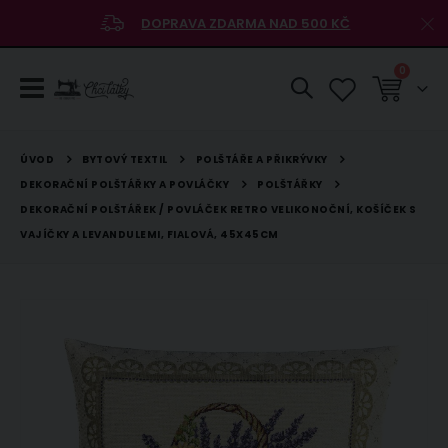
DOPRAVA ZDARMA NAD 500 KČ
položky
0
Košík
BYTOVÝ TEXTIL
POLŠTÁŘE A PŘIKRÝVKY
ÚVOD
DEKORAČNÍ POLŠTÁŘKY A POVLÁČKY
POLŠTÁŘKY
DEKORAČNÍ POLŠTÁŘEK / POVLÁČEK RETRO VELIKONOČNÍ, KOŠÍČEK S
VAJÍČKY A LEVANDULEMI, FIALOVÁ, 45X45CM
Přeskočit
na
konec
galerie
s
obrázky