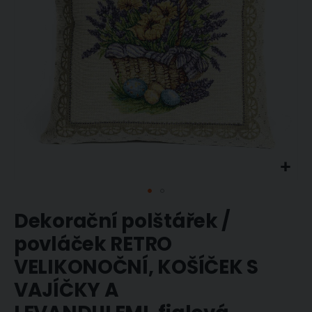
Přeskočit
Dekorační polštářek /
na
začátek
povláček RETRO
galerie
s
VELIKONOČNÍ, KOŠÍČEK S
obrázky
VAJÍČKY A