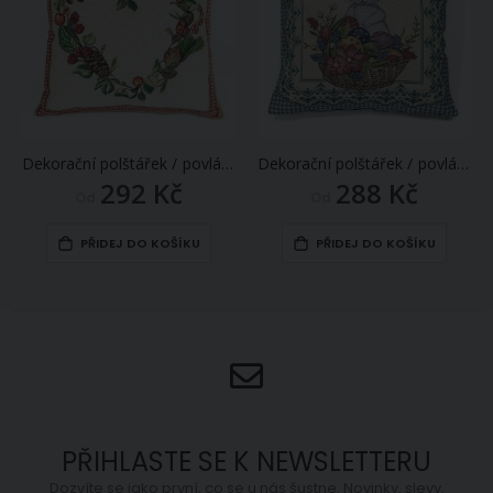
Dekorační polštářek / povláček RETRO SRDÍČKO Z PODZIMNÍCH ROSTLIN, zelená, 45x45cm
Dekorační polštářek / povláček RETRO VELIKONOČNÍ KOŠ SE ZAJÍČKEM, modrý 45x45cm
292 Kč
288 Kč
Od
Od
PŘIDEJ DO KOŠÍKU
PŘIDEJ DO KOŠÍKU
PŘIHLASTE SE K NEWSLETTERU
Dozvíte se jako první, co se u nás šustne. Novinky, slevy,