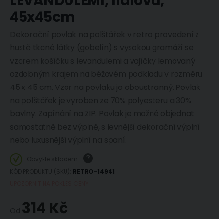
LEVANDULEMI, fialová,
45x45cm
Dekorační povlak na polštářek v retro provedení z
hustě tkané látky (gobelín) s vysokou gramáží se
vzorem košíčku s levandulemi a vajíčky lemovaný
ozdobným krajem na béžovém podkladu v rozměru
45 x 45 cm. Vzor na povlaku je oboustranný. Povlak
na polštářek je vyroben ze 70% polyesteru a 30%
bavlny. Zapínání na ZIP. Povlak je možné objednat
samostatně bez výplně, s levnější dekorační výplní
nebo luxusnější výplní na spaní.
Obvykle skladem
KÓD PRODUKTU (SKU)
RETRO-14941
UPOZORNIT NA POKLES CENY
314 Kč
Od