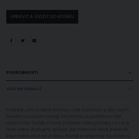
UPRAVIT A VLOŽIT DO KOŠÍKU
PODROBNOSTI
VÍCE INFORMACÍ
Polštáře umí změkčit kontury celé místnosti a díky svým
barvám a vzorům dodají atmosféru a podtrhnou Vás
osobní styl. Pořídit si nové polštáře nebo povlaky na ně je
tedy velmi dostupný způsob, jak místnost oživit pokaždé,
když máte chuť na změnu. Povlak je příjemný na dotek a