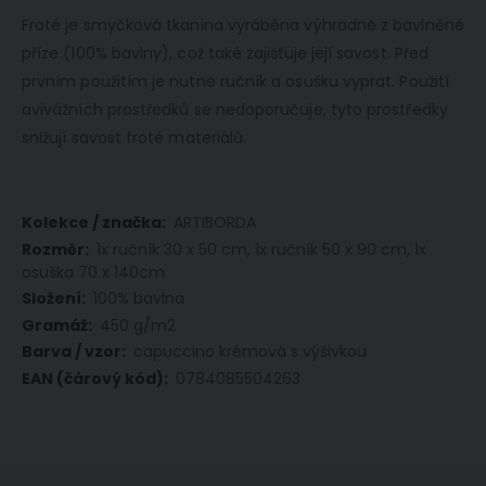
Froté je smyčková tkanina vyráběna výhradně z bavlněné
příze (100% bavlny), což také zajišťuje její savost. Před
prvním použitím je nutné ručník a osušku vyprat. Použití
avivážních prostředků se nedoporučuje, tyto prostředky
snižují savost froté materiálů.
Více
ARTIBORDA
informací
1x ručník 30 x 50 cm, 1x ručník 50 x 90 cm, 1x
osuška 70 x 140cm
100% bavlna
450 g/m2
capuccino krémová s výšivkou
0784085504263