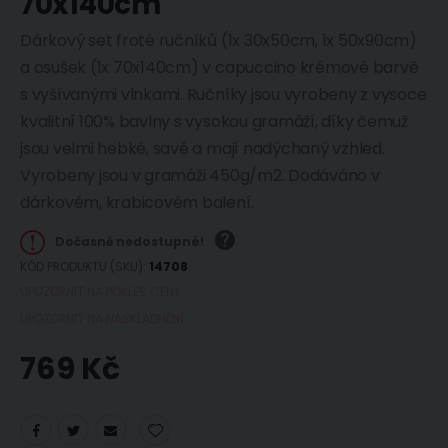
70x140cm
Dárkový set froté ručníků (1x 30x50cm, 1x 50x90cm)
a osušek (1x 70x140cm) v capuccino krémové barvě
s vyšívanými vlnkami. Ručníky jsou vyrobeny z vysoce
kvalitní 100% bavlny s vysokou gramáží, díky čemuž
jsou velmi hebké, savé a mají nadýchaný vzhled.
Vyrobeny jsou v gramáži 450g/m2. Dodáváno v
dárkovém, krabicovém balení.
Dočasně nedostupné!
KÓD PRODUKTU (SKU)
14708
UPOZORNIT NA POKLES CENY
UPOZORNIT NA NASKLADNĚNÍ
769 Kč