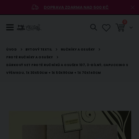
DOPRAVA ZDARMA NAD 500 KČ
položky
0
Košík
BYTOVÝ TEXTIL
RUČNÍKY A OSUŠKY
ÚVOD
FROTÉ RUČNÍKY A OSUŠKY
DÁRKOVÝ SET FROTÉ RUČNÍKŮ A OSUŠEK 107, 3-DÍLNÝ, CAPUCCINO S
VÝŠIVKOU, 1X 30X50CM + 1X 50X90CM + 1X 70X140CM
Přeskočit
na
konec
galerie
s
obrázky