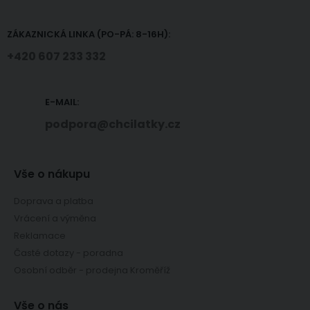
ZÁKAZNICKÁ LINKA (PO-PÁ: 8-16H):
+420 607 233 332
E-MAIL:
podpora@chcilatky.cz
Vše o nákupu
Doprava a platba
Vrácení a výměna
Reklamace
Časté dotazy - poradna
Osobní odběr - prodejna Kroměříž
Vše o nás