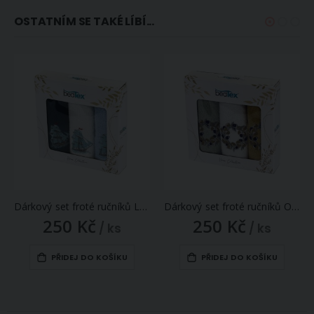
OSTATNÍM SE TAKÉ LÍBÍ...
Dárkový set froté ručníků LODĚ, modrý s výšivkou, 30x50cm, 3ks
Dárkový set froté ručníků OLIVOVÝ VĚNEČEK, zelený s výšivkou, 30x50cm, 3ks
250 Kč
250 Kč
/ ks
/ ks
PŘIDEJ DO KOŠÍKU
PŘIDEJ DO KOŠÍKU