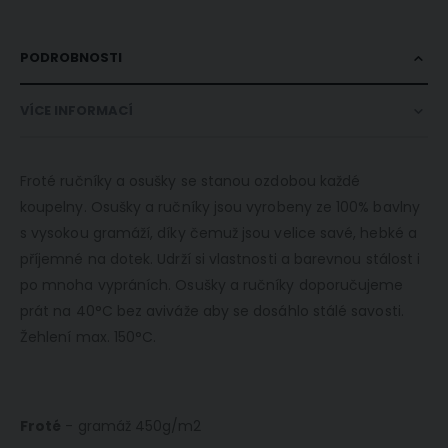
PODROBNOSTI
VÍCE INFORMACÍ
Froté ručníky a osušky se stanou ozdobou každé
koupelny. Osušky a ručníky jsou vyrobeny ze 100% bavlny
s vysokou gramáží, díky čemuž jsou velice savé, hebké a
příjemné na dotek. Udrží si vlastnosti a barevnou stálost i
po mnoha vypráních. Osušky a ručníky doporučujeme
prát na 40°C bez aviváže aby se dosáhlo stálé savosti.
Žehlení max. 150°C.
Froté
- gramáž 450g/m2