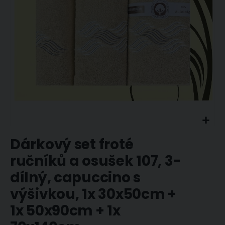
Přeskočit
Dárkový set froté
na
začátek
ručníků a osušek 107, 3-
galerie
s
dílný, capuccino s
obrázky
výšivkou, 1x 30x50cm +
1x 50x90cm + 1x