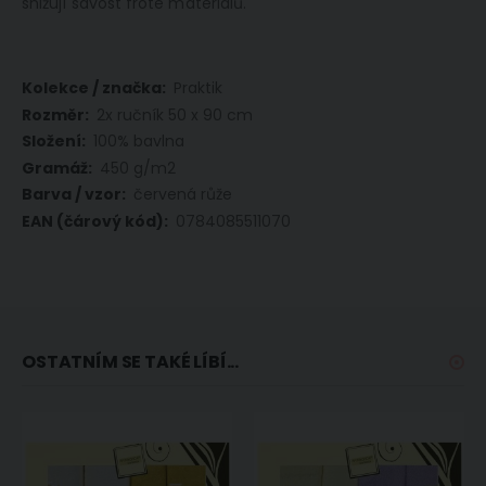
snižují savost froté materiálů.
Více
Praktik
informací
2x ručník 50 x 90 cm
100% bavlna
450 g/m2
červená růže
0784085511070
OSTATNÍM SE TAKÉ LÍBÍ...