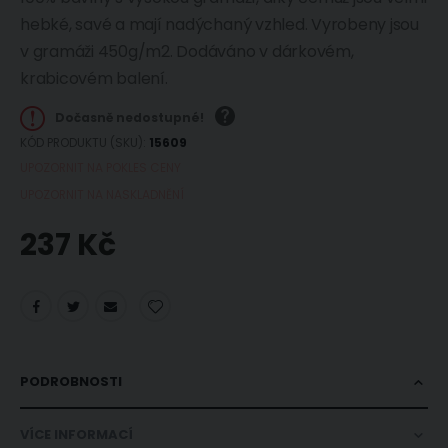
hebké, savé a mají nadýchaný vzhled. Vyrobeny jsou
v gramáži 450g/m2. Dodáváno v dárkovém,
krabicovém balení.
Dočasně nedostupné!
KÓD PRODUKTU (SKU)
15609
UPOZORNIT NA POKLES CENY
UPOZORNIT NA NASKLADNĚNÍ
237 Kč
PODROBNOSTI
VÍCE INFORMACÍ