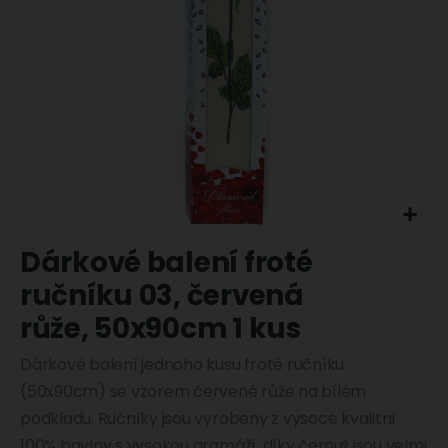
Přeskočit
Dárkové balení froté
na
začátek
ručníku 03, červená
galerie
s
růže, 50x90cm 1 kus
obrázky
Dárkové balení jednoho kusu froté ručníku
(50x90cm) se vzorem červené růže na bílém
podkladu. Ručníky jsou vyrobeny z vysoce kvalitní
100% bavlny s vysokou gramáží, díky čemuž jsou velmi