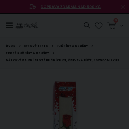
DOPRAVA ZDARMA NAD 500 KČ
položky
0
Košík
BYTOVÝ TEXTIL
RUČNÍKY A OSUŠKY
ÚVOD
FROTÉ RUČNÍKY A OSUŠKY
DÁRKOVÉ BALENÍ FROTÉ RUČNÍKU 03, ČERVENÁ RŮŽE, 50X90CM 1 KUS
Přeskočit
na
konec
galerie
s
obrázky