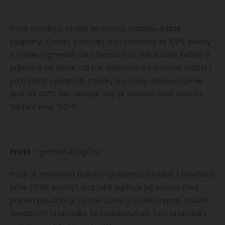
Froté ručníky a osušky se stanou ozdobou každé
koupelny. Osušky a ručníky jsou vyrobeny ze 100% bavlny
s vysokou gramáží, díky čemuž jsou velice savé, hebké a
příjemné na dotek. Udrží si vlastnosti a barevnou stálost i
po mnoha vypráních. Osušky a ručníky doporučujeme
prát na 40°C bez aviváže aby se dosáhlo stálé savosti.
Žehlení max. 150°C.
Froté
- gramáž 450g/m2
Froté je smyčková tkanina vyráběna výhradně z bavlněné
příze (100% bavlny), což také zajišťuje její savost. Před
prvním použitím je nutné ručník a osušku vyprat. Použití
avivážních prostředků se nedoporučuje, tyto prostředky