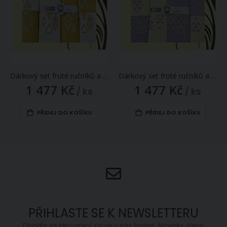
Dárkový set froté ručníků a osušek 171, 6-dílný, medová (okrová) a krémová s výšivkou 2x 30x50cm + 2x 50x90cm + 2x 70x140cm
Dárkový set froté ručníků a osušek 189, 6-dílný, fialová a krémová s výšivkou 2x 30x50cm + 2x 50x90cm + 2x 70x140cm
1 477 Kč
1 477 Kč
/ ks
/ ks
PŘIDEJ DO KOŠÍKU
PŘIDEJ DO KOŠÍKU
PŘIHLASTE SE K NEWSLETTERU
Dozvíte se jako první, co se u nás šustne. Novinky, slevy,