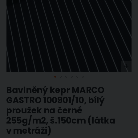
Přeskočit
Bavlněný kepr MARCO
na
začátek
GASTRO 100901/10, bílý
galerie
s
proužek na černé
obrázky
255g/m2, š.150cm (látka
v metráži)