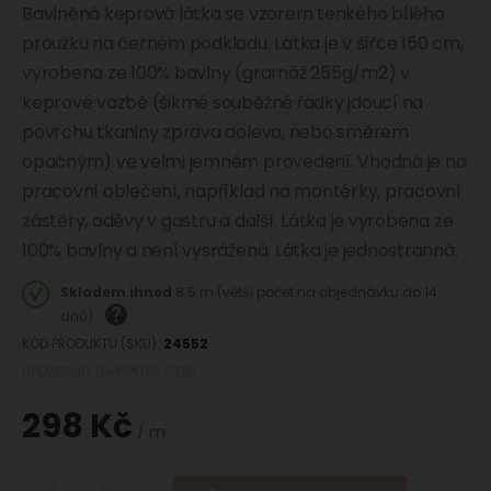
Bavlněná keprová látka se vzorem tenkého bílého
proužku na černém podkladu. Látka je v šířce 150 cm,
vyrobena ze 100% bavlny (gramáž 255g/m2) v
keprové vazbě (šikmé souběžné řádky jdoucí na
povrchu tkaniny zprava doleva, nebo směrem
opačným) ve velmi jemném provedení. Vhodná je na
pracovní oblečení, například na montérky, pracovní
zástěry, oděvy v gastru a další. Látka je vyrobena ze
100% bavlny a není vysrážená. Látka je jednostranná.
Skladem ihned
8.5 m (větší počet na objednávku do 14
dnů)
KÓD PRODUKTU (SKU)
24552
UPOZORNIT NA POKLES CENY
298 Kč
/ m