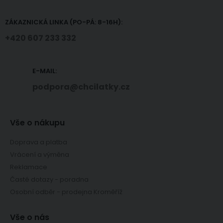
ZÁKAZNICKÁ LINKA (PO-PÁ: 8-16H):
+420 607 233 332
E-MAIL:
podpora@chcilatky.cz
Vše o nákupu
Doprava a platba
Vrácení a výměna
Reklamace
Časté dotazy - poradna
Osobní odběr - prodejna Kroměříž
Vše o nás