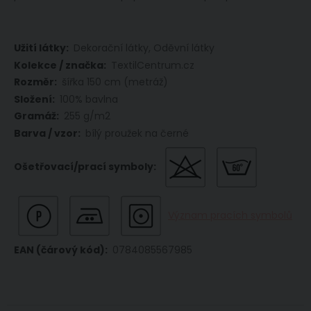
Více
Dekorační látky, Oděvní látky
informací
TextilCentrum.cz
šířka 150 cm (metráž)
100% bavlna
255 g/m2
bílý proužek na černé
Význam pracích symbolů
0784085567985