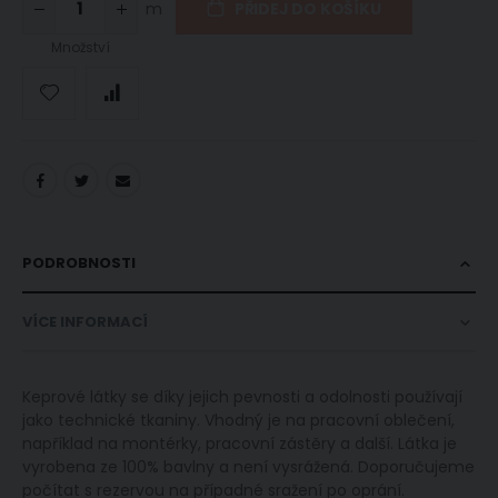
m
PŘIDEJ DO KOŠÍKU
Množství
PODROBNOSTI
VÍCE INFORMACÍ
Keprové látky se díky jejich pevnosti a odolnosti používají
jako technické tkaniny. Vhodný je na pracovní oblečení,
například na montérky, pracovní zástěry a další. Látka je
vyrobena ze 100% bavlny a není vysrážená. Doporučujeme
počítat s rezervou na případné sražení po oprání.