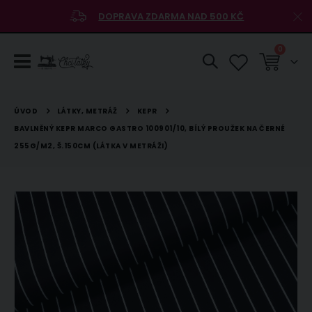
DOPRAVA ZDARMA NAD 500 KČ
položky
0
Košík
LÁTKY, METRÁŽ
KEPR
ÚVOD
BAVLNĚNÝ KEPR MARCO GASTRO 100901/10, BÍLÝ PROUŽEK NA ČERNÉ
255G/M2, Š.150CM (LÁTKA V METRÁŽI)
Přeskočit
na
konec
galerie
s
obrázky