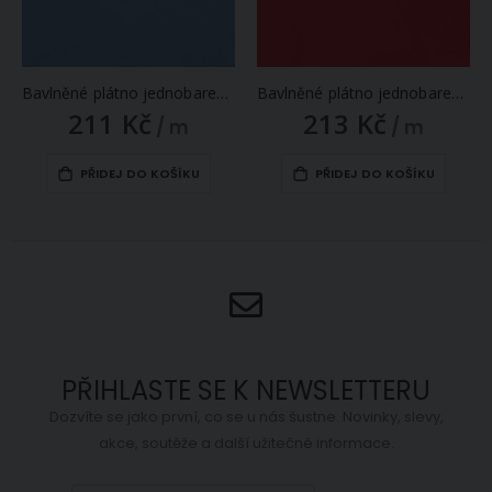
Bavlněné plátno jednobarevné JOLANA JO001/09 uni světle modrá, š.160cm (látka v metráži)
Bavlněné plátno jednobarevné Jolana JO001/01 uni červená, š.160cm (látka v metráži)
211 Kč
213 Kč
/ m
/ m
PŘIDEJ DO KOŠÍKU
PŘIDEJ DO KOŠÍKU
PŘIHLASTE SE K NEWSLETTERU
Dozvíte se jako první, co se u nás šustne. Novinky, slevy,
akce, soutěže a další užitečné informace.