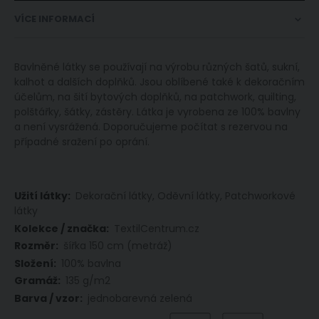
VÍCE INFORMACÍ
Bavlněné látky se používají na výrobu různých šatů, sukní,
kalhot a dalších doplňků. Jsou oblíbené také k dekoračním
účelům, na šití bytových doplňků, na patchwork, quilting,
polštářky, šátky, zástěry. Látka je vyrobena ze 100% bavlny
a není vysrážená. Doporučujeme počítat s rezervou na
případné sražení po oprání.
Více
Dekorační látky, Oděvní látky, Patchworkové
informací
látky
TextilCentrum.cz
šířka 150 cm (metráž)
100% bavlna
135 g/m2
jednobarevná zelená