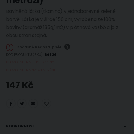
metráži)
Bavlněná látka (tkanina) v jednobarevné zelené
barvě. Látka je v šířce 150 cm, vyrobena ze 100%
bavlny (gramáž 135g/m2) v plátnové vazbě a je z
obou stran stejná.
Dočasně nedostupné!
KÓD PRODUKTU (SKU)
86526
UPOZORNIT NA POKLES CENY
UPOZORNIT NA NASKLADNĚNÍ
147 Kč
PODROBNOSTI