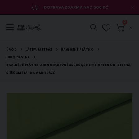
DOPRAVA ZDARMA NAD 500 KČ
položky
0
Košík
LÁTKY, METRÁŽ
BAVLNĚNÉ PLÁTNO
ÚVOD
100% BAVLNA
BAVLNĚNÉ PLÁTNO JEDNOBAREVNÉ 305001/30 LIME GREEN UNI ZELENÁ,
Š.150CM (LÁTKA V METRÁŽI)
Přeskočit
na
konec
galerie
s
obrázky