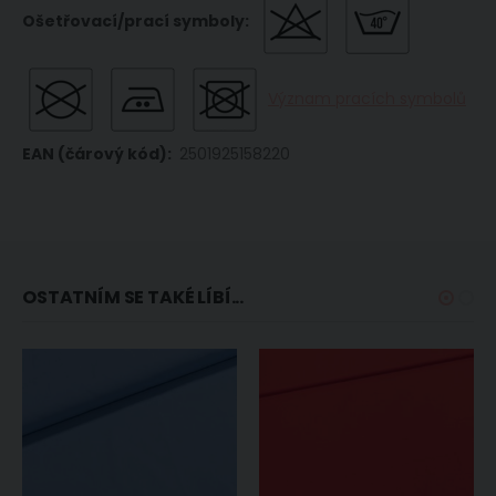
Význam pracích symbolů
2501925158220
OSTATNÍM SE TAKÉ LÍBÍ...