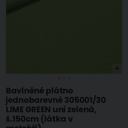
Přeskočit
Bavlněné plátno
na
začátek
jednobarevné 305001/30
galerie
s
LIME GREEN uni zelená,
obrázky
š.150cm (látka v