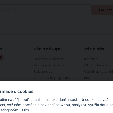
Chci ode
s
Vše o nákupu
Vše o nás
Doprava a platba
Kontakt
Vrácení a výměna
Obchodní podmí
Reklamace
Certifikáty a proh
Časté dotazy - poradna
shodě
chcilatky.cz
Osobní odběr - prodejna
Ověřeno zákazní
Kroměříž
Ochrana osobníc
ormace o cookies
nutím na „Přijmout“ souhlasíte s ukládáním souborů cookie na vaše
zení, což nám pomáhá s navigací na webu, analýzou využití dat a n
etingovým úsilím.
ži, dekorační a potahové látky, látky na patchwork, bavlněná plátna, úplety, o