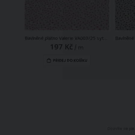
Bavlněné plátno Valerie VA003/25 sytě růžové květinky na bílé, š.160cm (látka v metráži)
197 Kč
/ m
PŘIDEJ DO KOŠÍKU
Dozvíte se jak