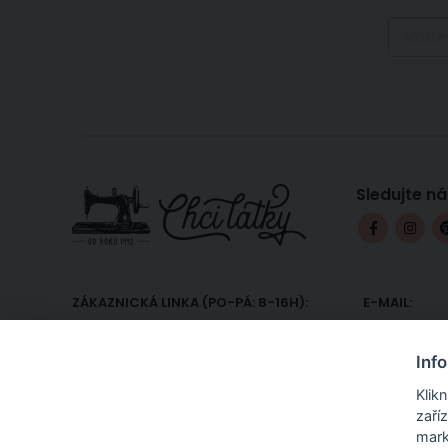
Sledujte ná
ZÁKAZNICKÁ LINKA (PO-PÁ: 8-16H):
E-MAIL:
+420 607 233 332
podpora@
Inf
Klik
zaří
mark
Internetový obchod ChciLátky.cz prodává látky a textilie v metrá