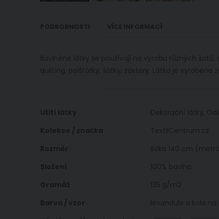
Přeskočit
na
PODROBNOSTI
VÍCE INFORMACÍ
začátek
galerie
s
Bavlněné látky se používají na výrobu různých šatů,
obrázky
quilting, polštářky, šátky, zástěry. Látka je vyrobena
Více
Užití látky
Dekorační látky, Od
informací
Kolekce / značka
TextilCentrum.cz
Rozměr
šířka 140 cm (metrá
Složení
100% bavlna
Gramáž
135 g/m2
Barva / vzor
levandule a kolo na