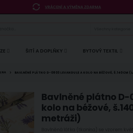
VRÁCENÍ A VÝMĚNA ZDARMA
ÍZE
ŠITÍ A DOPLŇKY
BYTOVÝ TEXTIL
LNA
BAVLNĚNÉ PLÁTNO D-0803 LEVANDULE A KOLO NA BÉŽOVÉ, Š.140CM (L
Bavlněné plátno D-
kolo na béžové, š.14
metráži)
Bavlněná látka (tkanina) se vzorem kvě