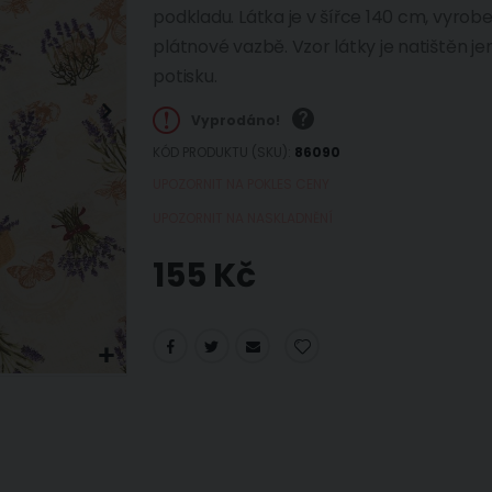
podkladu. Látka je v šířce 140 cm, vyro
plátnové vazbě. Vzor látky je natištěn je
potisku.
Vyprodáno!
KÓD PRODUKTU (SKU)
86090
UPOZORNIT NA POKLES CENY
UPOZORNIT NA NASKLADNĚNÍ
155 Kč