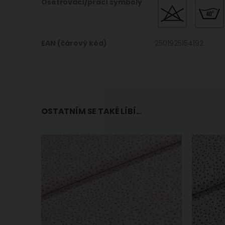
Ošetřovací/prací symboly
EAN (čárový kód)
2501925154192
OSTATNÍM SE TAKÉ LÍBÍ...