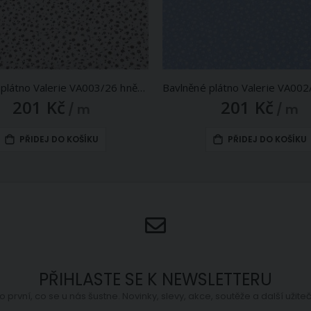
Bavlněné plátno Valerie VA003/26 hnědé květinky na bílé, š.160cm (látka v metráži)
201 Kč
201 Kč
/ m
/ m
PŘIDEJ DO KOŠÍKU
PŘIDEJ DO KOŠÍKU
PŘIHLASTE SE K NEWSLETTERU
o první, co se u nás šustne. Novinky, slevy, akce, soutěže a další užit