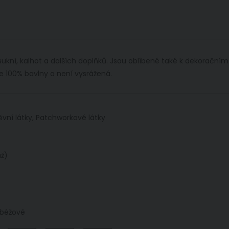
 sukní, kalhot a dalších doplňků. Jsou oblíbené také k dekorační
 ze 100% bavlny a není vysrážená.
ěvní látky, Patchworkové látky
ž)
 béžové