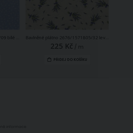
Bavlněné plátno Valerie VA002/09 bílé květinky na světle modré, š.160cm (látka v metráži)
Bavlněné plátno 2676/1571805/32 levandule na smetanové, š.140cm (látka v metráži)
225 Kč
/ m
PŘIDEJ DO KOŠÍKU
ečné informace.