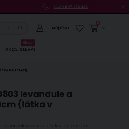
+420 607 233 332
položky
0
Můj účet
Košík
Slevy!
AKCE, SLEVA!
ÁTKA V METRÁŽI)
0803 levandule a
0cm (látka v
tů levandule v košíku a kola na béžovém