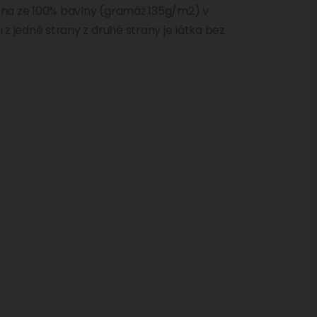
bena ze 100% bavlny (gramáž 135g/m2) v
n z jedné strany z druhé strany je látka bez