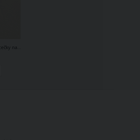
Bavlněné plátno smetanové lístečky na smetanové, š.140cm (látka v metráži)