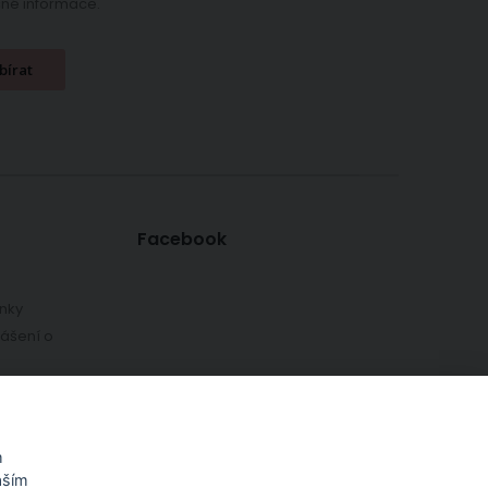
ečné informace.
bírat
Facebook
nky
lášení o
ky
h údajů
m
aším