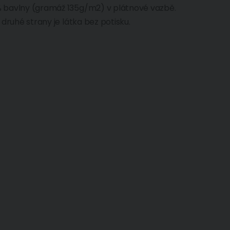
0% bavlny (gramáž 135g/m2) v plátnové vazbě.
z druhé strany je látka bez potisku.