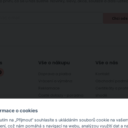
o první, co se u nás šustne. Novinky, slevy, akce, soutěže a další užit
Chci ode
s
Vše o nákupu
Vše o nás
Doprava a platba
Kontakt
Vrácení a výměna
Obchodní podmí
Reklamace
Certifikáty a proh
Časté dotazy - poradna
shodě
chcilatky.cz
Osobní odběr - prodejna
Ověřeno zákazní
Kroměříž
Ochrana osobníc
ormace o cookies
nutím na „Přijmout“ souhlasíte s ukládáním souborů cookie na vaše
zení, což nám pomáhá s navigací na webu, analýzou využití dat a n