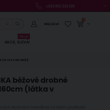
+420 607 233 332
položky
0
Můj účet
Košík
Slevy!
AKCE, SLEVA!
M (LÁTKA V METRÁŽI)
IKA béžové drobné
.160cm (látka v
žových drobných hvězdiček na bílém podkladu.