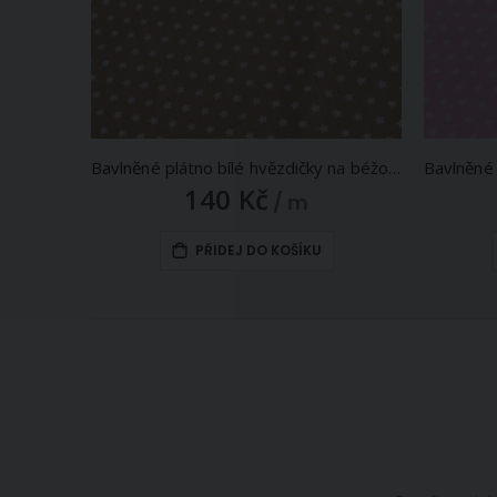
Bavlněné plátno bílé hvězdičky na béžové, š.140cm (látka v metráži)
140 Kč
/ m
PŘIDEJ DO KOŠÍKU