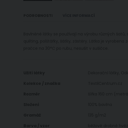
Přeskočit
na
PODROBNOSTI
VÍCE INFORMACÍ
začátek
galerie
s
Bavlněné látky se používají na výrobu různých šatů,
obrázky
quilting, polštářky, šátky, zástěry. Látka je vyrobe
pračce na 30°C po rubu, nesušit v sušičce.
Více
Užití látky
Dekorační látky, Od
informací
Kolekce / značka
TextilCentrum.cz
Rozměr
šířka 160 cm (metrá
Složení
100% bavlna
Gramáž
135 g/m2
Barva / vzor
béžové drobné hvězd