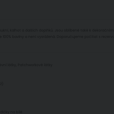
 sukní, kalhot a dalších doplňků. Jsou oblíbené také k dekorační
na ze 100% bavlny a není vysrážená. Doporučujeme počítat s rezer
ěvní látky, Patchworkové látky
ž)
ičky na bílé