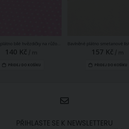
Bavlněné plátno bílé hvězdičky na růžové, š.140cm (látka v metráži)
140 Kč
157 Kč
/ m
/ m
PŘIDEJ DO KOŠÍKU
PŘIDEJ DO KOŠÍKU
PŘIHLASTE SE K NEWSLETTERU