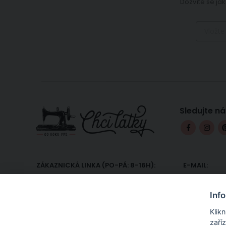
Dozvíte se jak
Sledujte ná
ZÁKAZNICKÁ LINKA (PO-PÁ: 8-16H):
E-MAIL:
+420 607 233 332
podpora@
Inf
Klik
zaří