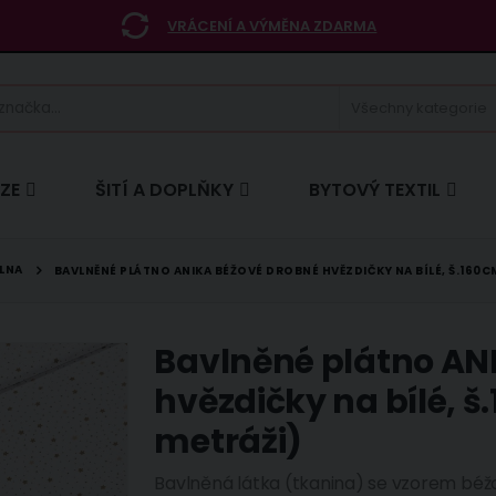
VRÁCENÍ A VÝMĚNA ZDARMA
ÍZE
ŠITÍ A DOPLŇKY
BYTOVÝ TEXTIL
LNA
BAVLNĚNÉ PLÁTNO ANIKA BÉŽOVÉ DROBNÉ HVĚZDIČKY NA BÍLÉ, Š.160C
Bavlněné plátno AN
hvězdičky na bílé, š
metráži)
Bavlněná látka (tkanina) se vzorem bé