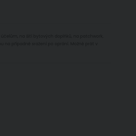
m účelům, na šití bytových doplňků, na patchwork,
vou na případné sražení po oprání. Možné prát v