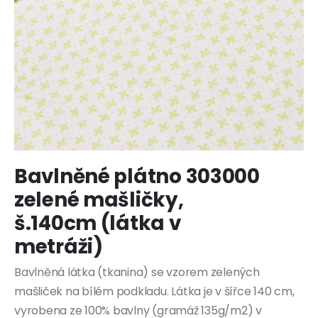
Přeskočit
Bavlněné plátno 303000
na
začátek
zelené mašličky,
galerie
s
š.140cm (látka v
obrázky
metráži)
Bavlněná látka (tkanina) se vzorem zelených
mašliček na bílém podkladu. Látka je v šířce 140 cm,
vyrobena ze 100% bavlny (gramáž 135g/m2) v