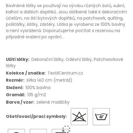
Bavlněné látky se používají na výrobu různých šatů, sukní,
kalhot a dalších doplňků. Jsou oblíbené také k dekoračním
účelům, na šití bytových doplňků, na patchwork, quilting,
polštářky, šátky, zástěry. Látka je vyrobena ze 100% bavlny
a není vysrážená. Doporučujeme počítat s rezervou na
případné sražení po oprání. .
Více
Dekorační látky, Oděvní látky, Patchworkové
informací
látky
TextilCentrum.cz
šířka 140 cm (metráž)
100% bavlna
135 g/m2
zelené mašličky