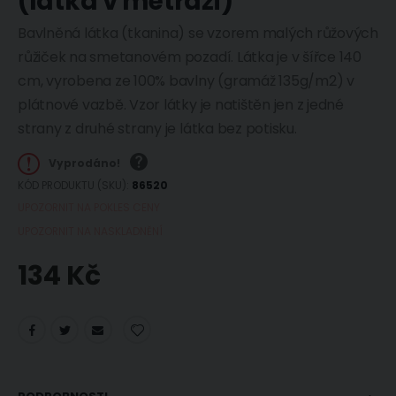
(látka v metráži)
Bavlněná látka (tkanina) se vzorem malých růžových
růžiček na smetanovém pozadí. Látka je v šířce 140
cm, vyrobena ze 100% bavlny (gramáž 135g/m2) v
plátnové vazbě. Vzor látky je natištěn jen z jedné
strany z druhé strany je látka bez potisku.
Vyprodáno!
KÓD PRODUKTU (SKU)
86520
UPOZORNIT NA POKLES CENY
UPOZORNIT NA NASKLADNĚNÍ
134 Kč