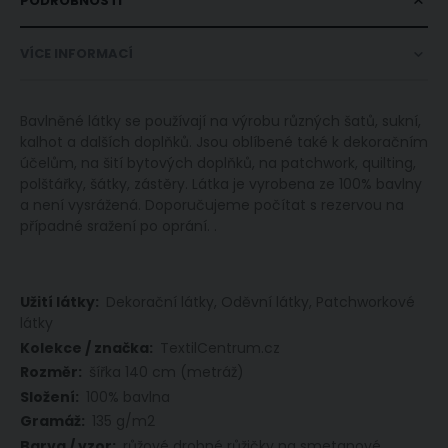
PODROBNOSTI
VÍCE INFORMACÍ
Bavlněné látky se používají na výrobu různých šatů, sukní,
kalhot a dalších doplňků. Jsou oblíbené také k dekoračním
účelům, na šití bytových doplňků, na patchwork, quilting,
polštářky, šátky, zástěry. Látka je vyrobena ze 100% bavlny
a není vysrážená. Doporučujeme počítat s rezervou na
případné sražení po oprání. .
Více
Dekorační látky, Oděvní látky, Patchworkové
informací
látky
TextilCentrum.cz
šířka 140 cm (metráž)
100% bavlna
135 g/m2
růžové drobné růžičky na smetanové