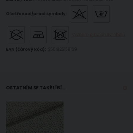
Význam pracích symbolů
2501925158169
OSTATNÍM SE TAKÉ LÍBÍ...