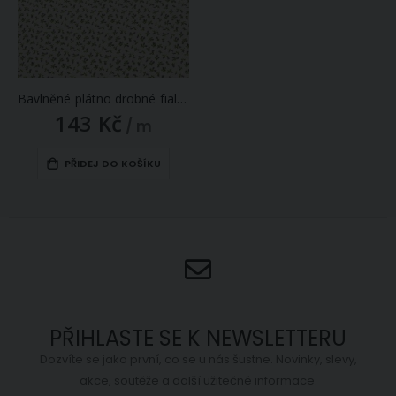
Bavlněné plátno drobné fialové růžičky na smetanové, š.140cm (látka v metráži)
143 Kč
/ m
PŘIDEJ DO KOŠÍKU
PŘIHLASTE SE K NEWSLETTERU
Dozvíte se jako první, co se u nás šustne. Novinky, slevy,
akce, soutěže a další užitečné informace.