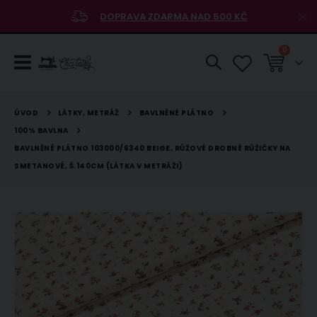
DOPRAVA ZDARMA NAD 500 KČ
položky
0
Košík
LÁTKY, METRÁŽ
BAVLNĚNÉ PLÁTNO
ÚVOD
100% BAVLNA
BAVLNĚNÉ PLÁTNO 103000/6340 BEIGE, RŮŽOVÉ DROBNÉ RŮŽIČKY NA
SMETANOVÉ, Š.140CM (LÁTKA V METRÁŽI)
Přeskočit
na
konec
galerie
s
obrázky