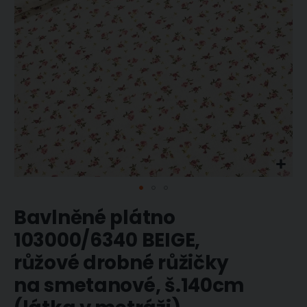
Přeskočit
Bavlněné plátno
na
začátek
103000/6340 BEIGE,
galerie
s
růžové drobné růžičky
obrázky
na smetanové, š.140cm