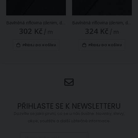
Bavlněná riflovina (denim, džínovina) temně modrá, klasická, š.160cm, 340 g/m2, 100% bavlna (látka v metráži)
Bavlněná riflovina (denim, džínovina) modrá, klasická, š.160cm, 340 g/m2, 100% bavlna (látka v metráži)
302 Kč
324 Kč
/ m
/ m
PŘIDEJ DO KOŠÍKU
PŘIDEJ DO KOŠÍKU
PŘIHLASTE SE K NEWSLETTERU
Dozvíte se jako první, co se u nás šustne. Novinky, slevy,
akce, soutěže a další užitečné informace.