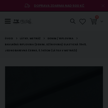
DOPRAVA ZDARMA NAD 500 KČ
položky
0
Košík
LÁTKY, METRÁŽ
DENIM / RIFLOVINA
ÚVOD
BAVLNĚNÁ RIFLOVINA (DENIM, DŽÍNOVINA) ELASTICKÁ 1949,
JEDNOBAREVNÁ ČERNÁ, Š.140CM (LÁTKA V METRÁŽI)
Přeskočit
na
konec
galerie
s
obrázky