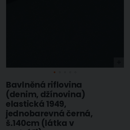
Přeskočit
Bavlněná riflovina
na
začátek
(denim, džínovina)
galerie
s
elastická 1949,
obrázky
jednobarevná černá,
š.140cm (látka v