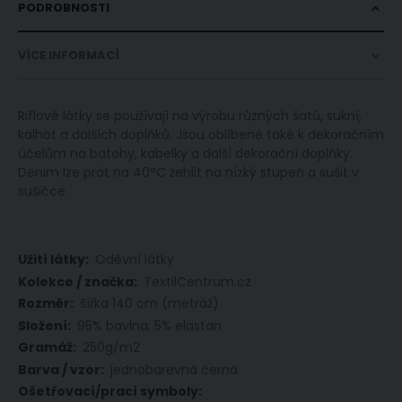
PODROBNOSTI
VÍCE INFORMACÍ
Riflové látky se používají na výrobu různých šatů, sukní,
kalhot a dalších doplňků. Jsou oblíbené také k dekoračním
účelům na batohy, kabelky a další dekorační doplňky.
Denim lze prát na 40°C žehlit na nízký stupeň a sušit v
sušičce.
Více
Oděvní látky
informací
TextilCentrum.cz
šířka 140 cm (metráž)
95% bavlna, 5% elastan
250g/m2
jednobarevná černá