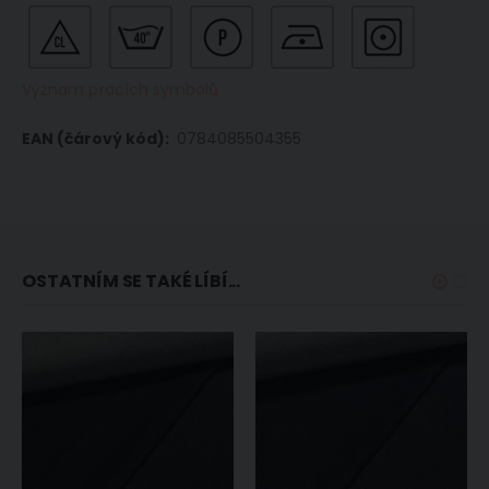
Význam pracích symbolů
0784085504355
OSTATNÍM SE TAKÉ LÍBÍ...