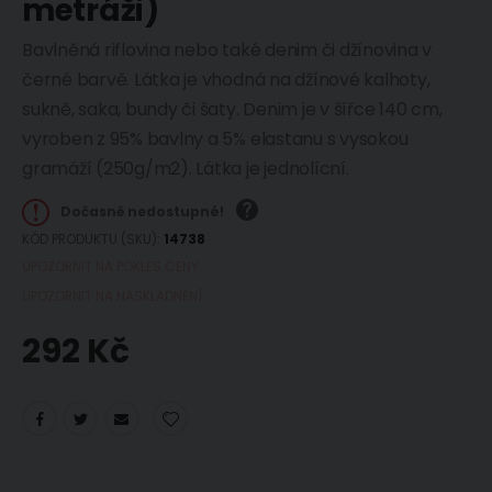
metráži)
Bavlněná riflovina nebo také denim či džínovina v
černé barvě. Látka je vhodná na džínové kalhoty,
sukně, saka, bundy či šaty. Denim je v šířce 140 cm,
vyroben z 95% bavlny a 5% elastanu s vysokou
gramáží (250g/m2). Látka je jednolícní.
Dočasně nedostupné!
KÓD PRODUKTU (SKU)
14738
UPOZORNIT NA POKLES CENY
UPOZORNIT NA NASKLADNĚNÍ
292 Kč