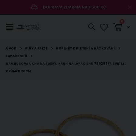
DOPRAVA ZDARMA NAD 500 KČ
položky
0
Košík
VLNY A PŘÍZE
DOPLŇKY K PLETENÍ A HÁČKOVÁNÍ
ÚVOD
LAPAČE SNŮ
BAMBUSOVÁ UCHA NA TAŠKY, KRUH NA LAPAČ SNŮ 790258/1, SVĚTLÝ,
PRŮMĚR 20CM
Přeskočit
na
konec
galerie
s
obrázky