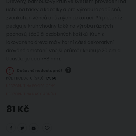
Dřevěný, bambusový kruh ve světlém provedení na
ucha na tašky a kabelky a pro výrobu lapačů snů,
zvonkoher, věnců a různých dekorací. Při pletení z
pedigu je kruh vhodný také na výrobu různých
podnosů, táců či ozdobných košíků. Kruh z
lakovaného dřeva má v horní části dekorativní
dřevěné omotání. Vnější průměr kruhu je 20 cm a
tloušťka je cca 7-8 mm.
Dočasně nedostupné!
KÓD PRODUKTU (SKU)
17558
UPOZORNIT NA POKLES CENY
UPOZORNIT NA NASKLADNĚNÍ
81 Kč