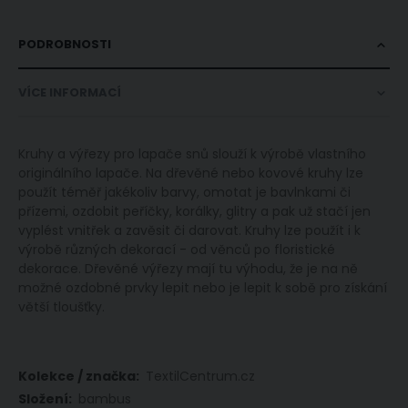
PODROBNOSTI
VÍCE INFORMACÍ
Kruhy a výřezy pro lapače snů slouží k výrobě vlastního
originálního lapače. Na dřevěné nebo kovové kruhy lze
použít téměř jakékoliv barvy, omotat je bavlnkami či
přízemi, ozdobit peříčky, korálky, glitry a pak už stačí jen
vyplést vnitřek a zavěsit či darovat. Kruhy lze použít i k
výrobě různých dekorací - od věnců po floristické
dekorace. Dřevěné výřezy mají tu výhodu, že je na ně
možné ozdobné prvky lepit nebo je lepit k sobě pro získání
větší tloušťky.
Více
TextilCentrum.cz
informací
bambus