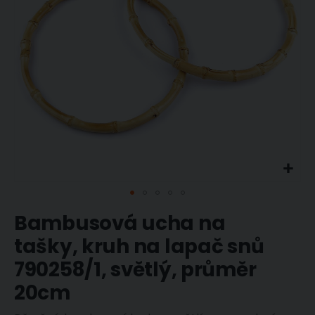
Přeskočit
Bambusová ucha na
na
začátek
tašky, kruh na lapač snů
galerie
s
790258/1, světlý, průměr
obrázky
20cm