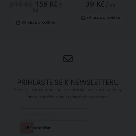
211 Kč
159 Kč
39 Kč
Zlevněná
/
/ ks
/
ks
akční
cena
PŘIDEJ DO KOŠÍKU
PŘIDEJ DO KOŠÍKU
PŘIHLASTE SE K NEWSLETTERU
Dozvíte se jako první, co se u nás šustne. Novinky, slevy,
akce, soutěže a další užitečné informace.
Chci odebírat