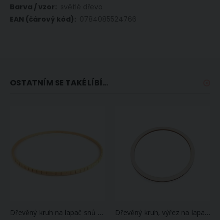
světlé dřevo
0784085524766
OSTATNÍM SE TAKÉ LÍBÍ...
Dřevěný kruh na lapač snů / zvonkohru 750400, světlý se zářezy, průměr 28,5cm
Dřevěný kruh, výřez na lapač snů 790124, světlý, průměr 15cm