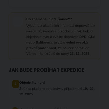
Co znamená „95 % šance“?
Vyjdeme z aktuálních informací dopravců a z
našich zkušeností z předchozích let. Pokud
objednáte nyní a zvolíte dopravce
DPD, GLS
nebo Balíkovna
, je stále
velmi vysoká
pravděpodobnost
, že balíček dorazí do
Vánoc – konkrétně do úterý
23. 12. 2025
.
JAK BUDE PROBÍHAT EXPEDICE
Objednáte nyní
1
Stránka platí pro objednávky přijaté mezi
19.–22.
12. 2025
.