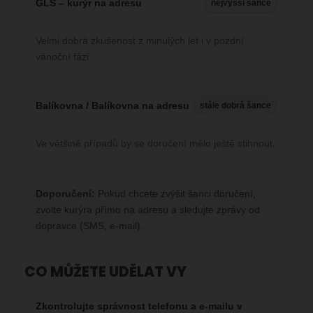
GLS – kurýr na adresu
nejvyšší šance
Velmi dobrá zkušenost z minulých let i v pozdní
vánoční fázi.
Balíkovna / Balíkovna na adresu
stále dobrá šance
Ve většině případů by se doručení mělo ještě stihnout.
Doporučení:
Pokud chcete zvýšit šanci doručení,
zvolte kurýra přímo na adresu a sledujte zprávy od
dopravce (SMS, e‑mail).
CO MŮŽETE UDĚLAT VY
Zkontrolujte správnost
telefonu a e‑mailu
v