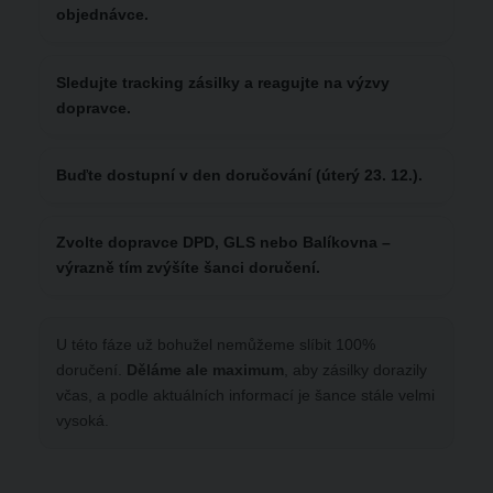
objednávce.
Sledujte
tracking zásilky
a reagujte na výzvy
dopravce.
Buďte dostupní v den doručování (úterý 23. 12.).
Zvolte dopravce
DPD, GLS nebo Balíkovna
–
výrazně tím zvýšíte šanci doručení.
U této fáze už bohužel nemůžeme slíbit 100%
doručení.
Děláme ale maximum
, aby zásilky dorazily
včas, a podle aktuálních informací je šance stále velmi
vysoká.