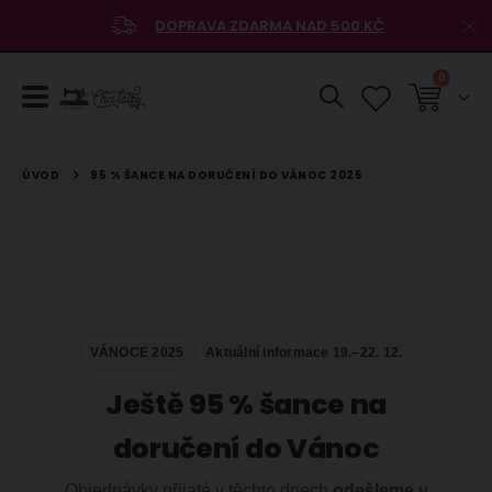
DOPRAVA ZDARMA NAD 500 KČ
položky
0
Košík
ÚVOD
95 % ŠANCE NA DORUČENÍ DO VÁNOC 2025
VÁNOCE 2025
Aktuální informace 19.–22. 12.
Ještě 95 % šance na
doručení do Vánoc
Objednávky přijaté v těchto dnech
odešleme v