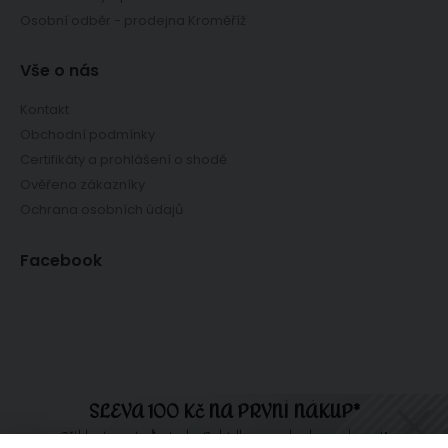
Osobní odběr - prodejna Kroměříž
Vše o nás
Kontakt
Obchodní podmínky
Certifikáty a prohlášení o shodě
Ověřeno zákazníky
Ochrana osobních údajů
Facebook
SLEVA 100 Kč NA PRVNÍ NÁKUP*
Přihlaste se teď a tady. Nabídka se nebude opakovat!