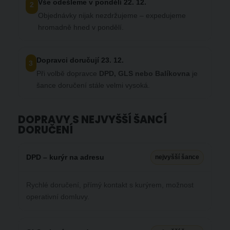
Vše odešleme v pondělí 22. 12.
2
Objednávky nijak nezdržujeme – expedujeme
hromadně hned v pondělí.
Dopravci doručují 23. 12.
3
Při volbě dopravce
DPD, GLS nebo Balíkovna
je
šance doručení stále velmi vysoká.
DOPRAVY S NEJVYŠŠÍ ŠANCÍ
DORUČENÍ
DPD – kurýr na adresu
nejvyšší šance
Rychlé doručení, přímý kontakt s kurýrem, možnost
operativní domluvy.